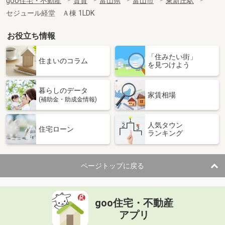
goo住宅・不動産
賃貸
富山県
富山市
東新庄駅
セジュール経堂 Ａ棟 1LDK
お役立ち情報
「住みたい街」
住まいのコラム
を見つけよう
暮らしのデータ
家賃相場
(補助金・助成金情報)
人気タウン
住宅ローン
ランキング
ページトップに戻る
goo住宅・不動産
アプリ