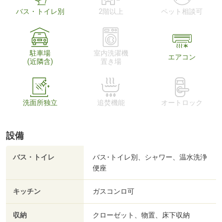
バス・トイレ別
2階以上
ペット相談可
駐車場
室内洗濯機
エアコン
(近隣含)
置き場
洗面所独立
追焚機能
オートロック
設備
バス・トイレ
バス･トイレ別、シャワー、温水洗浄
便座
キッチン
ガスコンロ可
収納
クローゼット、物置、床下収納