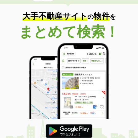
大手不動産サイト
物件
の
を
まとめて検索！