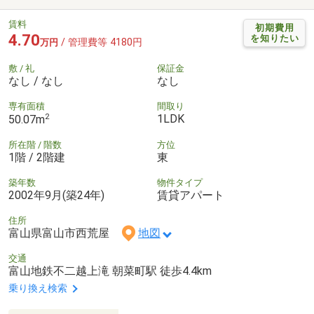
賃料
初期費用
4.70
を知りたい
/ 管理費等 4180円
万円
敷 / 礼
保証金
なし / なし
なし
専有面積
間取り
2
1LDK
50.07m
所在階 / 階数
方位
1階 / 2階建
東
築年数
物件タイプ
2002年9月(築24年)
賃貸アパート
住所
富山県富山市西荒屋
地図
交通
富山地鉄不二越上滝 朝菜町駅 徒歩4.4km
乗り換え検索