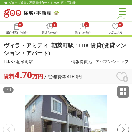
NTTグループ運営の不動産総合サイト goo住宅・不動産
0
1
0
0
最近検索した条件
最近見た物件
保存した条件
お気に入り
ヴィラ・アミティⅠ 朝菜町駅 1LDK 賃貸(賃貸マン
ション・アパート)
1LDK / 朝菜町駅
情報提供元
アパマンショップ
4.70
賃料
万円
/ 管理費等4180円
1
/
15