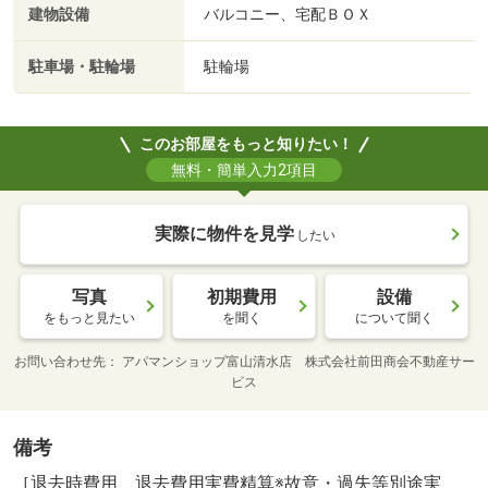
建物設備
バルコニー、宅配ＢＯＸ
駐車場・駐輪場
駐輪場
このお部屋をもっと知りたい！
無料・簡単入力2項目
実際に物件を見学
したい
写真
初期費用
設備
をもっと見たい
を聞く
について聞く
お問い合わせ先
アパマンショップ富山清水店 株式会社前田商会不動産サー
ビス
備考
［退去時費用 退去費用実費精算※故意・過失等別途実