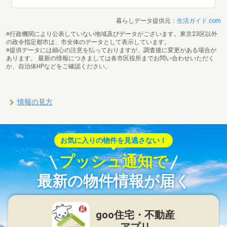
暮らしデータ提供元：
生活ガイド.com
※行政機関により公表していない地域及びデータがございます。東京23区以外
の政令指定都市は、市全体のデータとして表示しています。
※提供データには細心の注意を払っておりますが、調査後に変更がある場合が
あります。 最新の情報につきましては各市区役所までお問い合わせいただく
か、自治体HPなどをご確認ください。
情報の見方
お気に入りの物件を見逃さない！
プッシュ通知で
最新の物件情報が届く
goo住宅・不動産
アプリ