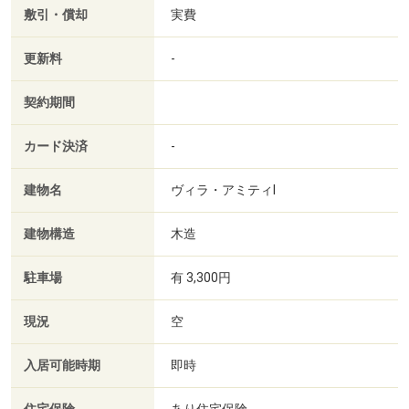
敷引・償却
実費
更新料
-
契約期間
カード決済
-
建物名
ヴィラ・アミティⅠ
建物構造
木造
駐車場
有 3,300円
現況
空
入居可能時期
即時
あり住宅保険