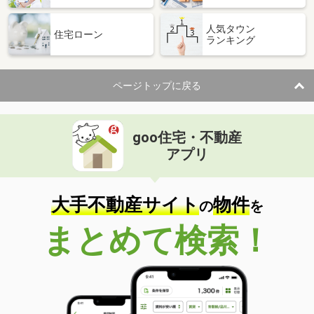
人気タウン
住宅ローン
ランキング
ページトップに戻る
goo住宅・不動産
アプリ
大手不動産サイト
物件
の
を
まとめて検索！