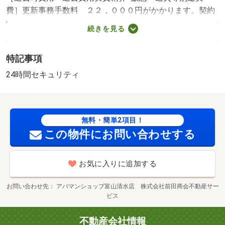
費］更新事務手数料 ２２，０００円がかかります。契約
時にクリーニング費６０，０００円、鍵セット費３，３０
続きを見る
０円（税込）が必要となります。貸主インボイス登録あ
り 保証会社利用必須 ハウスリーブ株式会社 契約時保
特記事項
証委託料：２．２万／月額保証委託料：賃料総額の２．
２％又は５．５％ ※ペット可は２．５万／２．５％ 新
24時間セキュリティ
保小学校・１７６３ｍ 興南中学校・３０６３ｍ コンビ
ニ・２１００ｍ スーパー・２０００ｍ 病院・２２００
ｍ ／加盟団体名：（公社）富山県宅地建物取引協会 公
無料・簡単2項目！
取協名：北陸不動産公正取引協議会加盟/クリーニング
この物件にお問い合わせする
費 60000円
お気に入りに追加する
お問い合わせ先
アパマンショップ富山清水店 株式会社前田商会不動産サー
ビス
不動産会社情報