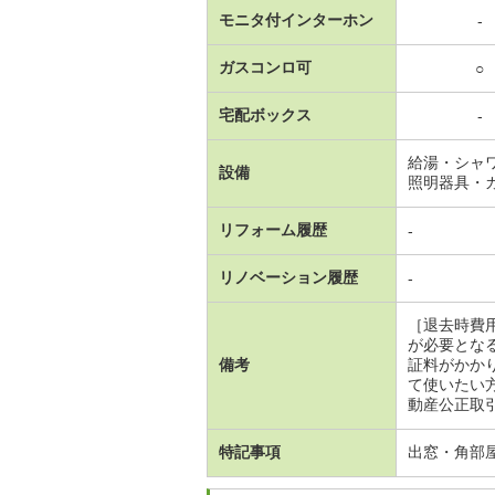
モニタ付インターホン
-
ガスコンロ可
○
宅配ボックス
-
給湯・シャ
設備
照明器具・
リフォーム履歴
-
リノベーション履歴
-
［退去時費
が必要とな
備考
証料がかか
て使いたい
動産公正取引
特記事項
出窓・角部