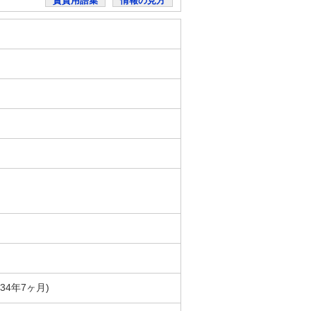
賃貸用語集
情報の見方
築34年7ヶ月)