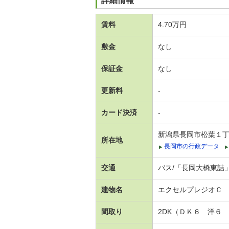
詳細情報
賃料
4.70万円
敷金
なし
保証金
なし
更新料
-
カード決済
-
新潟県長岡市松葉１
所在地
長岡市の行政データ
交通
バス/「長岡大橋東詰」
建物名
エクセルプレジオＣ
間取り
2DK（ＤＫ６ 洋６