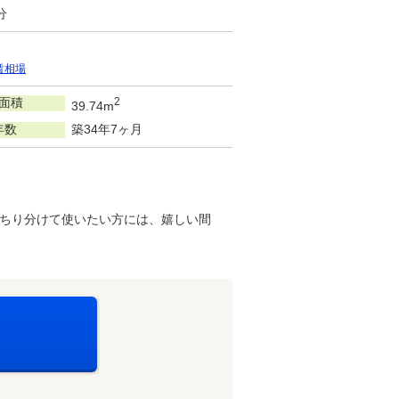
分
賃相場
面積
2
39.74m
年数
築34年7ヶ月
ちり分けて使いたい方には、嬉しい間