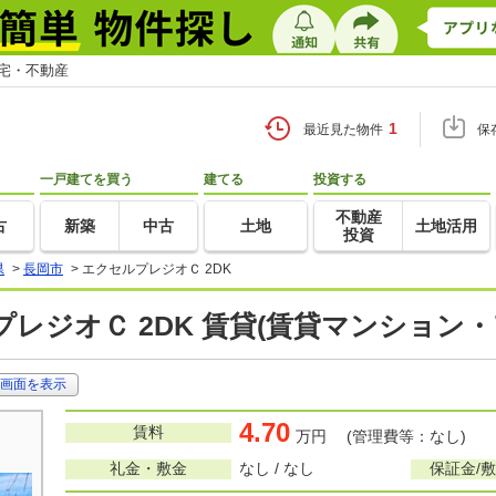
住宅・不動産
1
最近見た物件
保
一戸建てを買う
建てる
投資する
不動産
古
新築
中古
土地
土地活用
投資
県
>
長岡市
>
エクセルプレジオＣ 2DK
レジオＣ 2DK 賃貸(賃貸マンション・
画面を表示
4.70
賃料
万円 (管理費等：なし)
礼金・敷金
なし / なし
保証金/