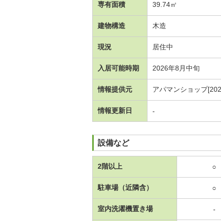
専有面積
39.74㎡
建物構造
木造
現況
居住中
入居可能時期
2026年8月中旬
情報提供元
アパマンショップ[20260
情報更新日
-
設備など
2階以上
○
駐車場（近隣含）
○
室内洗濯機置き場
-