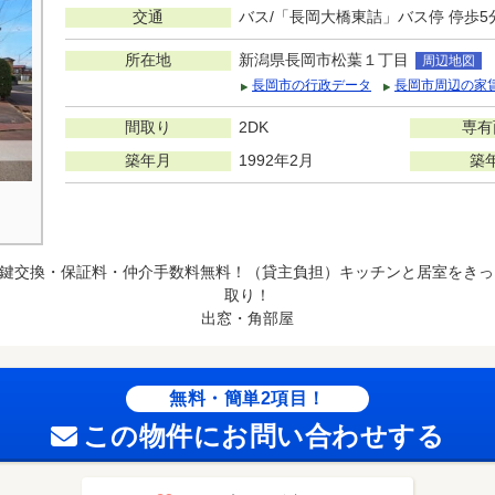
交通
バス/「長岡大橋東詰」バス停 停歩5
所在地
新潟県長岡市松葉１丁目
周辺地図
長岡市の行政データ
長岡市周辺の家
間取り
2DK
専有
築年月
1992年2月
築
鍵交換・保証料・仲介手数料無料！（貸主負担）キッチンと居室をきっ
取り！
出窓・角部屋
無料・簡単2項目！
この物件にお問い合わせする