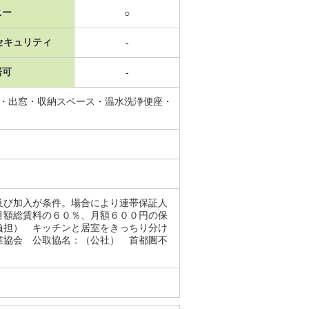
ニー
○
セキュリティ
-
居可
-
別・出窓・収納スペース・温水洗浄便座・
及び加入が条件。場合により連帯保証人
月額総賃料の６０％、月額６００円の保
負担） キッチンと居室をきっちり分け
業協会 公取協名：（公社） 首都圏不