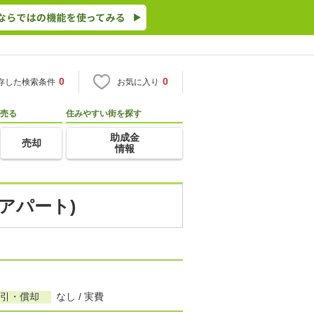
0
0
存した検索条件
お気に入り
売る
住みやすい街を探す
助成金
売却
情報
アパート)
敷引・償却
なし / 実費