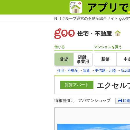
NTTグループ運営の不動産総合サイト goo
借りる
マンションを買う
店舗･
賃貸
新築
中
事業用
住宅・不動産
>
賃貸
>
甲信越・北陸
>
新潟
エクセルプ
賃貸アパート
情報提供元
アパマンショップ
印刷