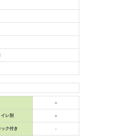
日
○
トイレ別
○
ロック付き
-