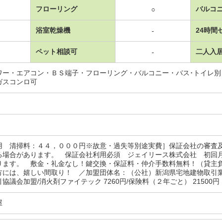
フローリング
バルコ
○
浴室乾燥機
24時間
-
ペット相談可
二人入
-
ワー・エアコン・ＢＳ端子・フローリング・バルコニー・バス･トイレ
ガスコンロ可
用 清掃料：４４，０００円※故意・過失等別途実費］保証会社の審査
る場合があります。 保証会社利用必須 ジェイリース株式会社 初回
ります。 敷金・礼金なし！鍵交換・保証料・仲介手数料無料！（貸主
方には、嬉しい間取り！ ／加盟団体名：（公社）新潟県宅地建物取引
協議会加盟/消火剤ファイテック 7260円/保険料（２年ごと） 21500円
屋