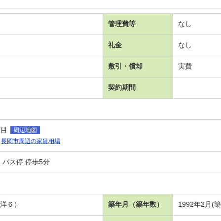
管理費等
なし
礼金
なし
敷引・償却
実費
契約期間
丁目
周辺地図
長岡市周辺の家賃相場
バス停 停歩5分
 洋６）
築年月（築年数）
1992年2月(