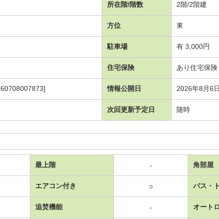
所在階/階数
2階/2階建
方位
東
駐車場
有 3,000円
住宅保険
あり住宅保険
708007873]
情報公開日
2026年8月6
次回更新予定日
随時
最上階
角部屋
-
エアコン付き
バス・
○
追焚機能
オート
-