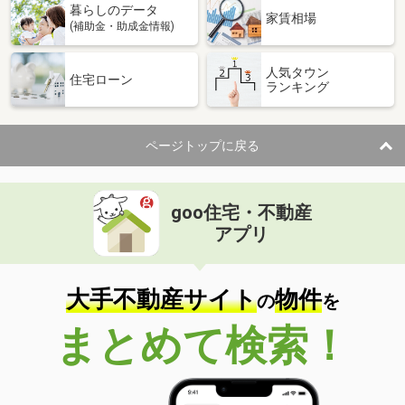
暮らしのデータ
家賃相場
(補助金・助成金情報)
人気タウン
住宅ローン
ランキング
ページトップに戻る
goo住宅・不動産
アプリ
大手不動産サイト
物件
の
を
まとめて検索！