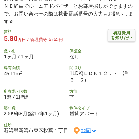
ＮＥ経由でルームアドバイザーとお部屋探しができますの
で、お問い合わせの際は携帯電話番号の入力もお願いしま
す☆
賃料
初期費用
5.80
を知りたい
/ 管理費等 6365円
万円
敷 / 礼
保証金
1ヶ月 / 1ヶ月
なし
専有面積
間取り
2
1LDK(ＬＤＫ１２．７ 洋
46.11m
５．２)
所在階 / 階数
方位
1階 / 2階建
南
築年数
物件タイプ
2009年8月(築17年1ヶ月)
賃貸アパート
住所
新潟県新潟市東区秋葉１丁目
地図