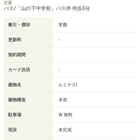
交通
バス/「山の下中学前」バス停 停歩3分
敷引・償却
実費
更新料
-
契約期間
カード決済
-
建物名
ルミナスⅠ
建物構造
木造
駐車場
有 無料
現況
未完成