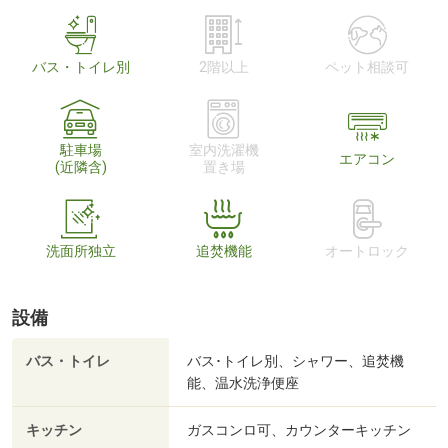
バス・トイレ別
2階以上
ペット相談可
駐車場
室内洗濯機
エアコン
(近隣含)
置き場
洗面所独立
追焚機能
オートロック
設備
バス・トイレ
バス･トイレ別、シャワー、追焚機
能、温水洗浄便座
キッチン
ガスコンロ可、カウンターキッチン