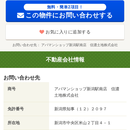
名：（公社） 首都圏不動産公正取引協議会加盟/初回事務
無料・簡単2項目！
手数料６０％ 39012円/鍵交換料 33000円/室内消毒
この物件にお問い合わせする
料 16500円/その他費用 7150円
お気に入りに追加する
お問い合わせ先
アパマンショップ新潟駅南店 信濃土地株式会社
不動産会社情報
お問い合わせ先
商号
アパマンショップ新潟駅南店 信濃
土地株式会社
免許番号
新潟県知事（１２）２０９７
所在地
新潟市中央区米山２丁目４－１