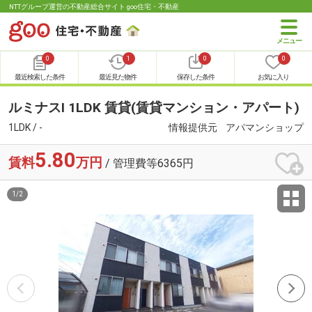
NTTグループ運営の不動産総合サイト goo住宅・不動産
0
1
0
0
最近検索した条件
最近見た物件
保存した条件
お気に入り
ルミナスⅠ 1LDK 賃貸(賃貸マンション・アパート)
1LDK / -
情報提供元
アパマンショップ
5.80
賃料
万円
/ 管理費等6365円
1
/
2