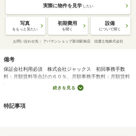
実際に物件を見学
したい
写真
初期費用
設備
をもっと見たい
を聞く
について聞く
お問い合わせ先
アパマンショップ新潟駅南店 信濃土地株式会社
備考
保証会社利用必須 株式会社ジャックス 初回事務手数
料：月額賃料等合計の６０％、月額事務手数料：月額賃料
等合計の１．３％、更新事務手数料はなし 桃山小学校・
続きを見る
９１１ｍ 山の下中学校・３０１ｍ コンビニ・２９４
ｍ スーパー・６０９ｍ 病院・２５１ｍ 便利な追い焚
特記事項
き機能付き☆ ＴＶインターホン付き☆ ＬＩＮＥ経由で
ルームアドバイザーとお部屋探しができますので、お問い
合わせの際は携帯電話番号の入力もお願いします☆ ／加
盟団体名：（公社）新潟県宅地建物取引業協会 公取協