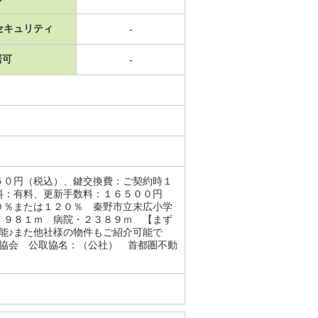
セキュリティ
-
居可
-
５０円（税込）、鍵交換費：ご契約時１
料：有料、更新手数料：１６５００円
０％または１２０％ 秦野市立末広小学
・９８１ｍ 病院・２３８９ｍ 【まず
能♪また他社様の物件もご紹介可能で
業協会 公取協名：（公社） 首都圏不動