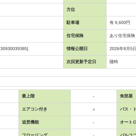
方位
駐車場
有 6,600円
住宅保険
あり住宅保険 2
930039385]
情報公開日
2026年8月5
次回更新予定日
随時
最上階
角部屋
-
エアコン付き
バス・
○
追焚機能
オート
-
フローリング
バルコ
-