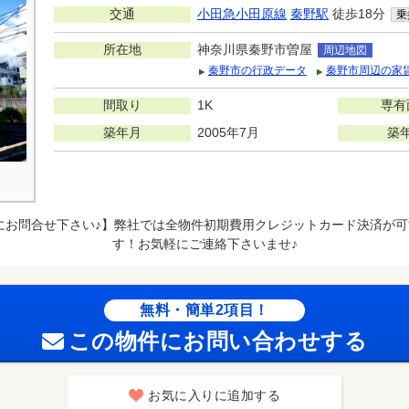
交通
小田急小田原線
秦野駅
徒歩18分
乗
所在地
神奈川県秦野市曽屋
周辺地図
秦野市の行政データ
秦野市周辺の家
間取り
1K
専有
築年月
2005年7月
築
にお問合せ下さい♪】弊社では全物件初期費用クレジットカード決済が可
す！お気軽にご連絡下さいませ♪
無料・簡単2項目！
この物件にお問い合わせする
お気に入りに追加する