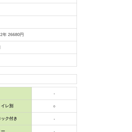
年 26680円
日
-
トイレ別
○
ロック付き
-
ニー
-