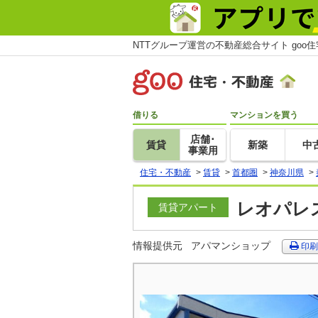
NTTグループ運営の不動産総合サイト goo
借りる
マンションを買う
店舗･
賃貸
新築
中
事業用
住宅・不動産
>
賃貸
>
首都圏
>
神奈川県
>
レオパレス
賃貸アパート
情報提供元
アパマンショップ
印刷