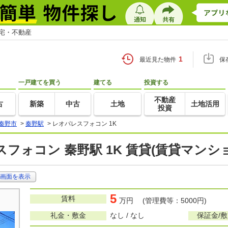
住宅・不動産
1
最近見た物件
保
一戸建てを買う
建てる
投資する
不動産
古
新築
中古
土地
土地活用
投資
秦野市
>
秦野駅
>
レオパレスフォコン 1K
フォコン 秦野駅 1K 賃貸(賃貸マンシ
画面を表示
5
賃料
万円 (管理費等：5000円)
礼金・敷金
なし / なし
保証金/