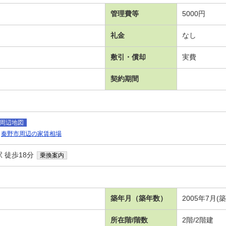
管理費等
5000円
礼金
なし
敷引・償却
実費
契約期間
周辺地図
秦野市周辺の家賃相場
 徒歩18分
乗換案内
築年月（築年数）
2005年7月(
所在階/階数
2階/2階建