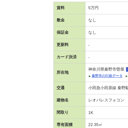
賃料
5万円
敷金
なし
保証金
なし
更新料
-
カード決済
-
神奈川県秦野市曽屋
所在地
秦野市の行政データ
交通
小田急小田原線 秦野駅
建物名
レオパレスフォコン
間取り
1K
専有面積
22.35㎡