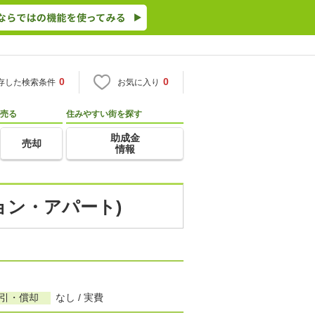
0
0
存した検索条件
お気に入り
売る
住みやすい街を探す
助成金
売却
情報
ョン・アパート)
敷引・償却
なし / 実費