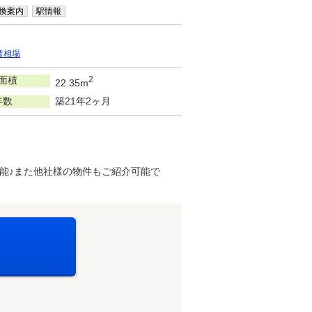
換案内
駅情報
賃相場
面積
2
22.35m
年数
築21年2ヶ月
能♪また他社様の物件もご紹介可能で