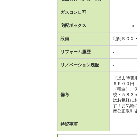
ガスコンロ可
-
宅配ボックス
○
設備
宅配ＢＯＸ
リフォーム履歴
-
リノベーション履歴
-
［退去時費
６５００円
（税込）、
備考
校・５８３
はお気軽に
す！お気軽
産公正取引
特記事項