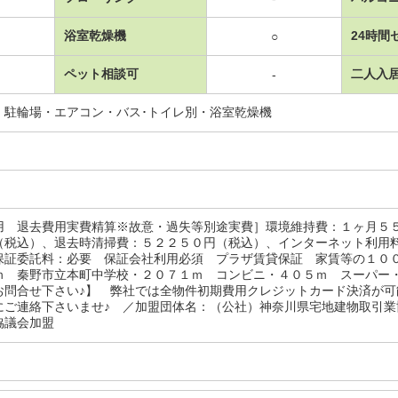
浴室乾燥機
24時間
○
ペット相談可
二人入
-
・駐輪場・エアコン・バス･トイレ別・浴室乾燥機
用 退去費用実費精算※故意・過失等別途実費］環境維持費：１ヶ月５
（税込）、退去時清掃費：５２２５０円（税込）、インターネット利用
保証委託料：必要 保証会社利用必須 プラザ賃貸保証 家賃等の１０
ｍ 秦野市立本町中学校・２０７１ｍ コンビニ・４０５ｍ スーパー
お問合せ下さい♪】 弊社では全物件初期費用クレジットカード決済が可
にご連絡下さいませ♪ ／加盟団体名：（公社）神奈川県宅地建物取引
協議会加盟