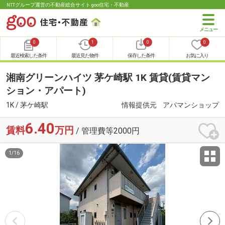
NTTグループ運営の不動産総合サイト goo住宅・不動産
0
1
0
0
最近検索した条件
最近見た物件
保存した条件
お気に入り
湘南グリーンハイツ 茅ケ崎駅 1K 賃貸(賃貸マン
ション・アパート)
1K / 茅ケ崎駅
情報提供元
アパマンショップ
6.40
賃料
万円
/ 管理費等2000円
1
/
16