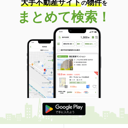
大手不動産サイト
物件
の
を
まとめて検索！