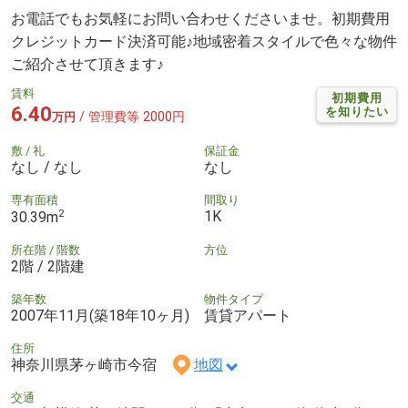
お電話でもお気軽にお問い合わせくださいませ。初期費用
クレジットカード決済可能♪地域密着スタイルで色々な物件
ご紹介させて頂きます♪
賃料
初期費用
6.40
を知りたい
/ 管理費等 2000円
万円
敷 / 礼
保証金
なし / なし
なし
専有面積
間取り
2
1K
30.39m
所在階 / 階数
方位
2階 / 2階建
築年数
物件タイプ
2007年11月(築18年10ヶ月)
賃貸アパート
住所
神奈川県茅ヶ崎市今宿
地図
交通