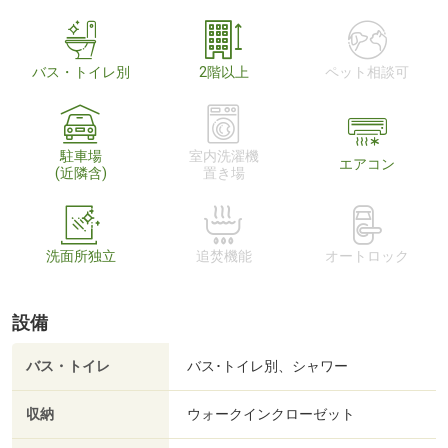
バス・トイレ別
2階以上
ペット相談可
駐車場
室内洗濯機
エアコン
(近隣含)
置き場
洗面所独立
追焚機能
オートロック
設備
バス・トイレ
バス･トイレ別、シャワー
収納
ウォークインクローゼット