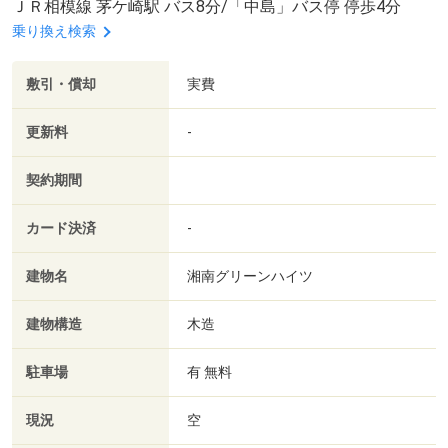
ＪＲ相模線 茅ケ崎駅 バス8分/「中島」バス停 停歩4分
乗り換え検索
敷引・償却
実費
更新料
-
契約期間
カード決済
-
建物名
湘南グリーンハイツ
建物構造
木造
駐車場
有 無料
現況
空