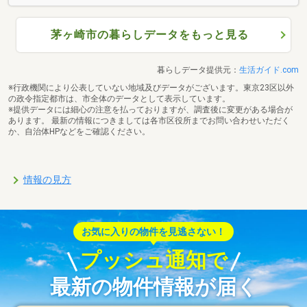
茅ヶ崎市の暮らしデータをもっと見る
暮らしデータ提供元：
生活ガイド.com
※行政機関により公表していない地域及びデータがございます。東京23区以外
の政令指定都市は、市全体のデータとして表示しています。
※提供データには細心の注意を払っておりますが、調査後に変更がある場合が
あります。 最新の情報につきましては各市区役所までお問い合わせいただく
か、自治体HPなどをご確認ください。
情報の見方
お気に入りの物件を見逃さない！
プッシュ通知で
最新の物件情報が届く