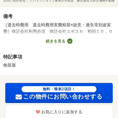
お問い合わせ先
アパマンショップ東海大学前店 株式会社大好き湘南不動産
備考
［退去時費用 退去時費用実費精算※故意・過失等別途実
費］保証会社利用必須 保証会社エポスＮ 初回１０，０
００円、月額総支払額の２％／月 お電話でもお気軽にお
続きを見る
問い合わせくださいませ。 初期費用クレジットカード決
済可能♪地域密着スタイルで色々な物件ご紹介させて頂きま
特記事項
す♪ ／加盟団体名：（公社）神奈川県宅地建物取引業協
会 公取協名：（公社） 首都圏不動産公正取引協議会加
角部屋
盟/消毒代 25300円/清掃代 64000円/鍵交換代 24200円/入
居者サポート費用 22000円/その他費用 16500円
無料・簡単2項目！
この物件にお問い合わせする
お気に入りに追加する