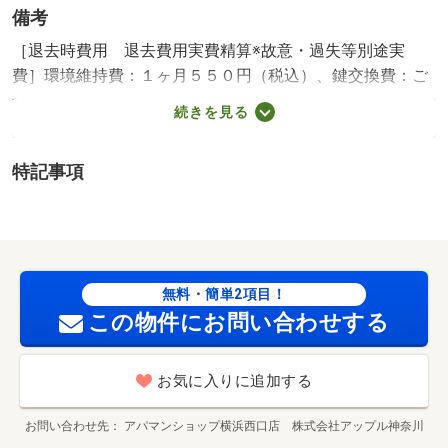
備考
［退去時費用 退去費用実費精算※故意・過失等別途実
費］環境維持費：１ヶ月５５０円（税込）、鍵交換費：ご
契約時１６５００円（税込）、退去時清掃費：５２２５０
続きを見る
円（税込）、インターネット利用料：有料、更新手数料：
１６５００円（税込）、保証委託料：必要 保証会社利用
特記事項
必須 プラザ賃貸保証 家賃等の１００％または１２
０％ 藤沢市立大庭小学校・５９７ｍ 藤沢市立滝の沢中
学校・１５８１ｍ コンビニ・４３７ｍ スーパー・１０
３２ｍ 病院・３１３０ｍ ／加盟団体名：（公社）神奈
川県宅地建物取引業協会 公取協名：（公社） 首都圏不
無料・簡単2項目！
動産公正取引協議会加盟
この物件にお問い合わせする
お気に入りに追加する
お問い合わせ先
アパマンショップ横浜西口店 株式会社アップル神奈川