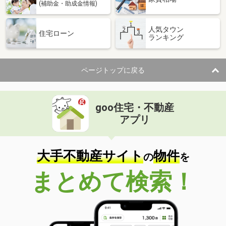
(補助金・助成金情報)
人気タウン
住宅ローン
ランキング
ページトップに戻る
goo住宅・不動産
アプリ
大手不動産サイト
物件
の
を
まとめて検索！