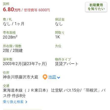
賃料
初期費用
6.80
を知りたい
/ 管理費等 6000円
万円
敷 / 礼
保証金
なし / 1ヶ月
なし
専有面積
間取り
2
1K
20.28m
所在階 / 階数
方位
2階 / 2階建
築年数
物件タイプ
2003年2月(築23年7ヶ月)
賃貸アパート
住所
神奈川県藤沢市大庭
地図
交通
東海道本線（ＪＲ東日本） 辻堂駅 バス15分/「羽根沢」バ
ス停 停歩8分
乗り換え検索