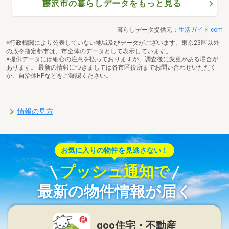
藤沢市の暮らしデータをもっと見る
暮らしデータ提供元：
生活ガイド.com
※行政機関により公表していない地域及びデータがございます。東京23区以外
の政令指定都市は、市全体のデータとして表示しています。
※提供データには細心の注意を払っておりますが、調査後に変更がある場合が
あります。 最新の情報につきましては各市区役所までお問い合わせいただく
か、自治体HPなどをご確認ください。
情報の見方
お気に入りの物件を見逃さない！
プッシュ通知で
最新の物件情報が届く
goo住宅・不動産