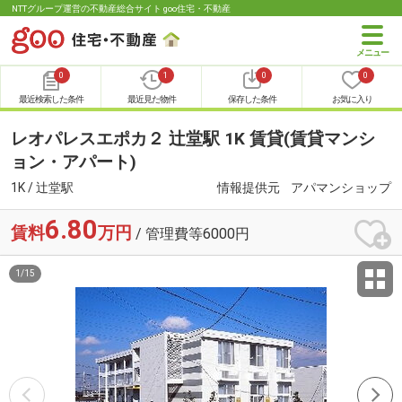
NTTグループ運営の不動産総合サイト goo住宅・不動産
0
1
0
0
最近検索した条件
最近見た物件
保存した条件
お気に入り
レオパレスエポカ２ 辻堂駅 1K 賃貸(賃貸マンシ
ョン・アパート)
1K / 辻堂駅
情報提供元
アパマンショップ
6.80
賃料
万円
/ 管理費等6000円
1
/
15