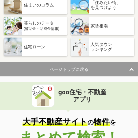
「住みたい街」
住まいのコラム
を見つけよう
暮らしのデータ
家賃相場
(補助金・助成金情報)
人気タウン
住宅ローン
ランキング
ページトップに戻る
goo住宅・不動産
アプリ
大手不動産サイト
物件
の
を
まとめて検索！