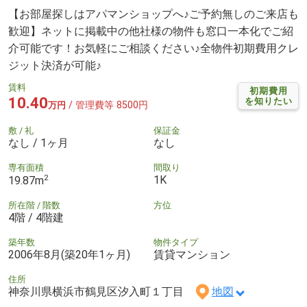
【お部屋探しはアパマンショップへ♪ご予約無しのご来店も
歓迎】ネットに掲載中の他社様の物件も窓口一本化でご紹
介可能です！お気軽にご相談ください♪全物件初期費用クレ
ジット決済が可能♪
賃料
初期費用
10.40
を知りたい
/ 管理費等 8500円
万円
敷 / 礼
保証金
なし / 1ヶ月
なし
専有面積
間取り
2
1K
19.87m
所在階 / 階数
方位
4階 / 4階建
築年数
物件タイプ
2006年8月(築20年1ヶ月)
賃貸マンション
住所
神奈川県横浜市鶴見区汐入町１丁目
地図