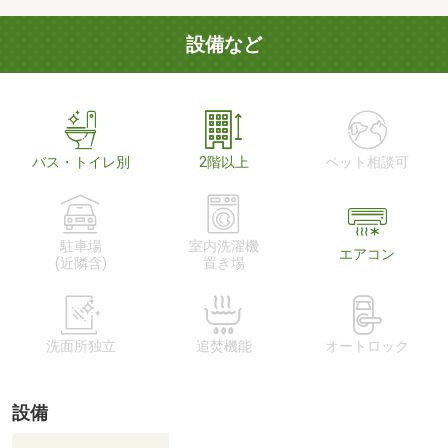
設備など
バス・トイレ別
2階以上
ペット相談可
駐車場
室内洗濯機
エアコン
(近隣含)
置き場
洗面所独立
追焚機能
オートロック
設備