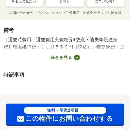
をもっと見たい
を聞く
について聞く
お問い合わせ先
アパマンショップ二俣川店 株式会社アップル神奈川
備考
［退去時費用 退去費用実費精算※故意・過失等別途実
費］環境維持費：１ヶ月５５０円（税込）、鍵交換費：ご
契約時１６５００円（税込）、退去時清掃費：５２２５０
続きを見る
円（税込）、インターネット利用料：有料、更新手数料：
１６５００円（税込）、保証委託料：必要 保証会社利用
特記事項
必須 プラザ賃貸保証 家賃等の１００％または１２
０％ 横浜市立汐入小学校・２０１ｍ 横浜市立潮田中学
校・１２０９ｍ コンビニ・３４８ｍ スーパー・３６７
ｍ 病院・１６６３ｍ 【お部屋探しはアパマンショップ
へ♪ご予約無しのご来店も歓迎】 ネットに掲載中の他社様
無料・簡単2項目！
の物件も窓口一本化でご紹介可能です！お気軽にご相談く
この物件にお問い合わせする
ださい♪全物件初期費用クレジット決済が可能♪ ／加盟団
体名：（公社）神奈川県宅地建物取引業協会 公取協名：