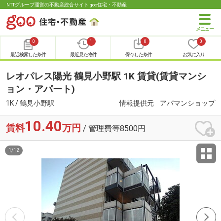
NTTグループ運営の不動産総合サイト goo住宅・不動産
0
1
0
0
最近検索した条件
最近見た物件
保存した条件
お気に入り
レオパレス陽光 鶴見小野駅 1K 賃貸(賃貸マンシ
ョン・アパート)
1K / 鶴見小野駅
情報提供元
アパマンショップ
10.40
賃料
万円
/ 管理費等8500円
1
/
12