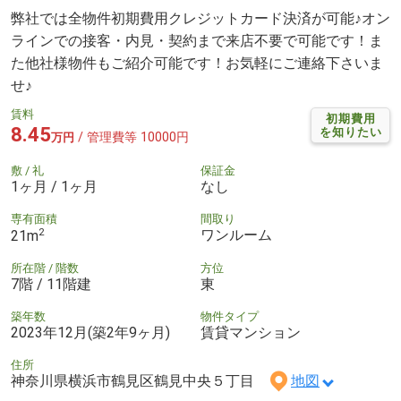
弊社では全物件初期費用クレジットカード決済が可能♪オン
ラインでの接客・内見・契約まで来店不要で可能です！ま
た他社様物件もご紹介可能です！お気軽にご連絡下さいま
せ♪
賃料
初期費用
8.45
を知りたい
/ 管理費等 10000円
万円
敷 / 礼
保証金
1ヶ月 / 1ヶ月
なし
専有面積
間取り
2
ワンルーム
21m
所在階 / 階数
方位
7階 / 11階建
東
築年数
物件タイプ
2023年12月(築2年9ヶ月)
賃貸マンション
住所
神奈川県横浜市鶴見区鶴見中央５丁目
地図