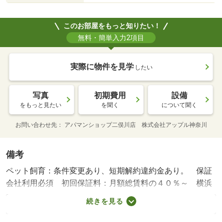
このお部屋をもっと知りたい！
無料・簡単入力2項目
実際に物件を見学
したい
写真
初期費用
設備
をもっと見たい
を聞く
について聞く
お問い合わせ先
アパマンショップ二俣川店 株式会社アップル神奈川
備考
ペット飼育：条件変更あり、短期解約違約金あり。 保証
会社利用必須 初回保証料：月額総賃料の４０％～ 横浜
市立下野谷小学校・６８５ｍ 横浜市立鶴見中学校・１４
続きを見る
３８ｍ コンビニ・２７５ｍ スーパー・４０９ｍ 病
院・５１８ｍ 弊社では全物件初期費用クレジットカード