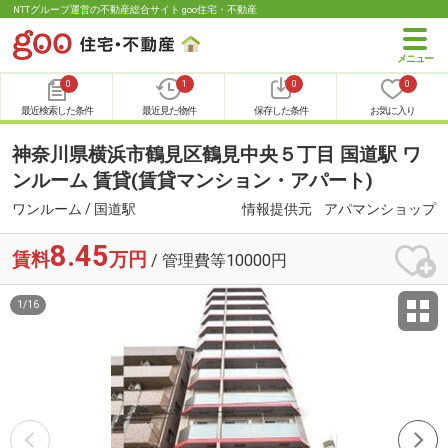
NTTグループ運営の不動産総合サイト goo住宅・不動産
0
1
0
0
最近検索した条件
最近見た物件
保存した条件
お気に入り
神奈川県横浜市鶴見区鶴見中央５丁目 国道駅 ワ
ンルーム 賃貸(賃貸マンション・アパート)
ワンルーム / 国道駅
情報提供元
アパマンショップ
8.45
賃料
万円
/ 管理費等10000円
1
/
16