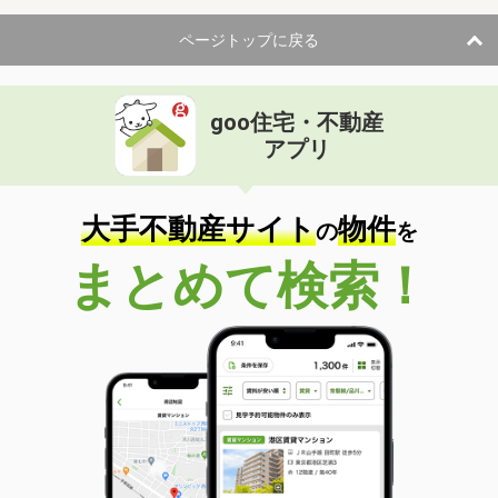
ページトップに戻る
goo住宅・不動産
アプリ
大手不動産サイト
物件
の
を
まとめて検索！