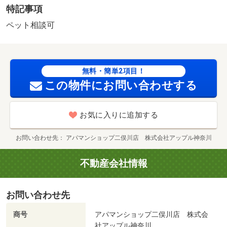
特記事項
決済が可能♪ オンラインでの接客・内見・契約まで来店不
要で可能です！また他社様物件もご紹介可能です！お気軽
ペット相談可
にご連絡下さいませ♪ ／加盟団体名：（公社）神奈川県宅
地建物取引業協会 公取協名：（公社） 首都圏不動産公
正取引協議会加盟/鍵交換費用 27500円/２４時間サポー
無料・簡単2項目！
ト 16500円/書類作成費 5500円
この物件にお問い合わせする
お気に入りに追加する
お問い合わせ先
アパマンショップ二俣川店 株式会社アップル神奈川
不動産会社情報
お問い合わせ先
商号
アパマンショップ二俣川店 株式会
社アップル神奈川