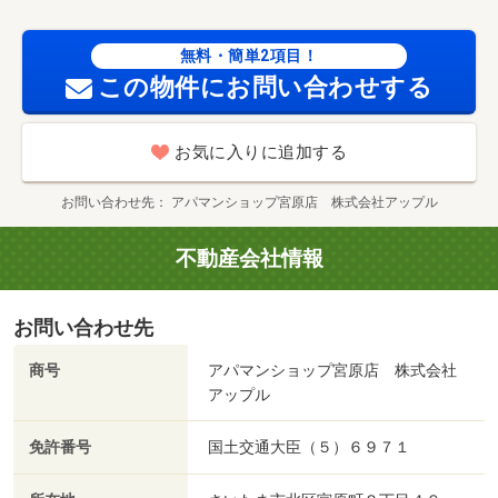
は【アパマンショップ宮原店】までお問合せ下さい☆★
アパマンショップ宮原店はお客様用駐車場ございます♪ ／
無料・簡単2項目！
加盟団体名：（公社）埼玉県宅地建物取引業協会 公取協
この物件にお問い合わせする
名：（公社） 首都圏不動産公正取引協議会加盟/室内清掃
費用 49500円
お気に入りに追加する
お問い合わせ先
アパマンショップ宮原店 株式会社アップル
不動産会社情報
お問い合わせ先
商号
アパマンショップ宮原店 株式会社
アップル
免許番号
国土交通大臣（５）６９７１