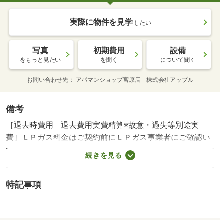
実際に物件を見学
したい
写真
初期費用
設備
をもっと見たい
を聞く
について聞く
お問い合わせ先
アパマンショップ宮原店 株式会社アップル
備考
［退去時費用 退去費用実費精算※故意・過失等別途実
費］ＬＰガス料金はご契約前にＬＰガス事業者にご確認い
ただけます。 ※ルームクリーニング料金にエアコンクリ
続きを見る
ーニング費用を含みます。 保証会社利用必須 イント
ラスト 機関保証加入必須。 機関保証料は月額賃料等総
特記事項
額の３．４％＋８００円／月（その他商品あり） 大砂土
小学校・１７５ｍ 植竹中学校・４０７ｍ コンビニ・２
７１ｍ スーパー・１５５ｍ 病院・３７９ｍ ★☆詳細