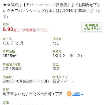
★☆詳細は【アパマンショップ宮原店】までお問合せ下さ
い☆★アパマンショップ宮原店はお客様用駐車場ございま
す♪
賃料
初期費用
8.90
を知りたい
/ 管理費等 6000円
万円
敷 / 礼
保証金
なし / 1ヶ月
なし
専有面積
間取り
2
1K(Ｋ２ 洋１２)
35.35m
所在階 / 階数
方位
2階 / 2階建
南東
築年数
物件タイプ
2005年10月(築20年11ヶ月)
賃貸アパート
住所
埼玉県さいたま市北区土呂町１丁目
地図
交通