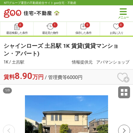
NTTグループ運営の不動産総合サイト goo住宅・不動産
0
1
0
0
最近検索した条件
最近見た物件
保存した条件
お気に入り
シャインローズ 土呂駅 1K 賃貸(賃貸マンショ
ン・アパート)
1K / 土呂駅
情報提供元
アパマンショップ
8.90
賃料
万円
/ 管理費等6000円
1
/
9