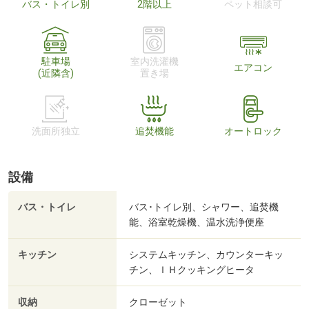
バス・トイレ別
2階以上
ペット相談可
駐車場
室内洗濯機
エアコン
(近隣含)
置き場
洗面所独立
追焚機能
オートロック
設備
バス・トイレ
バス･トイレ別、シャワー、追焚機
能、浴室乾燥機、温水洗浄便座
キッチン
システムキッチン、カウンターキッ
チン、ＩＨクッキングヒータ
収納
クローゼット