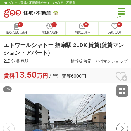
NTTグループ運営の不動産総合サイト goo住宅・不動産
0
1
0
0
最近検索した条件
最近見た物件
保存した条件
お気に入り
エトワールシャトー 指扇駅 2LDK 賃貸(賃貸マン
ション・アパート)
2LDK / 指扇駅
情報提供元
アパマンショップ
13.50
賃料
万円
/ 管理費等6000円
1
/
6