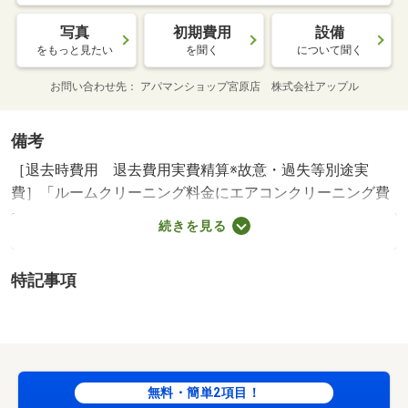
写真
初期費用
設備
をもっと見たい
を聞く
について聞く
お問い合わせ先
アパマンショップ宮原店 株式会社アップル
備考
［退去時費用 退去費用実費精算※故意・過失等別途実
費］「ルームクリーニング料金にエアコンクリーニング費
用を含みます。」 保証会社利用必須 イントラスト
続きを見る
機関保証加入必須。 機関保証料は月額賃料等総額の３．
４％＋８００円／月（その他商品あり） さいたま市立指
特記事項
扇小学校・１５４２ｍ さいたま市立土屋中学校・９７１
ｍ コンビニ・１２９ｍ スーパー・７１９ｍ 病院・１
２６ｍ ／加盟団体名：（公社）埼玉県宅地建物取引業協
会 公取協名：（公社） 首都圏不動産公正取引協議会加
盟/Ｄ－ｒｏｏｍＣａｒｄ 16500円/ＩＣロック電池（初
無料・簡単2項目！
回 2750円/室内清掃費用 88000円