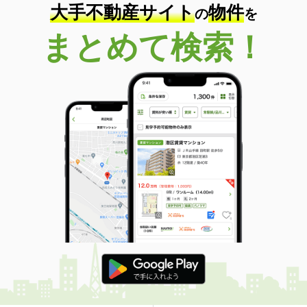
大手不動産サイト
物件
の
を
まとめて検索！