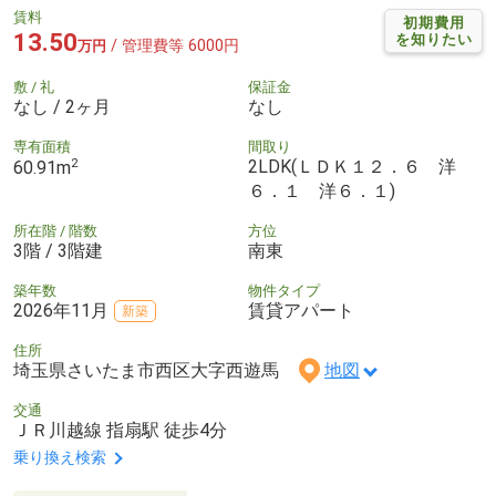
賃料
初期費用
13.50
を知りたい
/ 管理費等 6000円
万円
敷 / 礼
保証金
なし / 2ヶ月
なし
専有面積
間取り
2
2LDK(ＬＤＫ１２．６ 洋
60.91m
６．１ 洋６．１)
所在階 / 階数
方位
3階 / 3階建
南東
築年数
物件タイプ
2026年11月
賃貸アパート
新築
住所
埼玉県さいたま市西区大字西遊馬
地図
交通
ＪＲ川越線 指扇駅 徒歩4分
乗り換え検索