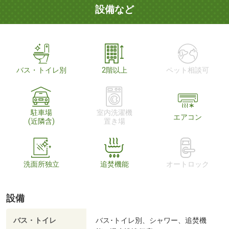
設備など
バス・トイレ別
2階以上
ペット相談可
駐車場
室内洗濯機
エアコン
(近隣含)
置き場
洗面所独立
追焚機能
オートロック
設備
バス・トイレ
バス･トイレ別、シャワー、追焚機