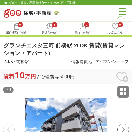
NTTグループ運営の不動産総合サイト goo住宅・不動産
0
1
0
0
最近検索した条件
最近見た物件
保存した条件
お気に入り
グランチェスタ三河 前橋駅 2LDK 賃貸(賃貸マン
ション・アパート)
2LDK / 前橋駅
情報提供元
アパマンショップ
10
賃料
万円
/ 管理費等5000円
1
/
13