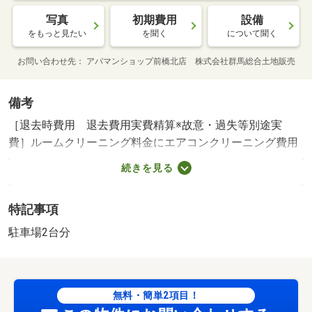
写真
初期費用
設備
をもっと見たい
を聞く
について聞く
お問い合わせ先
アパマンショップ前橋北店 株式会社群馬総合土地販売
備考
［退去時費用 退去費用実費精算※故意・過失等別途実
費］ルームクリーニング料金にエアコンクリーニング費用
を含みます。【法人契約個人負担分】法人契約の場合、個
続きを見る
人負担分の支払い方法は原則 「カード決済」となりま
す。 保証会社利用必須 アイ・シンクレント 機関保
特記事項
証加入必須。初回保証料３５０００円、月額保証料賃料等
総額の１％＋８００円／月（その他商品あり） コンビ
駐車場2台分
ニ・３６８ｍ スーパー・３７２ｍ 病院・６６４ｍ イ
ンターネット無料物件！駐車場１台込み！！ キッチンは
３口コンロ、グリル付き！対面キッチンなのでお料理中も
無料・簡単2項目！
会話が楽しめますね ／加盟団体名：（一社）群馬県宅地