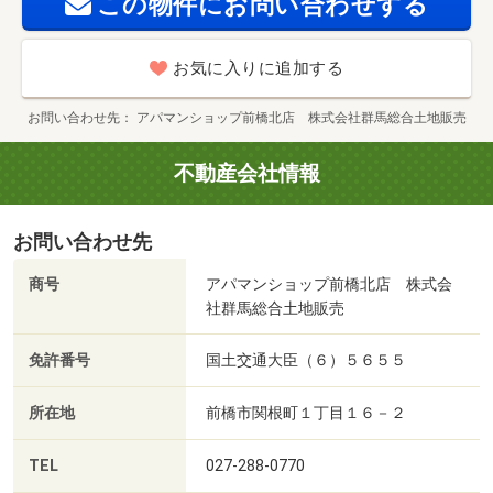
この物件にお問い合わせする
建物取引業協会 公取協名：（公社） 首都圏不動産公正
取引協議会加盟/カードキー発行料 16500円/ＩＣロック電
池（初回 2750円/室内清掃費用 77000円
お気に入りに追加する
お問い合わせ先
アパマンショップ前橋北店 株式会社群馬総合土地販売
不動産会社情報
お問い合わせ先
商号
アパマンショップ前橋北店 株式会
社群馬総合土地販売
免許番号
国土交通大臣（６）５６５５
所在地
前橋市関根町１丁目１６－２
TEL
027-288-0770