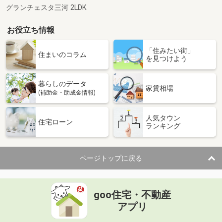
グランチェスタ三河 2LDK
お役立ち情報
「住みたい街」
住まいのコラム
を見つけよう
暮らしのデータ
家賃相場
(補助金・助成金情報)
人気タウン
住宅ローン
ランキング
ページトップに戻る
goo住宅・不動産
アプリ