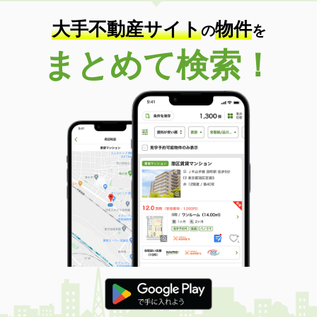
大手不動産サイト
物件
の
を
まとめて検索！