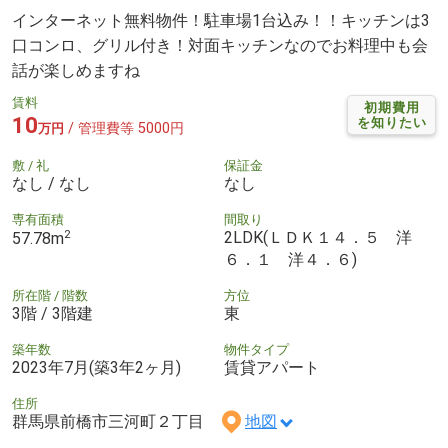
インターネット無料物件！駐車場1台込み！！キッチンは3
口コンロ、グリル付き！対面キッチンなのでお料理中も会
話が楽しめますね
賃料
初期費用
10
を知りたい
/ 管理費等 5000円
万円
敷 / 礼
保証金
なし / なし
なし
専有面積
間取り
2
2LDK(ＬＤＫ１４．５ 洋
57.78m
６．１ 洋４．６)
所在階 / 階数
方位
3階 / 3階建
東
築年数
物件タイプ
2023年7月(築3年2ヶ月)
賃貸アパート
住所
群馬県前橋市三河町２丁目
地図