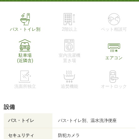
バス・トイレ別
2階以上
ペット相談可
駐車場
室内洗濯機
エアコン
(近隣含)
置き場
洗面所独立
追焚機能
オートロック
設備
バス・トイレ
バス･トイレ別、温水洗浄便座
セキュリティ
防犯カメラ