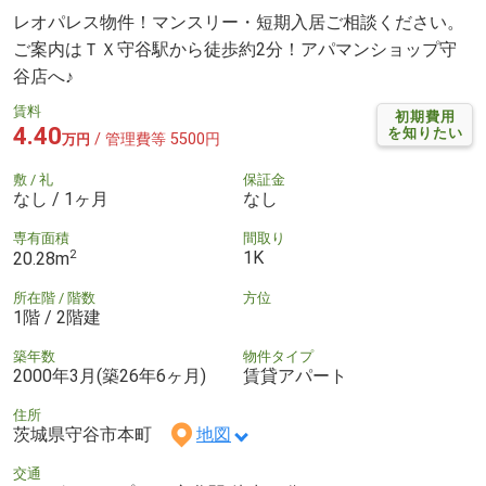
レオパレス物件！マンスリー・短期入居ご相談ください。
ご案内はＴＸ守谷駅から徒歩約2分！アパマンショップ守
谷店へ♪
賃料
初期費用
4.40
を知りたい
/ 管理費等 5500円
万円
敷 / 礼
保証金
なし / 1ヶ月
なし
専有面積
間取り
2
1K
20.28m
所在階 / 階数
方位
1階 / 2階建
築年数
物件タイプ
2000年3月(築26年6ヶ月)
賃貸アパート
住所
茨城県守谷市本町
地図
交通