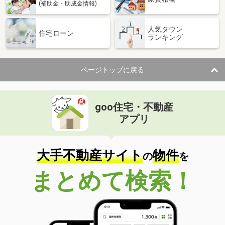
(補助金・助成金情報)
人気タウン
住宅ローン
ランキング
ページトップに戻る
goo住宅・不動産
アプリ
大手不動産サイト
物件
の
を
まとめて検索！