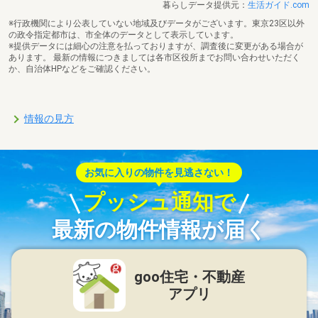
暮らしデータ提供元：
生活ガイド.com
※行政機関により公表していない地域及びデータがございます。東京23区以外
の政令指定都市は、市全体のデータとして表示しています。
※提供データには細心の注意を払っておりますが、調査後に変更がある場合が
あります。 最新の情報につきましては各市区役所までお問い合わせいただく
か、自治体HPなどをご確認ください。
情報の見方
お気に入りの物件を見逃さない！
プッシュ通知で
最新の物件情報が届く
goo住宅・不動産
アプリ