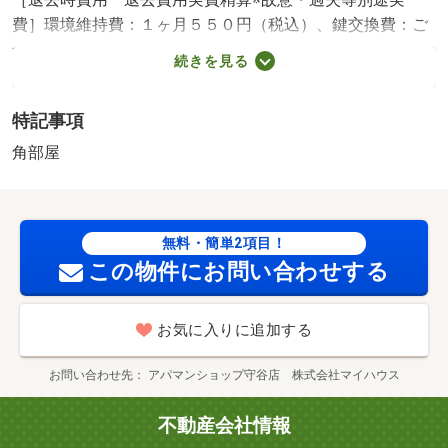
費］環境維持費：１ヶ月５５０円（税込）、鍵交換費：ご
契約時１６５００円（税込）、退去時清掃費：５２２５０
続きを見る
円（税込）、インターネット利用料：有料、更新手数料：
１６５００円（税込）、保証委託料：必要 保証会社利用
特記事項
必須 プラザ賃貸保証 家賃等の１００％または１２
０％ 守谷市立守谷小学校・１０５８ｍ 守谷市立けやき
角部屋
台中学校・４９３ｍ コンビニ・２１４ｍ スーパー・７
０６ｍ 病院・４５９３ｍ レオパレス物件！マンスリ
ー・短期入居ご相談ください。 ご案内はＴＸ守谷駅から
無料・簡単2項目！
徒歩約２分！アパマンショップ守谷店へ♪ ／加盟団体名：
この物件にお問い合わせする
（公社）茨城県宅地建物取引業協会 公取協名：（公
社） 首都圏不動産公正取引協議会加盟
お気に入りに追加する
お問い合わせ先
アパマンショップ守谷店 株式会社マイハウス
不動産会社情報