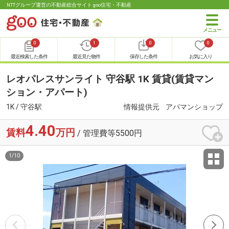
NTTグループ運営の不動産総合サイト goo住宅・不動産
0
1
0
0
最近検索した条件
最近見た物件
保存した条件
お気に入り
レオパレスサンライト 守谷駅 1K 賃貸(賃貸マン
ション・アパート)
1K / 守谷駅
情報提供元
アパマンショップ
4.40
賃料
万円
/ 管理費等5500円
1
/
10