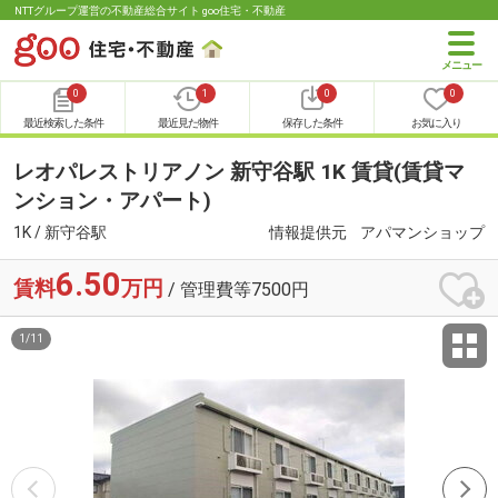
NTTグループ運営の不動産総合サイト goo住宅・不動産
0
1
0
0
最近検索した条件
最近見た物件
保存した条件
お気に入り
レオパレストリアノン 新守谷駅 1K 賃貸(賃貸マ
ンション・アパート)
1K / 新守谷駅
情報提供元
アパマンショップ
6.50
賃料
万円
/ 管理費等7500円
1
/
11