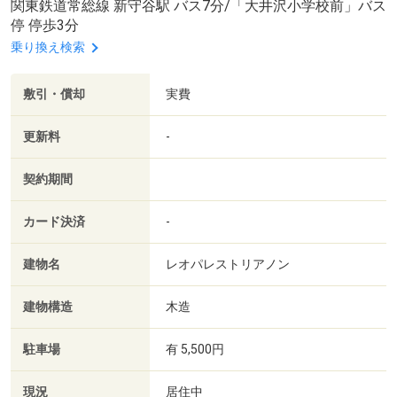
関東鉄道常総線 新守谷駅 バス7分/「大井沢小学校前」バス
停 停歩3分
乗り換え検索
敷引・償却
実費
更新料
-
契約期間
カード決済
-
建物名
レオパレストリアノン
建物構造
木造
駐車場
有 5,500円
現況
居住中