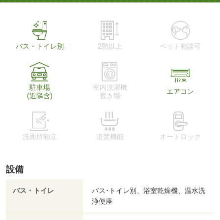
バス・トイレ別
2階以上
ペット相談可
駐車場
室内洗濯機
エアコン
(近隣含)
置き場
洗面所独立
追焚機能
オートロック
設備
バス・トイレ
バス･トイレ別、浴室乾燥機、温水洗
浄便座