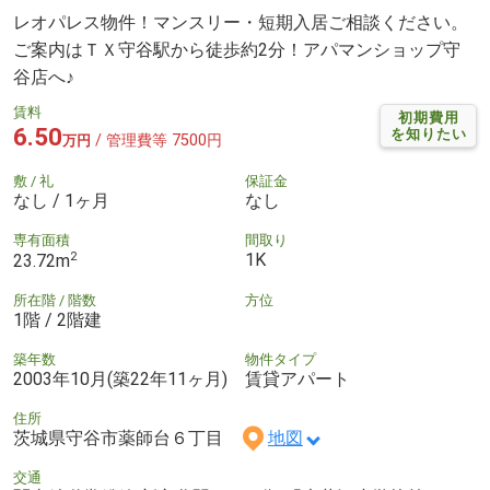
レオパレス物件！マンスリー・短期入居ご相談ください。
ご案内はＴＸ守谷駅から徒歩約2分！アパマンショップ守
谷店へ♪
賃料
初期費用
6.50
を知りたい
/ 管理費等 7500円
万円
敷 / 礼
保証金
なし / 1ヶ月
なし
専有面積
間取り
2
1K
23.72m
所在階 / 階数
方位
1階 / 2階建
築年数
物件タイプ
2003年10月(築22年11ヶ月)
賃貸アパート
住所
茨城県守谷市薬師台６丁目
地図
交通