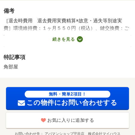
備考
［退去時費用 退去費用実費精算※故意・過失等別途実
費］環境維持費：１ヶ月５５０円（税込）、鍵交換費：ご
契約時１６５００円（税込）、退去時清掃費：５２２５０
続きを見る
円（税込）、インターネット利用料：有料、更新手数料：
１６５００円（税込）、保証委託料：必要 保証会社利用
特記事項
必須 プラザ賃貸保証 家賃等の１００％または１２
０％ 守谷市立大井沢小学校・３４７ｍ 守谷市立御所ケ
角部屋
丘中学校・１５１１ｍ コンビニ・１００１ｍ スーパ
ー・１０８５ｍ 病院・１０００ｍ レオパレス物件！マ
ンスリー・短期入居ご相談ください。 ご案内はＴＸ守谷
無料・簡単2項目！
駅から徒歩約２分！アパマンショップ守谷店へ♪ ／加盟団
この物件にお問い合わせする
体名：（公社）茨城県宅地建物取引業協会 公取協名：
（公社） 首都圏不動産公正取引協議会加盟
お気に入りに追加する
お問い合わせ先
アパマンショップ守谷店 株式会社マイハウス