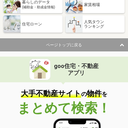
暮らしのデータ
家賃相場
(補助金・助成金情報)
人気タウン
住宅ローン
ランキング
ページトップに戻る
goo住宅・不動産
アプリ
大手不動産サイト
物件
の
を
まとめて検索！