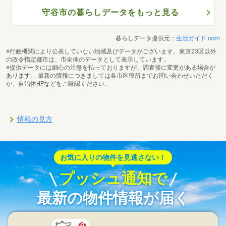
守谷市の暮らしデータをもっと見る
暮らしデータ提供元：
生活ガイド.com
※行政機関により公表していない地域及びデータがございます。東京23区以外
の政令指定都市は、市全体のデータとして表示しています。
※提供データには細心の注意を払っておりますが、調査後に変更がある場合が
あります。 最新の情報につきましては各市区役所までお問い合わせいただく
か、自治体HPなどをご確認ください。
情報の見方
お気に入りの物件を見逃さない！
プッシュ通知で
最新の物件情報が届く