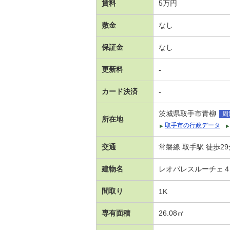
賃料
5万円
敷金
なし
保証金
なし
更新料
-
カード決済
-
茨城県取手市青柳
周
所在地
取手市の行政データ
交通
常磐線 取手駅 徒歩29
建物名
レオパレスルーチェ
間取り
1K
専有面積
26.08㎡