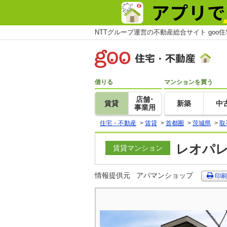
NTTグループ運営の不動産総合サイト goo
借りる
マンションを買う
店舗･
賃貸
新築
中
事業用
住宅・不動産
>
賃貸
>
首都圏
>
茨城県
>
取
レオパレ
賃貸マンション
情報提供元
アパマンショップ
印刷