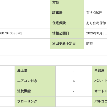
方位
駐車場
有 6,050円
住宅保険
あり住宅保険 2
704039570]
情報公開日
2026年8月5
次回更新予定日
随時
最上階
角部屋
-
エアコン付き
バス・
○
追焚機能
オート
-
フローリング
バルコ
-