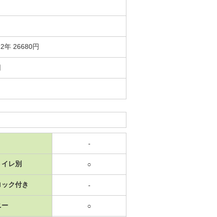
年 26680円
日
-
トイレ別
○
ロック付き
-
ニー
○