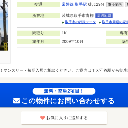
交通
常磐線
取手駅
徒歩29分
乗換案内
所在地
茨城県取手市青柳
周辺地図
取手市の行政データ
取手市周辺の家
間取り
1K
専有
築年月
2009年10月
築
！マンスリー・短期入居ご相談ください。ご案内はＴＸ守谷駅から徒歩
無料・簡単2項目！
この物件にお問い合わせする
お気に入りに追加する