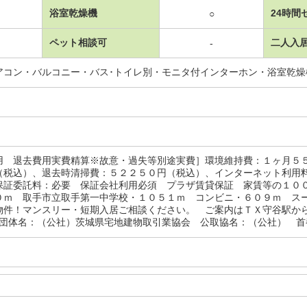
浴室乾燥機
24時間
○
ペット相談可
二人入
-
アコン・バルコニー・バス･トイレ別・モニタ付インターホン・浴室乾
用 退去費用実費精算※故意・過失等別途実費］環境維持費：１ヶ月５
（税込）、退去時清掃費：５２２５０円（税込）、インターネット利用
保証委託料：必要 保証会社利用必須 プラザ賃貸保証 家賃等の１０
０ｍ 取手市立取手第一中学校・１０５１ｍ コンビニ・６０９ｍ 
物件！マンスリー・短期入居ご相談ください。 ご案内はＴＸ守谷駅か
盟団体名：（公社）茨城県宅地建物取引業協会 公取協名：（公社） 