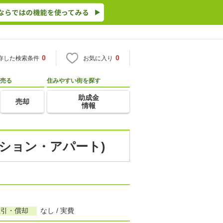
0
0
存した検索条件
お気に入り
売る
住みやすい街を探す
助成金
売却
情報
ンション・アパート)
敷引・償却
なし / 実費