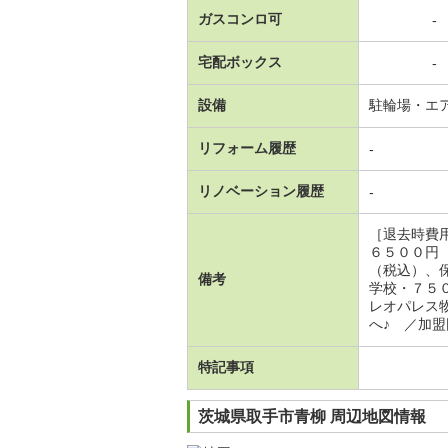
ガスコンロ可
-
宅配ボックス
-
設備
駐輪場・エ
リフォーム履歴
-
リノベーション履歴
-
［退去時費
６５００円
（税込）、
備考
学校・７５
レオパレス
へ♪ ／加
特記事項
茨城県取手市青柳 周辺地図情報