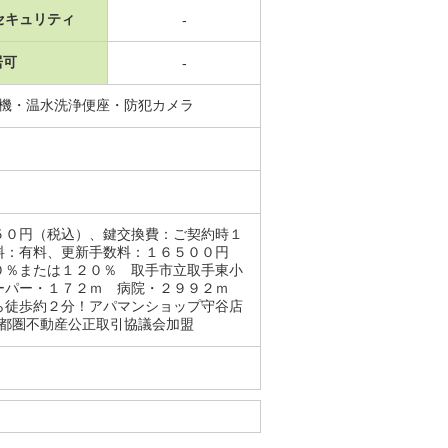
セキュリティ
-
居可
-
燥機・温水洗浄便座・防犯カメラ
５０円（税込）、鍵交換費：ご契約時１
料：有料、更新手数料：１６５００円
０％または１２０％ 取手市立取手東小
スーパー・１７２ｍ 病院・２９９２ｍ
ら徒歩約２分！アパマンショップ守谷店
首都圏不動産公正取引協議会加盟