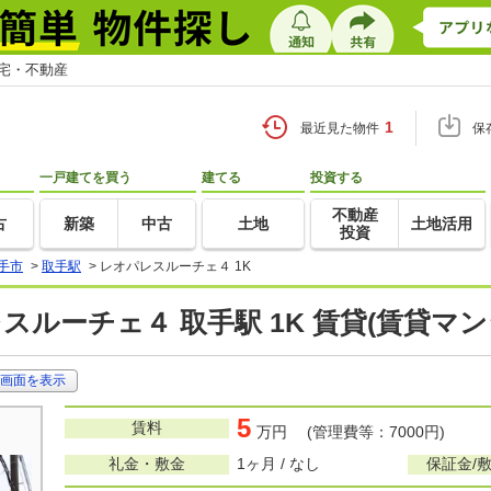
住宅・不動産
1
最近見た物件
保
一戸建てを買う
建てる
投資する
不動産
古
新築
中古
土地
土地活用
投資
手市
>
取手駅
>
レオパレスルーチェ４ 1K
スルーチェ４ 取手駅 1K 賃貸(賃貸マ
画面を表示
5
賃料
万円 (管理費等：7000円)
礼金・敷金
1ヶ月 / なし
保証金/