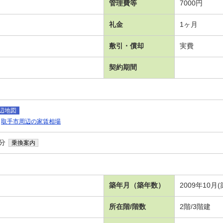
管理費等
7000円
礼金
1ヶ月
敷引・償却
実費
契約期間
辺地図
取手市周辺の家賃相場
分
乗換案内
４
築年月（築年数）
2009年10月(
所在階/階数
2階/3階建