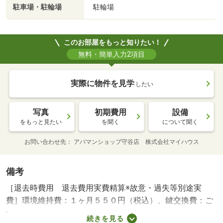
駐車場・駐輪場
駐輪場
このお部屋をもっと知りたい！
無料・簡単入力2項目
実際に物件を見学
したい
写真
初期費用
設備
をもっと見たい
を聞く
について聞く
お問い合わせ先
アパマンショップ守谷店 株式会社マイハウス
備考
［退去時費用 退去費用実費精算※故意・過失等別途実
費］環境維持費：１ヶ月５５０円（税込）、鍵交換費：ご
契約時１６５００円（税込）、退去時清掃費：５２２５０
続きを見る