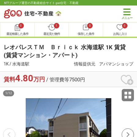
NTTグループ運営の不動産総合サイト goo住宅・不動産
0
1
0
0
最近検索した条件
最近見た物件
保存した条件
お気に入り
レオパレスＴＭ Ｂｒｉｃｋ 水海道駅 1K 賃貸
(賃貸マンション・アパート)
1K / 水海道駅
情報提供元
アパマンショップ
4.80
賃料
万円
/ 管理費等7500円
1
/
12