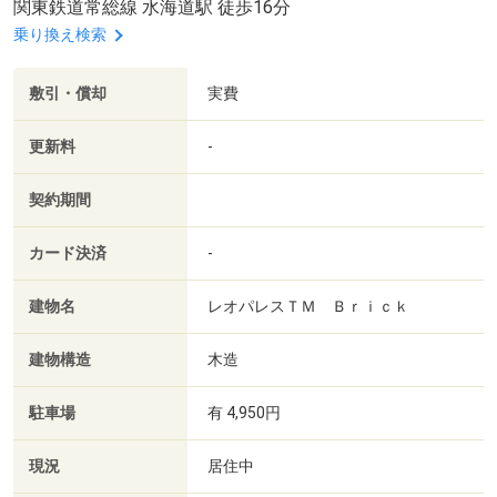
関東鉄道常総線 水海道駅 徒歩16分
乗り換え検索
敷引・償却
実費
更新料
-
契約期間
カード決済
-
建物名
レオパレスＴＭ Ｂｒｉｃｋ
建物構造
木造
駐車場
有 4,950円
現況
居住中