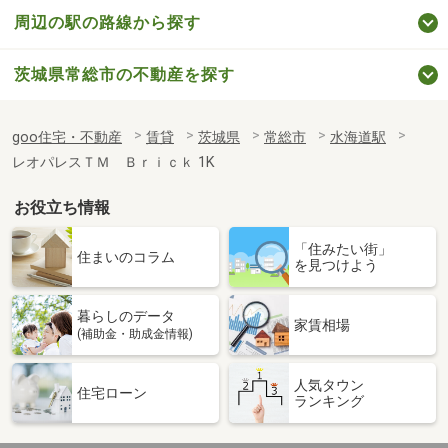
周辺の駅の路線から探す
茨城県常総市の不動産を探す
goo住宅・不動産
賃貸
茨城県
常総市
水海道駅
レオパレスＴＭ Ｂｒｉｃｋ 1K
お役立ち情報
「住みたい街」
住まいのコラム
を見つけよう
暮らしのデータ
家賃相場
(補助金・助成金情報)
人気タウン
住宅ローン
ランキング