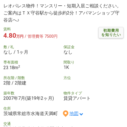
レオパレス物件！マンスリー・短期入居ご相談ください。
ご案内はＴＸ守谷駅から徒歩約2分！アパマンショップ守
谷店へ♪
賃料
初期費用
4.80
を知りたい
/ 管理費等 7500円
万円
敷 / 礼
保証金
なし / 1ヶ月
なし
専有面積
間取り
2
1K
23.18m
所在階 / 階数
方位
2階 / 2階建
築年数
物件タイプ
2007年7月(築19年2ヶ月)
賃貸アパート
住所
茨城県常総市水海道天満町
地図
交通