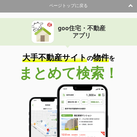
ページトップに戻る
goo住宅・不動産
アプリ
大手不動産サイト
物件
の
を
まとめて検索！