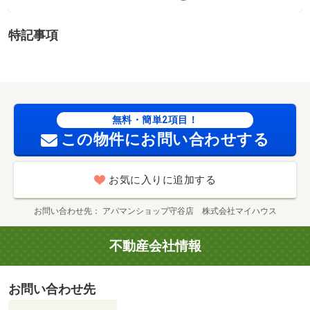
円（税込）、インターネット利用料：有料、更新手数料：
１６５００円（税込）、保証委託料：必要 保証会社利用
特記事項
必須 プラザ賃貸保証 家賃等の１００％または１２
０％ 常総市立水海道小学校・１００９ｍ 常総市立水海
道西中学校・３３６４ｍ コンビニ・７６６ｍ スーパ
ー・１０９５ｍ 病院・５８２１ｍ レオパレス物件！マ
ンスリー・短期入居ご相談ください。 ご案内はＴＸ守谷
無料・簡単2項目！
駅から徒歩約２分！アパマンショップ守谷店へ♪ ／加盟団
この物件にお問い合わせする
体名：（公社）茨城県宅地建物取引業協会 公取協名：
（公社） 首都圏不動産公正取引協議会加盟
お気に入りに追加する
お問い合わせ先
アパマンショップ守谷店 株式会社マイハウス
不動産会社情報
お問い合わせ先