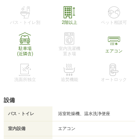
バス・トイレ別
2階以上
ペット相談可
駐車場
室内洗濯機
エアコン
(近隣含)
置き場
洗面所独立
追焚機能
オートロック
設備
バス・トイレ
浴室乾燥機、温水洗浄便座
室内設備
エアコン