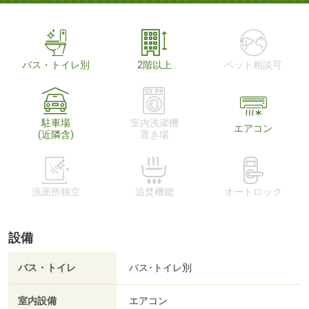
バス・トイレ別
2階以上
ペット相談可
駐車場
室内洗濯機
エアコン
(近隣含)
置き場
洗面所独立
追焚機能
オートロック
設備
バス・トイレ
バス･トイレ別
室内設備
エアコン