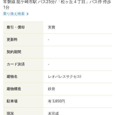
常磐線 龍ケ崎市駅 バス25分/「松ヶ丘４丁目」バス停 停歩
1分
乗り換え検索
敷引・償却
実費
更新料
-
契約期間
カード決済
-
建物名
レオパレスサクセスⅠ
建物構造
鉄骨
駐車場
有 3,850円
現況
未完成