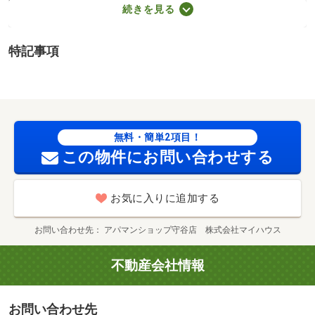
契約時１６５００円（税込）、退去時清掃費：５２２５０
続きを見る
円（税込）、インターネット利用料：有料、更新手数料：
１６５００円（税込）、保証委託料：必要 保証会社利用
特記事項
必須 プラザ賃貸保証 家賃等の１００％または１２
０％ 龍ケ崎市立八原小学校・６３８ｍ 龍ケ崎市立城ノ
内中学校・２２４３ｍ コンビニ・２６４ｍ スーパー・
２２８ｍ 病院・９２７ｍ レオパレス物件！マンスリ
ー・短期入居ご相談ください。 ご案内はＴＸ守谷駅から
無料・簡単2項目！
徒歩約２分！アパマンショップ守谷店へ♪ ／加盟団体名：
この物件にお問い合わせする
（公社）茨城県宅地建物取引業協会 公取協名：（公
社） 首都圏不動産公正取引協議会加盟
お気に入りに追加する
お問い合わせ先
アパマンショップ守谷店 株式会社マイハウス
不動産会社情報
お問い合わせ先