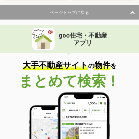
ページトップに戻る
goo住宅・不動産
アプリ
大手不動産サイト
物件
の
を
まとめて検索！