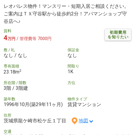
レオパレス物件！マンスリー・短期入居ご相談ください。
ご案内はＴＸ守谷駅から徒歩約2分！アパマンショップ守
谷店へ♪
賃料
初期費用
4
を知りたい
/ 管理費等 7000円
万円
敷 / 礼
保証金
なし / なし
なし
専有面積
間取り
2
1K
23.18m
所在階 / 階数
方位
3階 / 3階建
築年数
物件タイプ
1996年10月(築29年11ヶ月)
賃貸マンション
住所
茨城県龍ケ崎市松ケ丘１丁目
地図
交通