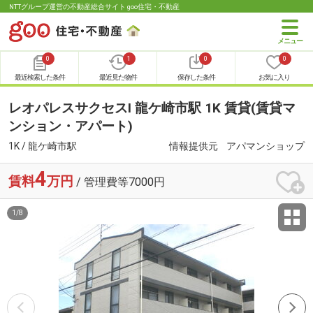
NTTグループ運営の不動産総合サイト goo住宅・不動産
0
1
0
0
最近検索した条件
最近見た物件
保存した条件
お気に入り
レオパレスサクセスⅠ 龍ケ崎市駅 1K 賃貸(賃貸マ
ンション・アパート)
1K / 龍ケ崎市駅
情報提供元
アパマンショップ
4
賃料
万円
/ 管理費等7000円
1
/
8