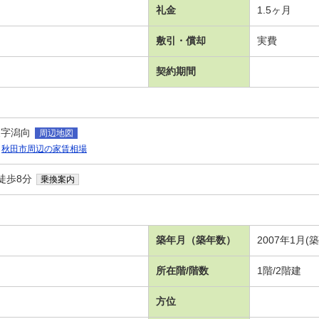
礼金
1.5ヶ月
敷引・償却
実費
契約期間
泉字潟向
周辺地図
秋田市周辺の家賃相場
徒歩8分
乗換案内
築年月（築年数）
2007年1月(
所在階/階数
1階/2階建
方位