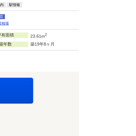
内
駅情報
図
賃相場
専有面積
2
23.61m
築年数
築19年8ヶ月