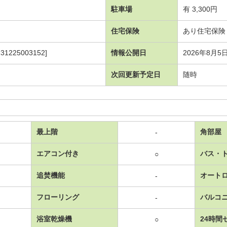
駐車場
有 3,300円
住宅保険
あり住宅保険 2
225003152]
情報公開日
2026年8月5
次回更新予定日
随時
最上階
角部屋
-
エアコン付き
バス・
○
追焚機能
オート
-
フローリング
バルコ
-
浴室乾燥機
24時間
○