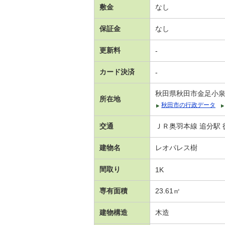
敷金
なし
保証金
なし
更新料
-
カード決済
-
秋田県秋田市金足小
所在地
秋田市の行政データ
交通
ＪＲ奥羽本線 追分駅 
建物名
レオパレス樹
間取り
1K
専有面積
23.61㎡
建物構造
木造