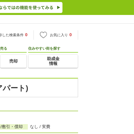
0
0
存した検索条件
お気に入り
売る
住みやすい街を探す
助成金
売却
情報
アパート)
/敷引・償却
なし / 実費