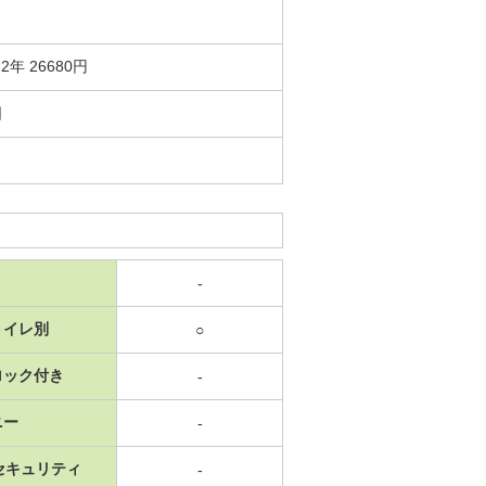
年 26680円
日
-
トイレ別
○
ロック付き
-
ニー
-
セキュリティ
-