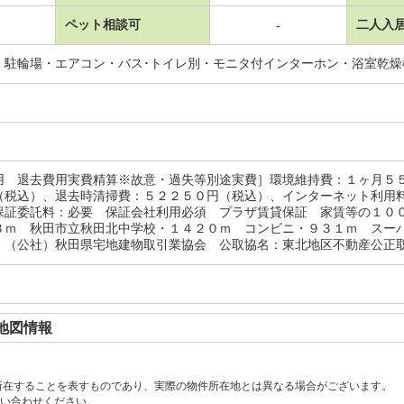
ペット相談可
二人入
-
・駐輪場・エアコン・バス･トイレ別・モニタ付インターホン・浴室乾
用 退去費用実費精算※故意・過失等別途実費］環境維持費：１ヶ月５
（税込）、退去時清掃費：５２２５０円（税込）、インターネット利用
保証委託料：必要 保証会社利用必須 プラザ賃貸保証 家賃等の１０
３ｍ 秋田市立秋田北中学校・１４２０ｍ コンビニ・９３１ｍ スー
：（公社）秋田県宅地建物取引業協会 公取協名：東北地区不動産公正
地図情報
所在することを表すものであり、実際の物件所在地とは異なる場合がございます。
い合わせください。