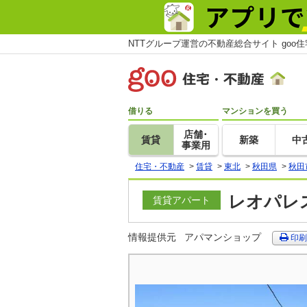
NTTグループ運営の不動産総合サイト goo
借りる
マンションを買う
店舗･
賃貸
新築
中
事業用
住宅・不動産
>
賃貸
>
東北
>
秋田県
>
秋田
レオパレス
賃貸アパート
情報提供元
アパマンショップ
印刷