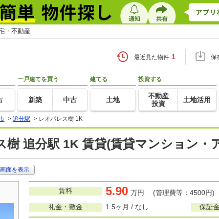
住宅・不動産
1
最近見た物件
保
一戸建てを買う
建てる
投資する
不動産
古
新築
中古
土地
土地活用
投資
市
>
追分駅
>
レオパレス樹 1K
樹 追分駅 1K 賃貸(賃貸マンション・
画面を表示
5.90
賃料
万円 (管理費等：4500円)
礼金・敷金
1.5ヶ月 / なし
保証金