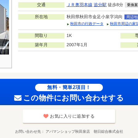
交通
ＪＲ奥羽本線
追分駅
徒歩8分
乗換案
所在地
秋田県秋田市金足小泉字潟向
周辺地
秋田市の行政データ
秋田市周辺の家
間取り
1K
築年月
2007年1月
無料・簡単2項目！
この物件にお問い合わせする
お気に入りに追加する
お問い合わせ先
アパマンショップ秋田泉店 朝日綜合株式会社