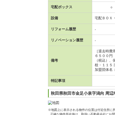
宅配ボックス
○
設備
宅配ＢＯＸ
リフォーム履歴
-
リノベーション履歴
-
［退去時費
６５００円
備考
（税込）、
校・１１５
加盟団体名
特記事項
秋田県秋田市金足小泉字潟向 周辺
※地図上に表示される物件の位置は付近住所に
正確な物件所在地は、取扱い不動産会社にお問