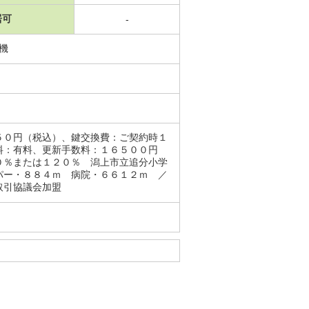
居可
-
燥機
５０円（税込）、鍵交換費：ご契約時１
料：有料、更新手数料：１６５００円
０％または１２０％ 潟上市立追分小学
パー・８８４ｍ 病院・６６１２ｍ ／
取引協議会加盟