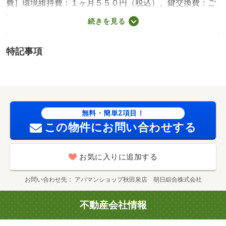
費］環境維持費：１ヶ月５５０円（税込）、鍵交換費：ご
契約時１６５００円（税込）、退去時清掃費：５２２５０
続きを見る
円（税込）、インターネット利用料：有料、更新手数料：
１６５００円（税込）、保証委託料：必要 保証会社利用
特記事項
必須 プラザ賃貸保証 家賃等の１００％または１２
０％ 秋田市立外旭川小学校・１３１６ｍ 秋田市立泉中
学校・１８２３ｍ コンビニ・４０６ｍ スーパー・１７
４８ｍ 病院・３４１８ｍ ／加盟団体名：（公社）秋田
県宅地建物取引業協会 公取協名：東北地区不動産公正取
無料・簡単2項目！
引協議会加盟
この物件にお問い合わせする
お気に入りに追加する
お問い合わせ先
アパマンショップ秋田泉店 朝日綜合株式会社
不動産会社情報