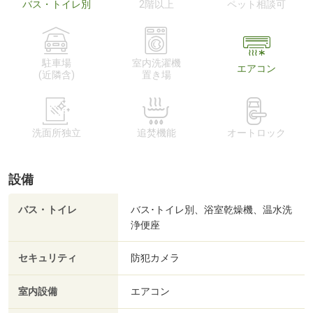
バス・トイレ別
2階以上
ペット相談可
駐車場
室内洗濯機
エアコン
(近隣含)
置き場
洗面所独立
追焚機能
オートロック
設備
バス・トイレ
バス･トイレ別、浴室乾燥機、温水洗
浄便座
セキュリティ
防犯カメラ
室内設備
エアコン