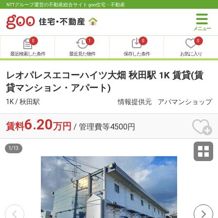
NTTグループ運営の不動産総合サイト goo住宅・不動産
0
1
0
0
最近検索した条件
最近見た物件
保存した条件
お気に入り
レオパレスエコーハイツ大畑 秋田駅 1K 賃貸(賃
貸マンション・アパート)
1K / 秋田駅
情報提供元
アパマンショップ
6.20
賃料
万円
/ 管理費等4500円
1
/
13