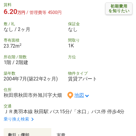
賃料
初期費用
6.20
を知りたい
/ 管理費等 4500円
万円
敷 / 礼
保証金
なし / 2ヶ月
なし
専有面積
間取り
2
1K
23.72m
所在階 / 階数
方位
1階 / 2階建
築年数
物件タイプ
2004年7月(築22年2ヶ月)
賃貸アパート
住所
秋田県秋田市外旭川字大畑
地図
交通
ＪＲ奥羽本線 秋田駅 バス15分/「水口」バス停 停歩4分
乗り換え検索
敷引・償却
実費