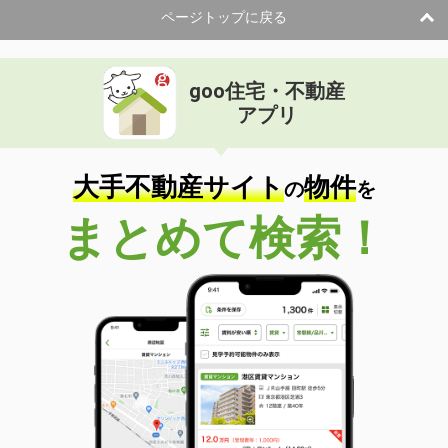
ページトップに戻る
goo住宅・不動産
アプリ
大手不動産サイト
物件
の
を
まとめて検索！