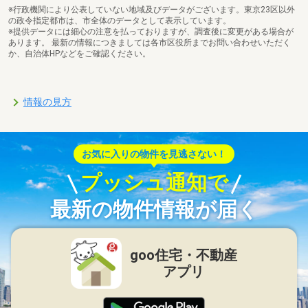
※行政機関により公表していない地域及びデータがございます。東京23区以外
の政令指定都市は、市全体のデータとして表示しています。
※提供データには細心の注意を払っておりますが、調査後に変更がある場合が
あります。 最新の情報につきましては各市区役所までお問い合わせいただく
か、自治体HPなどをご確認ください。
情報の見方
お気に入りの物件を見逃さない！
プッシュ通知で
最新の物件情報が届く
goo住宅・不動産
アプリ