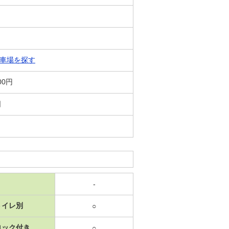
車場を探す
00円
日
-
トイレ別
○
ロック付き
○