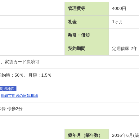
管理費等
4000円
礼金
1ヶ月
敷引・償却
-
契約期間
定期借家 2年
可、家賃カード決済可
約時：50％、月額：1.5％
周辺地図
那覇市周辺の家賃相場
停 停歩2分
築年月（築年数）
2016年6月(