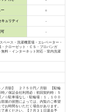
ニー
○
セキュリティ
-
居可
-
納スペース・洗濯機置場・エレベーター・
場・クローゼット・ＣＳ・プロパンガ
ト無料・インターネット対応・室内洗濯
４／月額】 ２７５０円／月額 【駐輪
新時／保証会社利用必：初回契約時：５
可／☆駐車場なし・駐輪場：１，１００
お部屋の状態によっては、内覧のご希望
までお時間をいただく場合があります。
ご了承ください。【７月３１日退去予