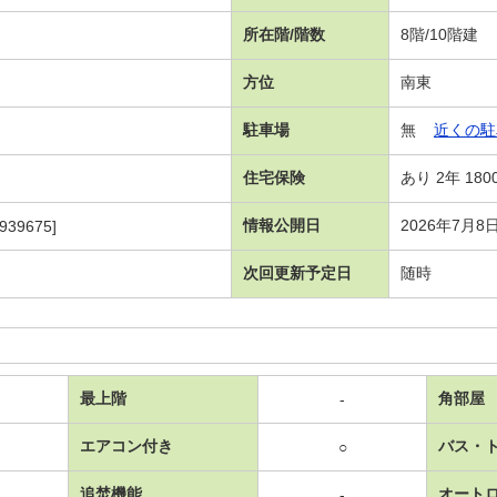
所在階/階数
8階/10階建
方位
南東
駐車場
無
近くの駐
住宅保険
あり 2年 180
情報公開日
2026年7月8
939675]
次回更新予定日
随時
最上階
角部屋
-
エアコン付き
バス・
○
追焚機能
オート
-