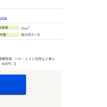
賃相場
有面積
2
21m
年数
築10年3ヶ月
濯機置場、バス・トイレ別室など暮ら
920円～】