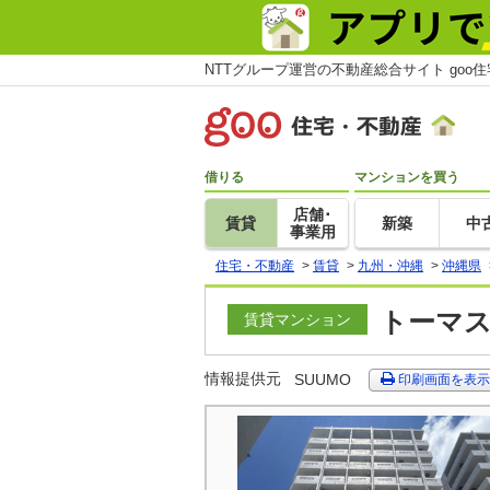
NTTグループ運営の不動産総合サイト goo
借りる
マンションを買う
店舗･
賃貸
新築
中
事業用
住宅・不動産
>
賃貸
>
九州・沖縄
>
沖縄県
トーマス
賃貸マンション
情報提供元
SUUMO
印刷画面を表示