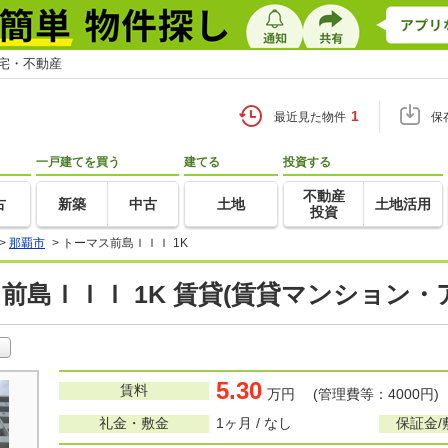
住宅・不動産
1
最近見た物件
保
一戸建てを買う
建てる
投資する
不動産
古
新築
中古
土地
土地活用
投資
>
那覇市
>
トーマス前島ＩＩＩ 1K
前島ＩＩＩ 1K 賃貸(賃貸マンション・
5.30
賃料
万円 (管理費等：4000円)
礼金・敷金
1ヶ月 / なし
保証金/