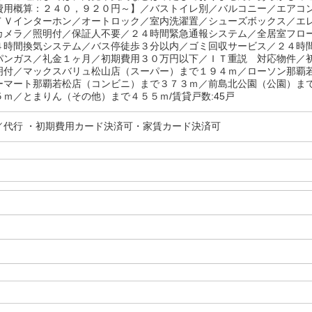
費用概算：２４０，９２０円～】／バストイレ別／バルコニー／エアコ
ＴＶインターホン／オートロック／室内洗濯置／シューズボックス／エ
カメラ／照明付／保証人不要／２４時間緊急通報システム／全居室フロ
４時間換気システム／バス停徒歩３分以内／ゴミ回収サービス／２４時
パンガス／礼金１ヶ月／初期費用３０万円以下／ＩＴ重説 対応物件／
明付／マックスバリュ松山店（スーパー）まで１９４ｍ／ローソン那覇
ーマート那覇若松店（コンビニ）まで３７３ｍ／前島北公園（公園）ま
ｍ／とまりん（その他）まで４５５ｍ/賃貸戸数:45戸
／代行 ・初期費用カード決済可・家賃カード決済可