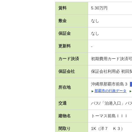
賃料
5.30万円
敷金
なし
保証金
なし
更新料
-
カード決済
初期費用カード決済
保証会社
保証会社利用必 初回契
沖縄県那覇市前島３
所在地
那覇市の行政データ
交通
バス/「泊港入口」バス
建物名
トーマス前島ＩＩＩ
間取り
1K（洋７ Ｋ３）