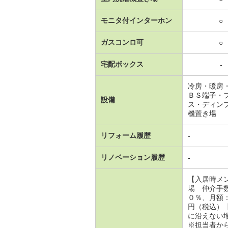
モニタ付インターホン
○
ガスコンロ可
○
宅配ボックス
-
冷房・暖房
ＢＳ端子・
設備
ス・ディン
機置き場
リフォーム履歴
-
リノベーション履歴
-
【入居時メ
場 仲介手
０％、月額
円（税込）
に沿えない
※担当者か