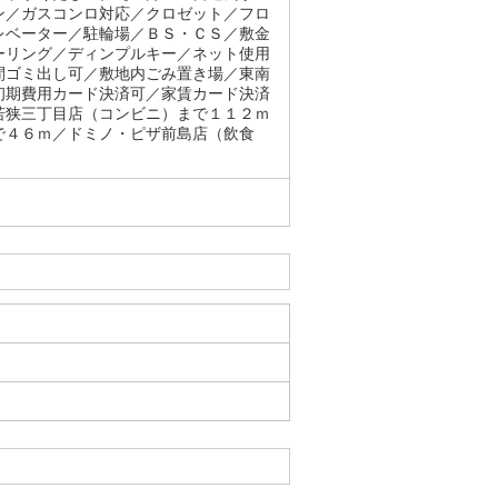
ン／ガスコンロ対応／クロゼット／フロ
レベーター／駐輪場／ＢＳ・ＣＳ／敷金
ーリング／ディンプルキー／ネット使用
間ゴミ出し可／敷地内ごみ置き場／東南
初期費用カード決済可／家賃カード決済
若狭三丁目店（コンビニ）まで１１２ｍ
で４６ｍ／ドミノ・ピザ前島店（飲食