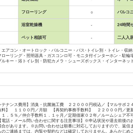
フローリング
バルコ
○
浴室乾燥機
24時間
-
ペット相談可
二人入
-
・エアコン・オートロック・バルコニー・バス･トイレ別・トイレ・収
フローリング・照明器具・ガスコンロ可・モニタ付インターホン・駐輪
プルキー・浴トイレ別・防犯カメラ・シューズボックス・インターネッ
ンテナンス費用】消臭・抗菌施工費 ２２０００円税込／【マルサポ２
数料】 １１００円／月額 【再契約事務手数料】 ２２０００円／更
：１．５％／仲介手数料１．１ヶ月／定期借家０２年／ルームシェア不
【電話・メール問い合わせに関する注意事項】※申込状況や退去前後の
場合があります。※お問い合わせは順番に対応しておりますので、返信
らのご連絡までは、内覧や契約などは確定しておりません。あらかじめ