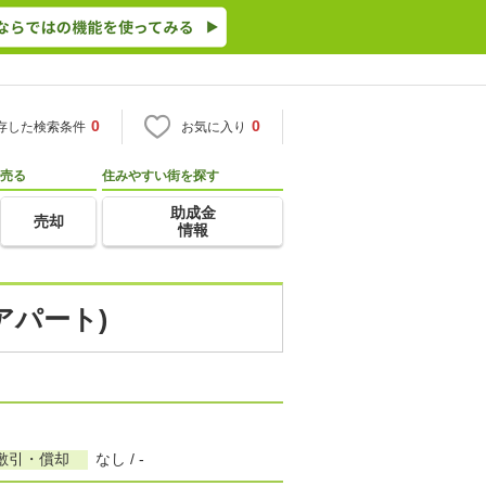
0
0
存した検索条件
お気に入り
売る
住みやすい街を探す
助成金
売却
情報
アパート)
敷引・償却
なし / -