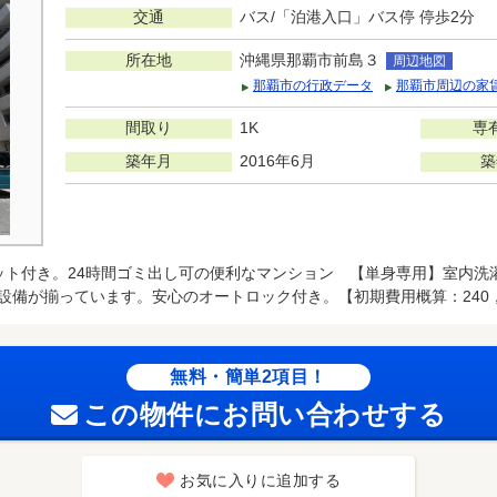
交通
バス/「泊港入口」バス停 停歩2分
所在地
沖縄県那覇市前島３
周辺地図
那覇市の行政データ
那覇市周辺の家
間取り
1K
専
築年月
2016年6月
築
ット付き。24時間ゴミ出し可の便利なマンション 【単身専用】室内洗
設備が揃っています。安心のオートロック付き。【初期費用概算：240，
無料・簡単2項目！
この物件にお問い合わせする
お気に入りに追加する