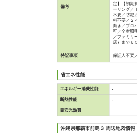
定】【初期
備考
ーリング／
不要／防犯
料不要／２
向き／プロ
可／全室照
／ファミリ
店）まで６５
特記事項
保証人不要
省エネ性能
エネルギー消費性能
-
断熱性能
-
目安光熱費
-
沖縄県那覇市前島３ 周辺地図情報