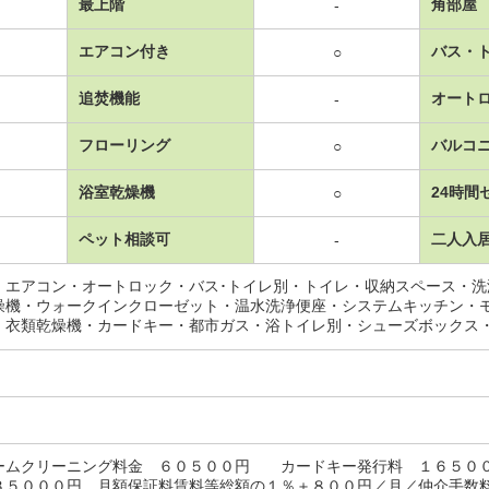
最上階
角部屋
-
エアコン付き
バス・
○
追焚機能
オート
-
フローリング
バルコ
○
浴室乾燥機
24時間
○
ペット相談可
二人入
-
・エアコン・オートロック・バス･トイレ別・トイレ・収納スペース・
燥機・ウォークインクローゼット・温水洗浄便座・システムキッチン・
・衣類乾燥機・カードキー・都市ガス・浴トイレ別・シューズボックス
ームクリーニング料金 ６０５００円 カードキー発行料 １６５０
３５０００円、月額保証料賃料等総額の１％＋８００円／月／仲介手数