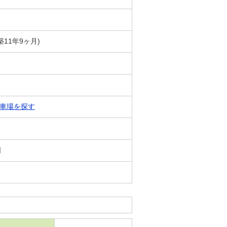
(築11年9ヶ月)
車場を探す
日