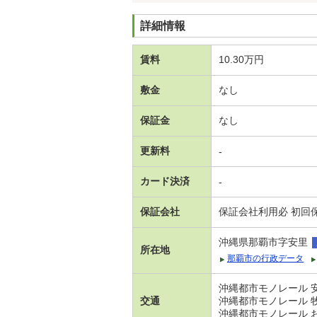
詳細情報
賃料
10.30万円
敷金
なし
保証金
なし
更新料
-
カード決済
-
保証会社
保証会社利用必 初回保
沖縄県那覇市字安里
所在地
那覇市の行政データ
沖縄都市モノレール 安
交通
沖縄都市モノレール 牧
沖縄都市モノレール お