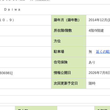
ｎ Ｄａｉｗａ
Ｋ１０．９）
築年月（築年数）
2014年12月
所在階/階数
4階/9階建
方位
駐車場
無
近くの駐
住宅保険
あり
情報公開日
2026年7月8
936981]
次回更新予定日
随時