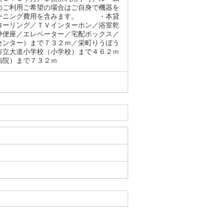
のご利用ご希望の場合はご自身で機器を
リーニング費用を含みます。 ・本貸
ローリング／ＴＶインターホン／浴室乾
浄便座／エレベーター／宅配ボックス／
センター）まで７３２ｍ／栄町りうぼう
市立大道小学校（小学校）まで４６２ｍ
病院）まで７３２ｍ