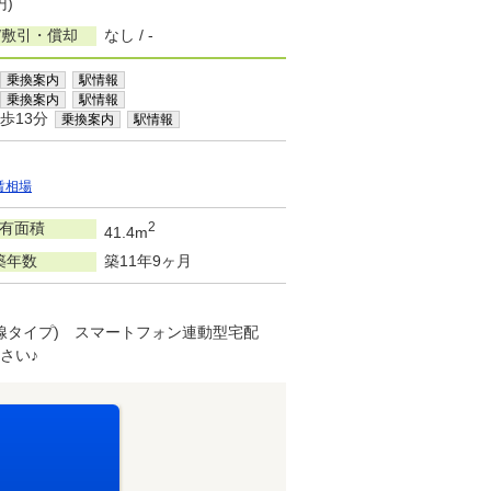
円)
/敷引・償却
なし / -
乗換案内
駅情報
乗換案内
駅情報
歩13分
乗換案内
駅情報
賃相場
有面積
2
41.4m
築年数
築11年9ヶ月
線タイプ) スマートフォン連動型宅配
さい♪