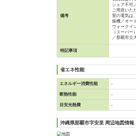
シェア不可
ご用意いた
備考
室の電気は
燥機／オー
ウォークイ
（スーパー
／那覇市立
特記事項
省エネ性能
エネルギー消費性能
-
断熱性能
-
目安光熱費
-
沖縄県那覇市字安里 周辺地図情報