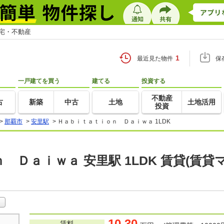
住宅・不動産
1
最近見た物件
保
一戸建てを買う
建てる
投資する
不動産
古
新築
中古
土地
土地活用
投資
>
那覇市
>
安里駅
>
Ｈａｂｉｔａｔｉｏｎ Ｄａｉｗａ 1LDK
 Ｄａｉｗａ 安里駅 1LDK 賃貸(賃
10.30
賃料