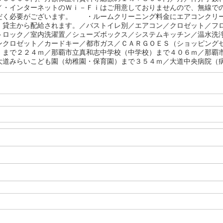
／・インターネットのＷｉ－Ｆｉはご用意しておりませんので、無線で
だく必要がございます。 ・ルームクリーニング料金にエアコンク
、貸主から配給されます。／バストイレ別／エアコン／クロゼット／フ
トロック／室内洗濯置／シューズボックス／システムキッチン／温水洗
ンクロゼット／カードキー／都市ガス／ＣＡＲＧＯＥＳ（ショッピング
）まで２２４ｍ／那覇市立真和志中学校（中学校）まで４０６ｍ／那覇
大道みらいこども園（幼稚園・保育園）まで３５４ｍ／大道中央病院（