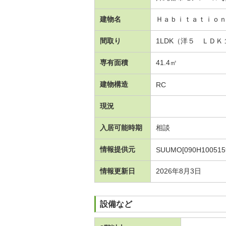
建物名
Ｈａｂｉｔａｔｉｏ
間取り
1LDK（洋５ ＬＤ
専有面積
41.4㎡
建物構造
RC
現況
入居可能時期
相談
情報提供元
SUUMO[090H100515
情報更新日
2026年8月3日
設備など