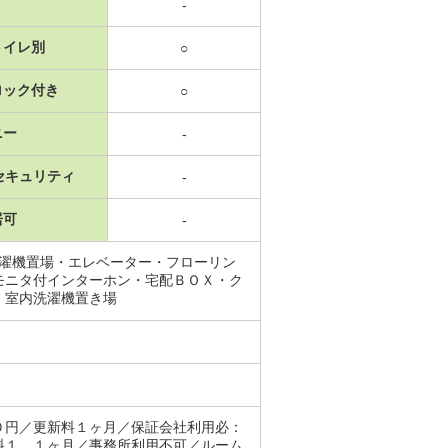
-
トイレ別
○
ロック付き
○
ニー
-
セキュリティ
-
居可
-
洗濯機置場・エレベーター・フローリン
モニタ付インターホン・宅配ＢＯＸ・ク
・室内洗濯機置き場
０円／更新料１ヶ月／保証会社利用必：
料１．１ヶ月／事務所利用不可／ルーム