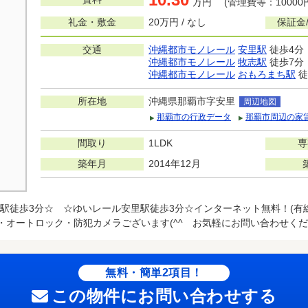
万円 (管理費等：10000
礼金・敷金
20万円 / なし
保証金
交通
沖縄都市モノレール
安里駅
徒歩4分
沖縄都市モノレール
牧志駅
徒歩7分
沖縄都市モノレール
おもろまち駅
徒
所在地
沖縄県那覇市字安里
周辺地図
那覇市の行政データ
那覇市周辺の家
間取り
1LDK
専
築年月
2014年12月
駅徒歩3分☆ ☆ゆいレール安里駅徒歩3分☆インターネット無料！(有
X・オートロック・防犯カメラございます(^^ゞお気軽にお問い合わせくだ
無料・簡単2項目！
この物件にお問い合わせする