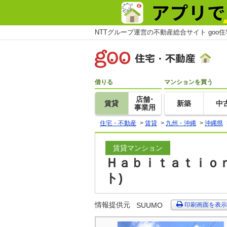
NTTグループ運営の不動産総合サイト goo
借りる
マンションを買う
店舗･
賃貸
新築
中
事業用
住宅・不動産
>
賃貸
>
九州・沖縄
>
沖縄県
賃貸マンション
Ｈａｂｉｔａｔｉｏｎ
ト)
情報提供元
SUUMO
印刷画面を表示