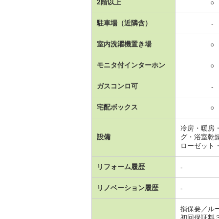
2階以上
○
駐車場（近隣含）
-
室内洗濯機置き場
○
モニタ付インターホン
○
ガスコンロ可
-
宅配ボックス
○
冷房・暖房
設備
グ・浴室乾
ローゼット
リフォーム履歴
-
リノベーション履歴
-
損保要／ル
初回保証料