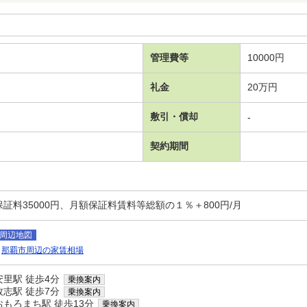
管理費等
10000円
礼金
20万円
敷引・償却
-
契約期間
証料35000円、月額保証料賃料等総額の１％＋800円/月
周辺地図
那覇市周辺の家賃相場
里駅 徒歩4分
乗換案内
志駅 徒歩7分
乗換案内
もろまち駅 徒歩13分
乗換案内