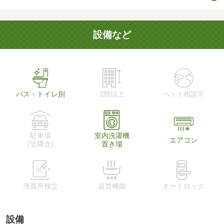
設備など
バス・トイレ別
2階以上
ペット相談可
駐車場
室内洗濯機
エアコン
(近隣含)
置き場
洗面所独立
追焚機能
オートロック
設備