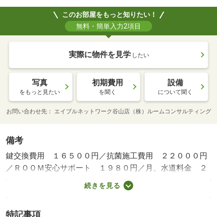
このお部屋をもっと知りたい！
無料・簡単入力2項目
実際に物件を見学
したい
写真
初期費用
設備
をもっと見たい
を聞く
について聞く
お問い合わせ先
エイブルネットワーク谷山店（株）ルームコンサルティング
備考
鍵交換費用 １６５００円／抗菌施工費用 ２２０００円
／ＲＯＯＭ安心サポート １９８０円／月、水道料金 ２
５００円／月／保証会社利用必：５０％／仲介手数料１．
続きを見る
１ヶ月／普通借家０２年／こんな物件が、こんな条件で借
りれないか、、等、、ワガママ大歓迎です！（＾＾）！／
特記事項
バストイレ別／バルコニー／エアコン／フローリング／Ｔ