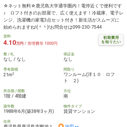
☆ネット無料☆鹿児島大学通学圏内！電停近くで便利です
♪ ロフト付きのお部屋で、広く使えます！冷蔵庫、電子レ
ンジ、洗濯機の家電3点セット付き！新生活がスムーズに
始められますね!(＾＾)!お問合せは099-230-7544
賃料
初期費用
4.10
を知りたい
/ 管理費等 1000円
万円
敷 / 礼
保証金
なし / なし
なし
専有面積
間取り
2
ワンルーム(洋１０ ロフ
21m
ト ２)
所在階 / 階数
方位
1階 / 4階建
南
築年数
物件タイプ
1988年6月(築38年3ヶ月)
賃貸マンション
住所
鹿児島県鹿児島市鴨池１
地図