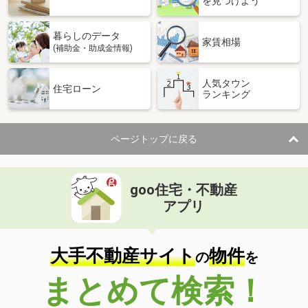
を見つけよう
暮らしのデータ
家賃相場
(補助金・助成金情報)
人気タウン
住宅ローン
ランキング
ページトップに戻る
goo住宅・不動産
アプリ
大手不動産サイト
物件
の
を
まとめて検索！