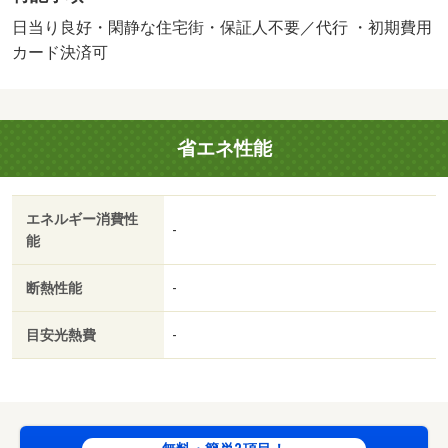
Ｖインターホン／室内洗濯置／陽当り良好／南向き／エレ
日当り良好・閑静な住宅街・保証人不要／代行 ・初期費用
ベーター／押入／即入居可／閑静な住宅地／ＩＨクッキン
カード決済可
グヒーター／ロフト／保証人不要／全居室フローリング／
洗濯機／ネット使用料不要／全室南向き／平坦地／家電付
／駅徒歩５分以内／当社管理物件／プロパンガス／敷金・
省エネ性能
礼金不要／ＩＴ重説 対応物件／初期費用カード決済可／
タイヨー騎射場店（スーパー）まで５９４ｍ／セブンイレ
ブン 鹿児島鴨池１丁目店（コンビニ）まで２２５ｍ／ド
エネルギー消費性
ラッグイレブン 騎射場店（ドラッグストア）まで５０４
-
能
ｍ／鹿児島鴨池郵便局（郵便局）まで２８５ｍ／隆成会病
院（病院）まで５０５ｍ／南日本銀行鴨池支店（銀行）ま
断熱性能
-
で２００ｍ/賃貸戸数:30戸
目安光熱費
-