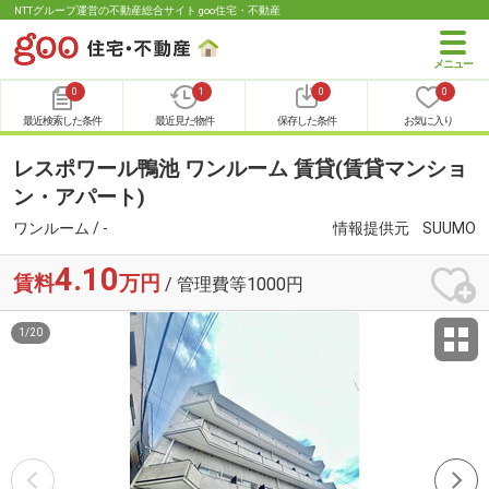
NTTグループ運営の不動産総合サイト goo住宅・不動産
0
1
0
0
最近検索した条件
最近見た物件
保存した条件
お気に入り
レスポワール鴨池 ワンルーム 賃貸(賃貸マンショ
ン・アパート)
ワンルーム / -
情報提供元
SUUMO
4.10
賃料
万円
/ 管理費等1000円
1
/
20