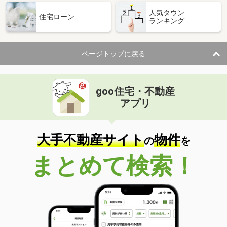
人気タウン
住宅ローン
ランキング
ページトップに戻る
goo住宅・不動産
アプリ
大手不動産サイト
物件
の
を
まとめて検索！