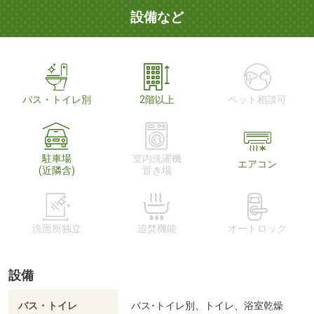
設備など
バス・トイレ別
2階以上
ペット相談可
駐車場
室内洗濯機
エアコン
(近隣含)
置き場
洗面所独立
追焚機能
オートロック
設備
バス・トイレ
バス･トイレ別、トイレ、浴室乾燥