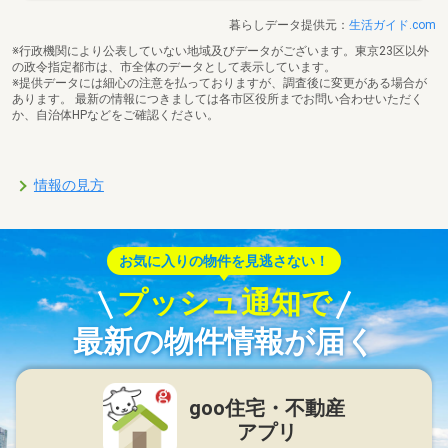
暮らしデータ提供元：
生活ガイド.com
※行政機関により公表していない地域及びデータがございます。東京23区以外
の政令指定都市は、市全体のデータとして表示しています。
※提供データには細心の注意を払っておりますが、調査後に変更がある場合が
あります。 最新の情報につきましては各市区役所までお問い合わせいただく
か、自治体HPなどをご確認ください。
情報の見方
お気に入りの物件を見逃さない！
プッシュ通知で
最新の物件情報が届く
goo住宅・不動産
アプリ