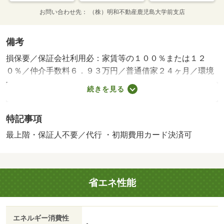
お問い合わせ先
（株）明和不動産鹿児島大学前支店
備考
損保要／保証会社利用必：家賃等の１００％または１２
０％／仲介手数料６．９３万円／普通借家２４ヶ月／環境
維持費：１ヶ月５５０円（税込）、鍵交換費：ご契約時１
続きを見る
６５００円（税込）、退去時清掃費：５２２５０円（税
込）、インターネット利用料：有料、更新手数料：１６５
特記事項
００円（税込）、保証委託料：必要／バストイレ別／エア
コン／ＴＶインターホン／浴室乾燥機／温水洗浄便座／駐
最上階・保証人不要／代行 ・初期費用カード決済可
輪場／保証人不要／プロパンガス／初期費用カード決済可
／ニシムタ吉野店（スーパー）まで５６８ｍ／ファミリー
マート（コンビニ）まで２１７ｍ／南風病院（病院）まで
省エネ性能
７９８５ｍ／鹿児島市立宮小学校（小学校）まで２０５３
ｍ／吉野中学校（中学校）まで２１３６ｍ／鹿児島大学郡
元地区教育学部寺山自然教育研究施設（大学・短大）まで
エネルギー消費性
５９４６ｍ/賃貸戸数:20戸
-