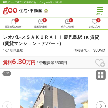
NTTグループ運営の不動産総合サイト goo住宅・不動産
0
1
0
0
最近検索した条件
最近見た物件
保存した条件
お気に入り
レオパレスＳＡＫＵＲＡＩＩ 鹿児島駅 1K 賃貸
(賃貸マンション・アパート)
1K / 鹿児島駅
情報提供元
SUUMO
6.30
賃料
万円
/ 管理費等5500円
1
/
15