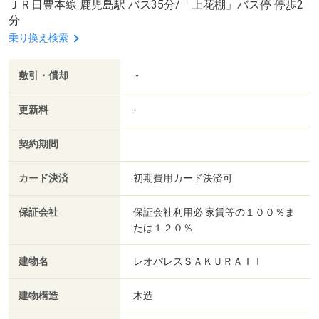
ＪＲ日豊本線 鹿児島駅 バス35分/「上花棚」バス停 停歩2
分
乗り換え検索
敷引・償却
-
更新料
-
契約期間
カード決済
初期費用カード決済可
保証会社
保証会社利用必 家賃等の１００％ま
たは１２０％
建物名
レオパレスＳＡＫＵＲＡＩＩ
建物構造
木造