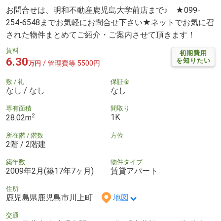
お問合せは、明和不動産鹿児島大学前店まで♪ ★099-
254-6548までお気軽にお問合せ下さい★ネットでお気に召
された物件まとめてご紹介・ご案内させて頂きます！
賃料
初期費用
6.30
を知りたい
/ 管理費等 5500円
万円
敷 / 礼
保証金
なし / なし
なし
専有面積
間取り
2
1K
28.02m
所在階 / 階数
方位
2階 / 2階建
築年数
物件タイプ
2009年2月(築17年7ヶ月)
賃貸アパート
住所
鹿児島県鹿児島市川上町
地図
交通