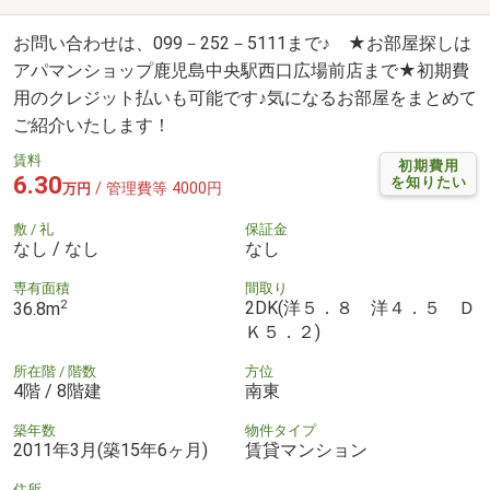
お問い合わせは、099－252－5111まで♪ ★お部屋探しは
アパマンショップ鹿児島中央駅西口広場前店まで★初期費
用のクレジット払いも可能です♪気になるお部屋をまとめて
ご紹介いたします！
賃料
初期費用
6.30
を知りたい
/ 管理費等 4000円
万円
敷 / 礼
保証金
なし / なし
なし
専有面積
間取り
2
2DK(洋５．８ 洋４．５ Ｄ
36.8m
Ｋ５．２)
所在階 / 階数
方位
4階 / 8階建
南東
築年数
物件タイプ
2011年3月(築15年6ヶ月)
賃貸マンション
住所