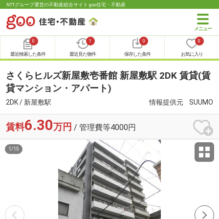
NTTグループ運営の不動産総合サイト goo住宅・不動産
0
1
0
0
最近検索した条件
最近見た物件
保存した条件
お気に入り
さくらヒルズ新屋敷壱番館 新屋敷駅 2DK 賃貸(賃
貸マンション・アパート)
2DK / 新屋敷駅
情報提供元
SUUMO
6.30
賃料
万円
/ 管理費等4000円
1
/
15