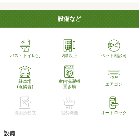
設備など
バス・トイレ別
2階以上
ペット相談可
駐車場
室内洗濯機
エアコン
(近隣含)
置き場
洗面所独立
追焚機能
オートロック
設備