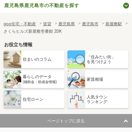
鹿児島県鹿児島市の不動産を探す
goo住宅・不動産
賃貸
鹿児島県
鹿児島市
新屋敷駅
さくらヒルズ新屋敷壱番館 2DK
お役立ち情報
「住みたい街」
住まいのコラム
を見つけよう
暮らしのデータ
家賃相場
(補助金・助成金情報)
人気タウン
住宅ローン
ランキング
ページトップに戻る