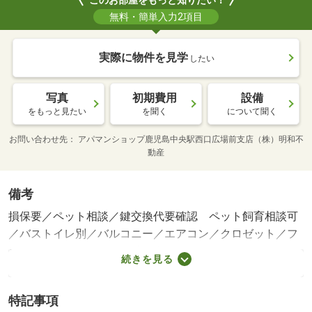
無料・簡単入力2項目
実際に物件を見学
したい
写真
初期費用
設備
をもっと見たい
を聞く
について聞く
お問い合わせ先
アパマンショップ鹿児島中央駅西口広場前支店（株）明和不
動産
備考
損保要／ペット相談／鍵交換代要確認 ペット飼育相談可
／バストイレ別／バルコニー／エアコン／クロゼット／フ
ローリング／シャワー付洗面台／ＴＶインターホン／オー
続きを見る
トロック／室内洗濯置／角住戸／エレベーター／駐輪場／
即入居可／礼金不要／敷金不要／ペット相談／全居室洋室
特記事項
／２沿線利用可／ＣＳ／２駅利用可／駅徒歩１０分以内／