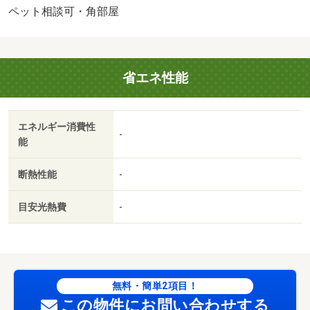
ＢＳ／敷金・礼金不要／鹿児島市立松原小学校（小学校）
ペット相談可・角部屋
まで４６８ｍ／鹿児島市立城南小学校（小学校）まで５４
４ｍ／甲東中学校（中学校）まで６２９ｍ／ローソン（コ
ンビニ）まで５８９ｍ／セブンイレブン（コンビニ）まで
省エネ性能
９１３ｍ／（株）鹿児島銀行／荒田支店（銀行）まで９８
３ｍ
エネルギー消費性
-
能
断熱性能
-
目安光熱費
-
無料・簡単2項目！
この物件にお問い合わせする