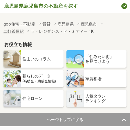
鹿児島県鹿児島市の不動産を探す
goo住宅・不動産
賃貸
鹿児島県
鹿児島市
二軒茶屋駅
ラ・レジダンス・ド・ミディー 1K
お役立ち情報
「住みたい街」
住まいのコラム
を見つけよう
暮らしのデータ
家賃相場
(補助金・助成金情報)
人気タウン
住宅ローン
ランキング
ページトップに戻る