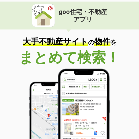
goo住宅・不動産
アプリ
大手不動産サイト
物件
の
を
まとめて検索！