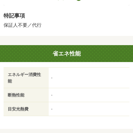
（最低保証料２８０００円）・月額保証料８６４円・更新
料１年毎１００００円／原状回復費：実費精算 保証会
特記事項
社：アプラス（ＺＣＨプラン）／エアコン／クロゼット／
フローリング／オートロック／シューズボックス／システ
保証人不要／代行
ムキッチン／エレベーター／２口コンロ／駐輪場／光ファ
イバー／礼金不要／敷金不要／保証人不要／ネット使用料
不要／コインランドリー／２駅利用可／駅徒歩５分以内／
省エネ性能
駅徒歩１０分以内／敷地内ごみ置き場／平面駐車場／都市
ガス／ＢＳ／高速ネット対応／敷金・礼金不要／保証会社
利用可／宇宿１丁目電停（その他）まで２５３ｍ／（株）
エネルギー消費性
鹿児島銀行／かぎんローンセンター鹿児島南（銀行）まで
-
能
２７４ｍ／二軒茶屋電停（その他）まで３０９ｍ／サンキ
ュー新栄店（スーパー）まで４０１ｍ／ファミリーマート
断熱性能
-
（コンビニ）まで４００ｍ／（株）タイヨー／タイヨー宇
宿店（スーパー）まで５３４ｍ/賃貸戸数:108戸
目安光熱費
-