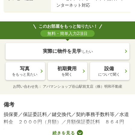
ンターネット対応
このお部屋をもっと知りたい！
無料・簡単入力2項目
実際に物件を見学
したい
写真
初期費用
設備
をもっと見たい
を聞く
について聞く
お問い合わせ先
アパマンショップ谷山駅前支店（株）明和不動産
備考
損保要／保証委託料／鍵交換代／契約事務手数料等／水道
料金 ２０００円（月額）／月額保証委託料 ８６４円
（月額）／保証会社利用必：■初回保証料賃料総額７０％
続きを見る