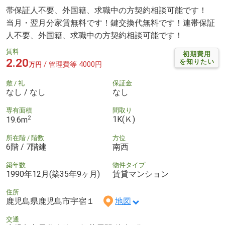
帯保証人不要、外国籍、求職中の方契約相談可能です！
当月・翌月分家賃無料です！鍵交換代無料です！連帯保証
人不要、外国籍、求職中の方契約相談可能です！
賃料
初期費用
2.20
を知りたい
/ 管理費等 4000円
万円
敷 / 礼
保証金
なし / なし
なし
専有面積
間取り
2
1K(Ｋ)
19.6m
所在階 / 階数
方位
6階 / 7階建
南西
築年数
物件タイプ
1990年12月(築35年9ヶ月)
賃貸マンション
住所
鹿児島県鹿児島市宇宿１
地図
交通