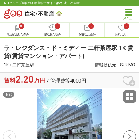
NTTグループ運営の不動産総合サイト goo住宅・不動産
0
1
0
0
最近検索した条件
最近見た物件
保存した条件
お気に入り
ラ・レジダンス・ド・ミディー 二軒茶屋駅 1K 賃
貸(賃貸マンション・アパート)
1K / 二軒茶屋駅
情報提供元
SUUMO
2.20
賃料
万円
/ 管理費等4000円
1
/
20