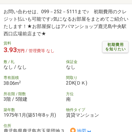
お問い合わせは、099－252－5111まで♪ 初期費用のクレ
ジット払いも可能です♪気になるお部屋をまとめてご紹介い
たします！★お部屋探しはアパマンショップ鹿児島中央駅
西口広場前店まで★
賃料
初期費用
3.93
を知りたい
/ 管理費等 なし
万円
敷 / 礼
保証金
なし / なし
なし
専有面積
間取り
2
2DK(ＤＫ)
38.06m
所在階 / 階数
方位
3階 / 5階建
南
築年数
物件タイプ
1975年1月(築51年8ヶ月)
賃貸マンション
住所
鹿児島県鹿児島市玉里団地３
地図