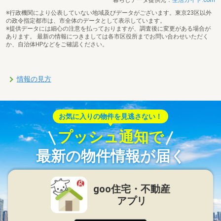
暮らしデータ提供元：
生活ガイド.com
※行政機関により公表していない地域及びデータがございます。東京23区以外
の政令指定都市は、市全体のデータとして表示しています。
※提供データには細心の注意を払っておりますが、調査後に変更がある場合が
あります。 最新の情報につきましては各市区役所までお問い合わせいただく
か、自治体HPなどをご確認ください。
情報の見方
お気に入りの物件を見逃さない！
プッシュ通知で
最新の物件情報が届く
goo住宅・不動産
アプリ