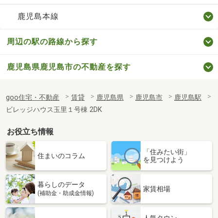
鹿児島本線
周辺の駅の路線から探す
鹿児島県鹿児島市の不動産を探す
goo住宅・不動産
賃貸
鹿児島県
鹿児島市
鹿児島駅
ビレッジハウス玉里１号棟 2DK
お役立ち情報
「住みたい街」
住まいのコラム
を見つけよう
暮らしのデータ
家賃相場
(補助金・助成金情報)
人気タウン