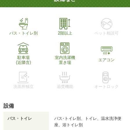
バス・トイレ別
2階以上
ペット相談可
駐車場
室内洗濯機
エアコン
(近隣含)
置き場
洗面所独立
追焚機能
オートロック
設備
バス・トイレ
バス･トイレ別、トイレ、温水洗浄便
座、浴トイレ別