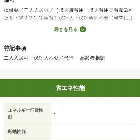
備考
損保要／二人入居可／［退去時費用 退去費用実費精算※
故意・過失等別途実費］保証人・保証会社不要（審査によ
って連帯保証人が必要の場合あり） 短期解約違約金あ
続きを見る
り。１年未満の解約で賃料３ヶ月分。２年未満の解約で賃
料２ヶ月分。 鍵交換代は貸主負担。／バストイレ別／バ
特記事項
ルコニー／エアコン／室内洗濯置／温水洗浄便座／即入居
可／礼金不要／敷金不要／保証人不要／都市ガス／敷金・
二人入居可・保証人不要／代行 ・高齢者相談
礼金不要／高齢者歓迎／鹿児島市立鹿児島女子高等学校
（高校・高専）まで１８７１ｍ／鹿児島県立鹿児島工業高
校（高校・高専）まで２１４６ｍ／鹿児島大平田郵便局
省エネ性能
（郵便局）まで３３２３ｍ／今給黎総合病院（病院）まで
２９２４ｍ／（株）タイヨー／タイヨー吉野店（スーパ
ー）まで３７２９ｍ／ローソン（コンビニ）まで２９７３
エネルギー消費性
ｍ/賃貸戸数:40戸
-
能
断熱性能
-