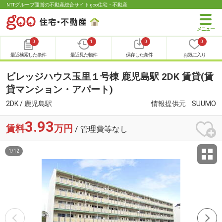
NTTグループ運営の不動産総合サイト goo住宅・不動産
0
1
0
0
最近検索した条件
最近見た物件
保存した条件
お気に入り
ビレッジハウス玉里１号棟 鹿児島駅 2DK 賃貸(賃
貸マンション・アパート)
2DK / 鹿児島駅
情報提供元
SUUMO
3.93
賃料
万円
/ 管理費等なし
1
/
12