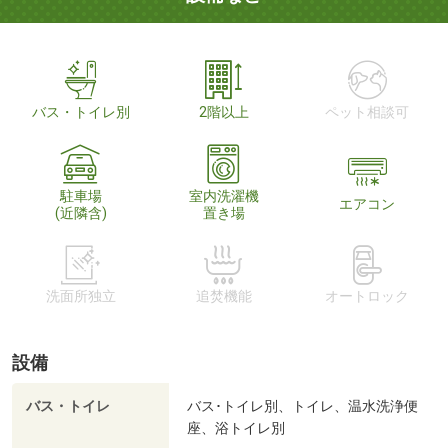
バス・トイレ別
2階以上
ペット相談可
駐車場
室内洗濯機
エアコン
(近隣含)
置き場
洗面所独立
追焚機能
オートロック
設備
バス・トイレ
バス･トイレ別、トイレ、温水洗浄便
座、浴トイレ別