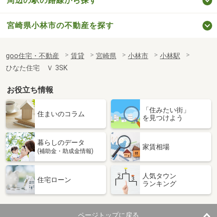
周辺の駅の路線から探す
宮崎県小林市の不動産を探す
goo住宅・不動産
賃貸
宮崎県
小林市
小林駅
ひなた住宅 Ｖ 3SK
お役立ち情報
「住みたい街」
住まいのコラム
を見つけよう
暮らしのデータ
家賃相場
(補助金・助成金情報)
人気タウン
住宅ローン
ランキング
ページトップに戻る