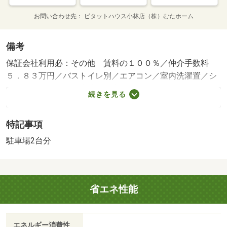
お問い合わせ先
ピタットハウス小林店（株）むたホーム
備考
保証会社利用必：その他 賃料の１００％／仲介手数料
５．８３万円／バストイレ別／エアコン／室内洗濯置／シ
ューズボックス／温水洗浄便座／洗面化粧台／照明付／全
続きを見る
居室洋室／駐車５台以上／駐車４台可／ウォークインクロ
ゼット２／小林市立小林小学校（小学校）まで１２０７ｍ
特記事項
／小林市立小林中学校（中学校）まで２４２７ｍ／まがた
保育園（幼稚園・保育園）まで４１３ｍ／宮崎県立小林高
駐車場2台分
校（高校・高専）まで１３１６ｍ／小林市役所（役所）ま
で１４２２ｍ／真方簡易郵便局（郵便局）まで４１２ｍ
省エネ性能
エネルギー消費性