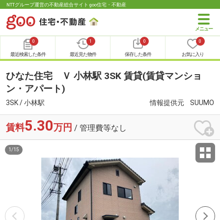
NTTグループ運営の不動産総合サイト goo住宅・不動産
0
1
0
0
最近検索した条件
最近見た物件
保存した条件
お気に入り
ひなた住宅 Ｖ 小林駅 3SK 賃貸(賃貸マンショ
ン・アパート)
3SK / 小林駅
情報提供元
SUUMO
5.30
賃料
万円
/ 管理費等なし
1
/
15