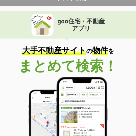
goo住宅・不動産
アプリ
大手不動産サイト
物件
の
を
まとめて検索！