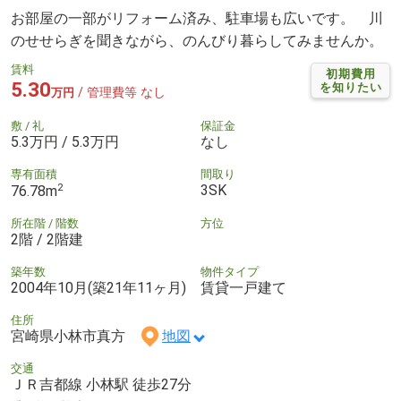
お部屋の一部がリフォーム済み、駐車場も広いです。 川
のせせらぎを聞きながら、のんびり暮らしてみませんか。
賃料
初期費用
5.30
を知りたい
/ 管理費等 なし
万円
敷 / 礼
保証金
5.3万円 / 5.3万円
なし
専有面積
間取り
2
3SK
76.78m
所在階 / 階数
方位
2階 / 2階建
築年数
物件タイプ
2004年10月(築21年11ヶ月)
賃貸一戸建て
住所
宮崎県小林市真方
地図
交通
ＪＲ吉都線 小林駅 徒歩27分