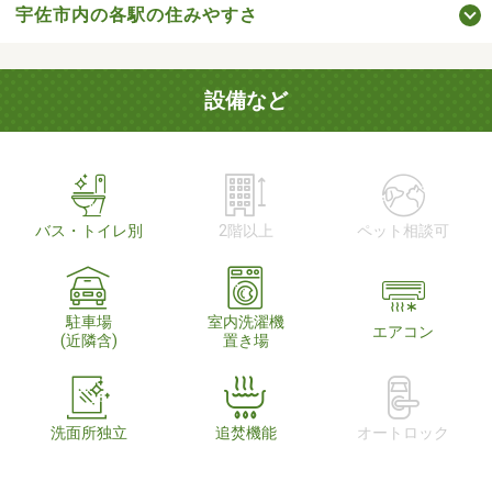
宇佐市内の各駅の住みやすさ
設備など
バス・トイレ別
2階以上
ペット相談可
駐車場
室内洗濯機
エアコン
(近隣含)
置き場
洗面所独立
追焚機能
オートロック