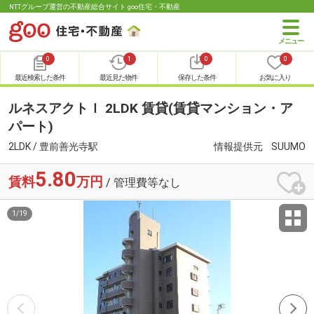
NTTグループ運営の不動産総合サイト goo住宅・不動産
0
1
0
0
最近検索した条件
最近見た物件
保存した条件
お気に入り
ルネスアクトＩ 2LDK 賃貸(賃貸マンション・ア
パート)
2LDK / 豊前善光寺駅
情報提供元
SUUMO
5.80
賃料
万円
/ 管理費等なし
1
/
19