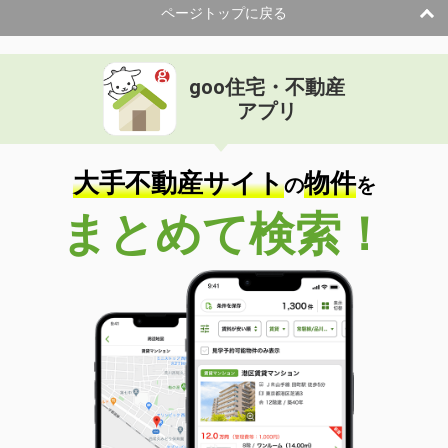
ページトップに戻る
goo住宅・不動産
アプリ
大手不動産サイト
物件
の
を
まとめて検索！