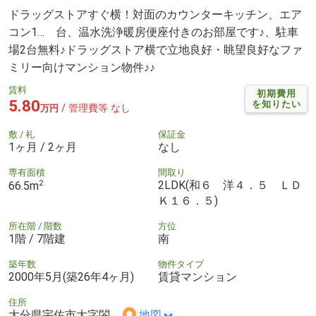
ドラッグストアすぐ横！対面のカウンターキッチン、エア
コン1… 台、温水洗浄暖房便座付きのお部屋です♪、駐車
場2台無料♪ドラッグストア横で立地良好・眺望良好なファ
ミリー向けマンション物件♪♪
賃料
初期費用
5.80
を知りたい
/ 管理費等 なし
万円
敷 / 礼
保証金
1ヶ月 / 2ヶ月
なし
専有面積
間取り
2
2LDK(和６ 洋４．５ ＬＤ
66.5m
Ｋ１６．５)
所在階 / 階数
方位
1階 / 7階建
南
築年数
物件タイプ
2000年5月(築26年4ヶ月)
賃貸マンション
住所
大分県宇佐市大字閤
地図