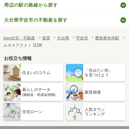
周辺の駅の路線から探す
大分県宇佐市の不動産を探す
goo住宅・不動産
賃貸
大分県
宇佐市
豊前善光寺駅
ルネスアクトＩ 2LDK
お役立ち情報
「住みたい街」
住まいのコラム
を見つけよう
暮らしのデータ
家賃相場
(補助金・助成金情報)
人気タウン
住宅ローン
ランキング