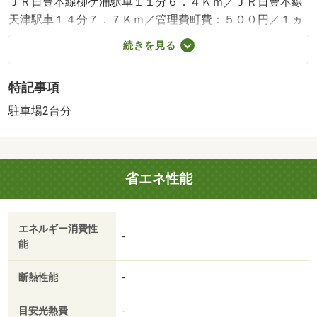
ＪＲ日豊本線柳ケ浦駅車１１分６．４Ｋｍ／ＪＲ日豊本線
天津駅車１４分７．７Ｋｍ／管理費町費：５００円／１ヵ
月、くらしーど２４Ｍ：１１００円／１ヵ月、ネット使用
続きを見る
時：２５００円／１ヵ月／保証会社利用必：月額賃料６
０％／入居時、以降は月額賃料の１．５％／毎月（入居期
特記事項
間中）、保証委託継続料：５０００円／年／間取・設備等
が現状と異なる場合は現状有姿。仲介手数料負担借主１０
駐車場2台分
０％／バストイレ別／バルコニー／エアコン／クロゼット
／フローリング／シャワー付洗面台／ＴＶインターホン／
室内洗濯置／システムキッチン／南向き／追焚機能浴室／
省エネ性能
温水洗浄便座／エレベーター／洗面所独立／駐輪場／対面
式キッチン／防犯カメラ／ＩＨクッキングヒーター／駐車
２台可／バイク置場／ＬＤＫ１５畳以上／床下収納／保証
エネルギー消費性
金不要／３駅以上利用可／敷地内ごみ置き場／当社管理物
-
能
件／和室／プロパンガス／年内入居可／ディスカウントド
ラッグコスモス四日市店（その他）まで６０ｍ／セブンイ
断熱性能
-
レブン宇佐閤店（その他）まで３５０ｍ／ホームプラザナ
フコ宇佐店（その他）まで５００ｍ／宇佐市立駅川中学校
目安光熱費
-