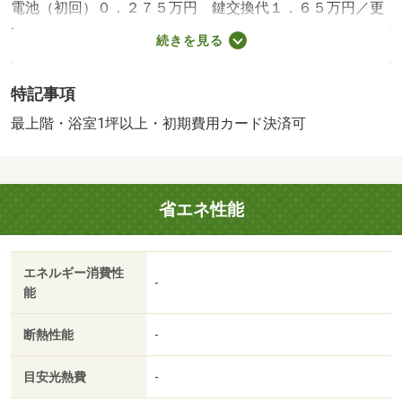
電池（初回）０．２７５万円 鍵交換代１．６５万円／更
新料 新賃料１．００ヶ月分 室内清掃費用 ７１５００
続きを見る
円 町内会 月額３００円／保証会社利用必：機関保証加
入必須。初回保証料３５０００円、月額保証料賃料等総額
特記事項
の１％＋８００円／月（商品あり）／仲介手数料１．１０
０ヶ月／普通借家０２年０ヶ月／バストイレ別／バルコニ
最上階・浴室1坪以上・初期費用カード決済可
ー／エアコン／ガスコンロ対応／クロゼット／フローリン
グ／シャワー付洗面台／ＴＶインターホン／室内洗濯置／
追焚機能浴室／温水洗浄便座／洗面化粧台／最上階／敷金
省エネ性能
不要／対面式キッチン／ウォークインクロゼット／カード
キー／全居室フローリング／ネット専用回線／ネット使用
料不要／複層ガラス／浴室１坪以上／平面駐車場／プロパ
エネルギー消費性
ンガス／室内物干機／ＢＳ／ＩＴ重説 対応物件／初期費
-
能
用カード決済可／ダイレックス 中津中殿店（その他）ま
で１４４６ｍ／中津（大分県）（その他）まで１５９４ｍ
断熱性能
-
／ＳＴＡＲＢＵＣＫＳ ＣＯＦＦＥＥ（スターバックスコ
ーヒー）（飲食店）まで１８７４ｍ
目安光熱費
-