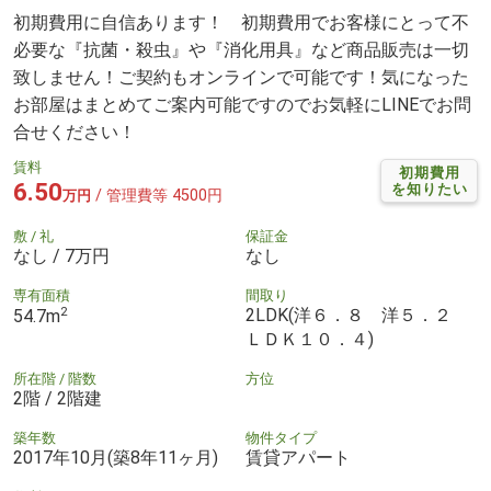
初期費用に自信あります！ 初期費用でお客様にとって不
必要な『抗菌・殺虫』や『消化用具』など商品販売は一切
致しません！ご契約もオンラインで可能です！気になった
お部屋はまとめてご案内可能ですのでお気軽にLINEでお問
合せください！
賃料
初期費用
6.50
を知りたい
/ 管理費等 4500円
万円
敷 / 礼
保証金
なし / 7万円
なし
専有面積
間取り
2
2LDK(洋６．８ 洋５．２
54.7m
ＬＤＫ１０．４)
所在階 / 階数
方位
2階 / 2階建
築年数
物件タイプ
2017年10月(築8年11ヶ月)
賃貸アパート