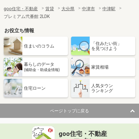
goo住宅・不動産
賃貸
大分県
中津市
中津駅
プレミアム弐番館 2LDK
お役立ち情報
「住みたい街」
住まいのコラム
を見つけよう
暮らしのデータ
家賃相場
(補助金・助成金情報)
人気タウン
住宅ローン
ランキング
ページトップに戻る
goo住宅・不動産