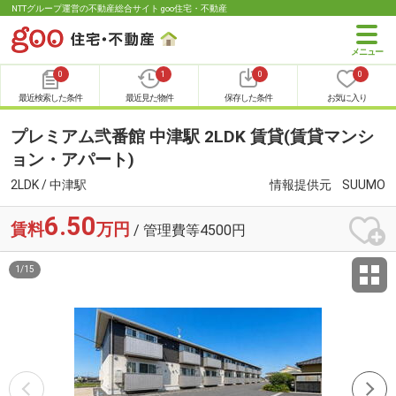
NTTグループ運営の不動産総合サイト goo住宅・不動産
0
1
0
0
最近検索した条件
最近見た物件
保存した条件
お気に入り
プレミアム弐番館 中津駅 2LDK 賃貸(賃貸マンシ
ョン・アパート)
2LDK / 中津駅
情報提供元
SUUMO
6.50
賃料
万円
/ 管理費等4500円
1
/
15