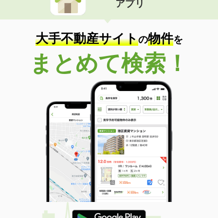
アプリ
大手不動産サイト
物件
の
を
まとめて検索！