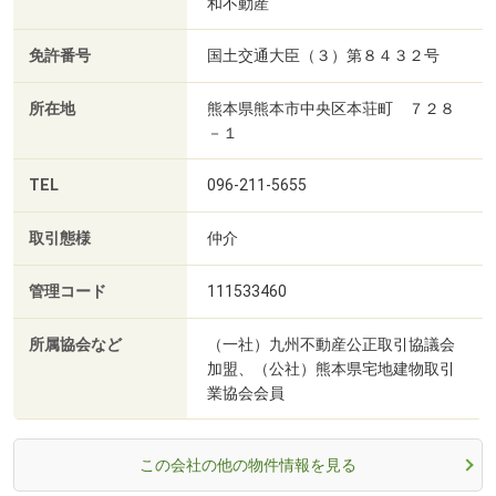
和不動産
免許番号
国土交通大臣（３）第８４３２号
所在地
熊本県熊本市中央区本荘町 ７２８
－１
TEL
096-211-5655
取引態様
仲介
管理コード
111533460
所属協会など
（一社）九州不動産公正取引協議会
加盟、（公社）熊本県宅地建物取引
業協会会員
この会社の他の物件情報を見る