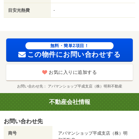
未使用／築５年以内／セキュリティ会社加入済／都市ガス
目安光熱費
-
／ＢＳ／礼金２ヶ月／保証会社利用可／菊陽町役場（役
所）まで７５５ｍ／菊陽中学校（中学校）まで８７６ｍ／
菊陽久保田郵便局（郵便局）まで６９６ｍ／原水駅（その
他）まで１００９ｍ／菊陽原水郵便局（郵便局）まで１１
９９ｍ／ローソン（コンビニ）まで１４９９ｍ/賃貸戸
無料・簡単2項目！
数:15戸
この物件にお問い合わせする
お気に入りに追加する
お問い合わせ先
アパマンショップ平成支店（株）明和不動産
不動産会社情報
お問い合わせ先
商号
アパマンショップ平成支店（株）明