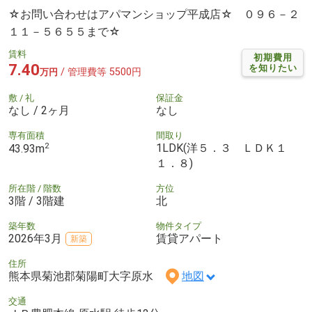
☆お問い合わせはアパマンショップ平成店☆ ０９６－２
１１－５６５５まで☆
賃料
初期費用
7.40
を知りたい
/ 管理費等 5500円
万円
敷 / 礼
保証金
なし / 2ヶ月
なし
専有面積
間取り
2
1LDK(洋５．３ ＬＤＫ１
43.93m
１．８)
所在階 / 階数
方位
3階 / 3階建
北
築年数
物件タイプ
2026年3月
賃貸アパート
新築
住所
熊本県菊池郡菊陽町大字原水
地図
交通