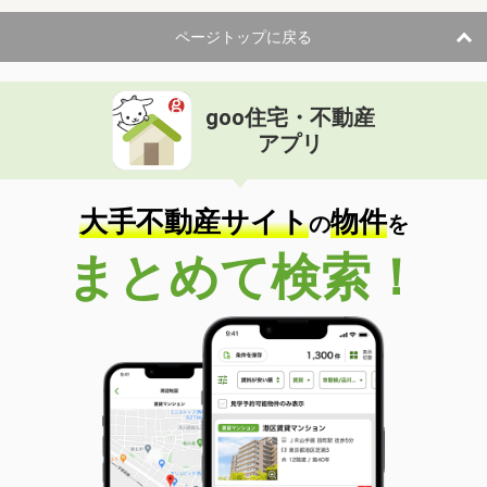
ページトップに戻る
goo住宅・不動産
アプリ
大手不動産サイト
物件
の
を
まとめて検索！