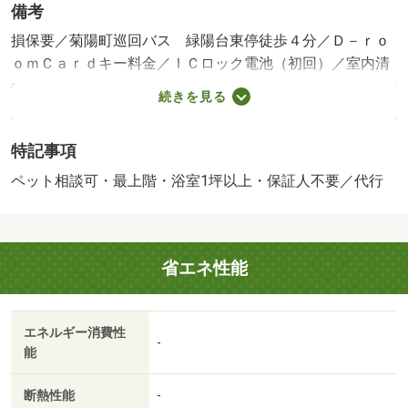
備考
損保要／菊陽町巡回バス 緑陽台東停徒歩４分／Ｄ－ｒｏ
ｏｍＣａｒｄキー料金／ＩＣロック電池（初回）／室内清
掃費用等／保証会社利用必：機関保証加入必須。 機関保
続きを見る
証料は月額賃料等総額の３．４％＋８００円／月（その他
商品あり）／ペット相談／［退去時費用 退去費用実費精
特記事項
算※故意・過失等別途実費］本物件はＺＥＨ‐Ｍ物件です。
詳細はＺＥＨ‐Ｍ情報をご確認ください。※本建物はＢＥＬ
ペット相談可・最上階・浴室1坪以上・保証人不要／代行
Ｓ認証を取得しています。ルームクリーニング料金にエア
コンクリーニング費用を含みます。 保証会社：イント
ラスト／バストイレ別／バルコニー／エアコン／フローリ
省エネ性能
ング／シャワー付洗面台／ＴＶインターホン／浴室乾燥機
／オートロック／室内洗濯置／シューズボックス／システ
ムキッチン／追焚機能浴室／温水洗浄便座／駐輪場／宅配
エネルギー消費性
ボックス／即入居可／最上階／敷金不要／対面式キッチン
-
能
／防犯カメラ／ペット相談／ＩＨクッキングヒーター／照
明付／ウォークインクロゼット／保証人不要／ネット使用
断熱性能
-
料不要／築２年以内／築３年以内／浴室１坪以上／トイレ