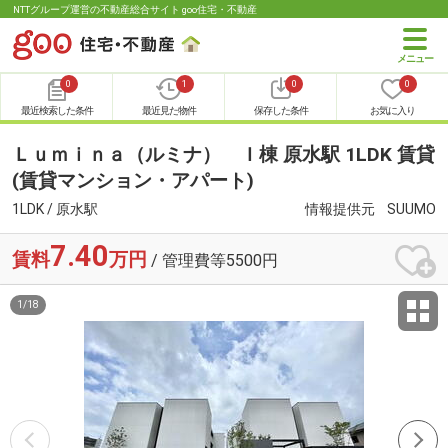
NTTグループ運営の不動産総合サイト goo住宅・不動産
0
1
0
0
最近検索した条件
最近見た物件
保存した条件
お気に入り
Ｌｕｍｉｎａ（ルミナ） Ｉ棟 原水駅 1LDK 賃貸
(賃貸マンション・アパート)
1LDK / 原水駅
情報提供元
SUUMO
7.40
賃料
万円
/ 管理費等5500円
1
/
18