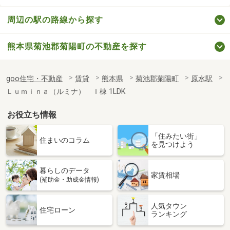
周辺の駅の路線から探す
熊本県菊池郡菊陽町の不動産を探す
goo住宅・不動産
賃貸
熊本県
菊池郡菊陽町
原水駅
Ｌｕｍｉｎａ（ルミナ） Ｉ棟 1LDK
お役立ち情報
「住みたい街」
住まいのコラム
を見つけよう
暮らしのデータ
家賃相場
(補助金・助成金情報)
人気タウン
住宅ローン
ランキング