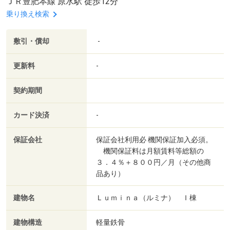
ＪＲ豊肥本線 原水駅 徒歩12分
乗り換え検索
敷引・償却
-
更新料
-
契約期間
カード決済
-
保証会社
保証会社利用必 機関保証加入必須。
機関保証料は月額賃料等総額の
３．４％＋８００円／月（その他商
品あり）
建物名
Ｌｕｍｉｎａ（ルミナ） Ｉ棟
建物構造
軽量鉄骨