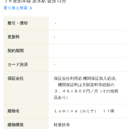
ＪＲ豊肥本線 原水駅 徒歩12分
乗り換え検索
敷引・償却
-
更新料
-
契約期間
カード決済
-
保証会社
保証会社利用必 機関保証加入必須。
機関保証料は月額賃料等総額の
３．４％＋８００円／月（その他商
品あり）
建物名
Ｌｕｍｉｎａ（ルミナ） ＩＩ棟
建物構造
軽量鉄骨