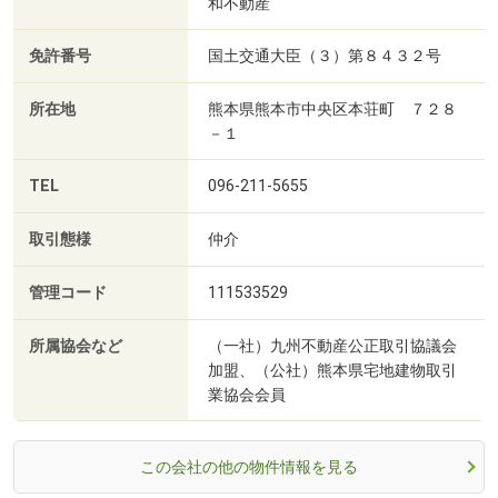
和不動産
免許番号
国土交通大臣（３）第８４３２号
所在地
熊本県熊本市中央区本荘町 ７２８
－１
TEL
096-211-5655
取引態様
仲介
管理コード
111533529
所属協会など
（一社）九州不動産公正取引協議会
加盟、（公社）熊本県宅地建物取引
業協会会員
この会社の他の物件情報を見る