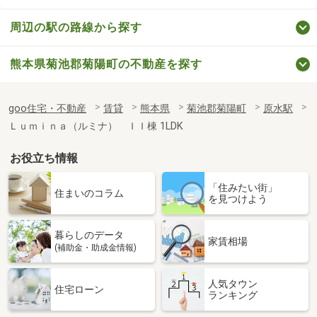
周辺の駅の路線から探す
熊本県菊池郡菊陽町の不動産を探す
goo住宅・不動産
賃貸
熊本県
菊池郡菊陽町
原水駅
Ｌｕｍｉｎａ（ルミナ） ＩＩ棟 1LDK
お役立ち情報
「住みたい街」
住まいのコラム
を見つけよう
暮らしのデータ
家賃相場
(補助金・助成金情報)
人気タウン
住宅ローン
ランキング