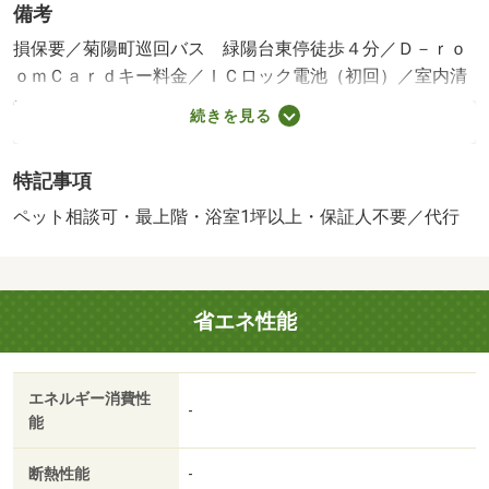
備考
損保要／菊陽町巡回バス 緑陽台東停徒歩４分／Ｄ－ｒｏ
ｏｍＣａｒｄキー料金／ＩＣロック電池（初回）／室内清
掃費用等／保証会社利用必：機関保証加入必須。 機関保
続きを見る
証料は月額賃料等総額の３．４％＋８００円／月（その他
商品あり）／ペット相談／［退去時費用 退去費用実費精
特記事項
算※故意・過失等別途実費］本物件はＺＥＨ‐Ｍ物件です。
詳細はＺＥＨ‐Ｍ情報をご確認ください。※本建物はＢＥＬ
ペット相談可・最上階・浴室1坪以上・保証人不要／代行
Ｓ認証を取得しています。ルームクリーニング料金にエア
コンクリーニング費用を含みます。 保証会社：イント
ラスト／バストイレ別／バルコニー／エアコン／フローリ
省エネ性能
ング／シャワー付洗面台／ＴＶインターホン／浴室乾燥機
／オートロック／室内洗濯置／シューズボックス／システ
ムキッチン／追焚機能浴室／温水洗浄便座／駐輪場／宅配
エネルギー消費性
ボックス／即入居可／最上階／敷金不要／対面式キッチン
-
能
／防犯カメラ／ペット相談／ＩＨクッキングヒーター／照
明付／ウォークインクロゼット／保証人不要／ネット使用
断熱性能
-
料不要／築２年以内／築３年以内／浴室１坪以上／トイレ