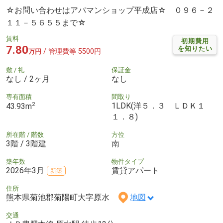
☆お問い合わせはアパマンショップ平成店☆ ０９６－２
１１－５６５５まで☆
賃料
初期費用
7.80
を知りたい
/ 管理費等 5500円
万円
敷 / 礼
保証金
なし / 2ヶ月
なし
専有面積
間取り
2
1LDK(洋５．３ ＬＤＫ１
43.93m
１．８)
所在階 / 階数
方位
3階 / 3階建
南
築年数
物件タイプ
2026年3月
賃貸アパート
新築
住所
熊本県菊池郡菊陽町大字原水
地図
交通