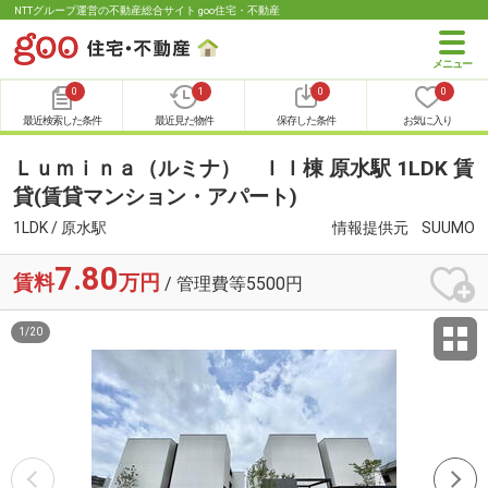
NTTグループ運営の不動産総合サイト goo住宅・不動産
0
1
0
0
最近検索した条件
最近見た物件
保存した条件
お気に入り
Ｌｕｍｉｎａ（ルミナ） ＩＩ棟 原水駅 1LDK 賃
貸(賃貸マンション・アパート)
1LDK / 原水駅
情報提供元
SUUMO
7.80
賃料
万円
/ 管理費等5500円
1
/
20