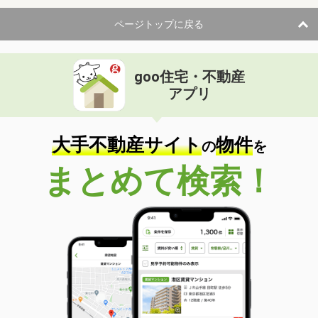
ページトップに戻る
goo住宅・不動産
アプリ
大手不動産サイト
物件
の
を
まとめて検索！