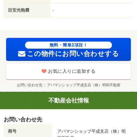
未使用／築５年以内／セキュリティ会社加入済／都市ガス
目安光熱費
-
／ＢＳ／礼金２ヶ月／保証会社利用可／菊陽町役場（役
所）まで７５５ｍ／菊陽中学校（中学校）まで８７６ｍ／
菊陽久保田郵便局（郵便局）まで６９６ｍ／原水駅（その
他）まで１００９ｍ／菊陽原水郵便局（郵便局）まで１１
９９ｍ／ローソン（コンビニ）まで１４９９ｍ/賃貸戸
無料・簡単2項目！
数:15戸
この物件にお問い合わせする
お気に入りに追加する
お問い合わせ先
アパマンショップ平成支店（株）明和不動産
不動産会社情報
お問い合わせ先
商号
アパマンショップ平成支店（株）明