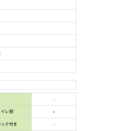
日
-
トイレ別
○
ロック付き
-