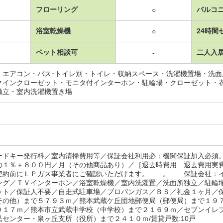
フローリング
バルコ
○
浴室乾燥機
24時間
○
ペット相談可
二人入
-
・エアコン・バス･トイレ別・トイレ・収納スペース・洗濯機置場・洗
クインクローゼット・モニタ付インターホン・駐輪場・クローゼット・
独立・室内洗濯機置き場
ードキー発行料／室内清掃費用等／保証会社利用必：機関保証加入必須
の１％＋８００円／月（その他商品あり）／［退去時費用 退去費用実
契約前にＬＰガス事業者にご確認いただけます。 。 保証会社：イ
ング／ＴＶインターホン／浴室乾燥機／室内洗濯置／洗面所独立／駐輪
ット／保証人不要／自走式駐車場／プロパンガス／ＢＳ／礼金１ヶ月／
その他）まで５７９３ｍ／熊本武蔵ケ丘団地郵便局（郵便局）まで１９
９１７ｍ／熊本市立武蔵中学校（中学校）まで２１６９ｍ／セブンイレ
民センター・泉ヶ丘支所（役所）まで２４１０ｍ/賃貸戸数:10戸