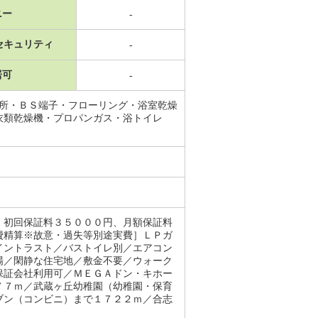
ニー
-
セキュリティ
-
居可
-
面所・ＢＳ端子・フローリング・浴室乾燥
衣類乾燥機・プロパンガス・浴トイレ
。初回保証料３５０００円、月額保証料
費精算※故意・過失等別途実費］ＬＰガ
ントラスト／バストイレ別／エアコン
場／閑静な住宅地／敷金不要／ウォーク
保証会社利用可／ＭＥＧＡドン・キホー
７７ｍ／武蔵ヶ丘幼稚園（幼稚園・保育
ブン（コンビニ）まで１７２２ｍ／合志