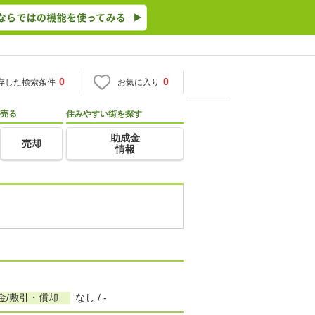
0
0
存した検索条件
お気に入り
売る
住みやすい街を探す
助成金
売却
情報
金/敷引・償却
なし / -