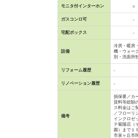
モニタ付インターホン
○
ガスコンロ可
-
宅配ボックス
-
冷房・暖房
設備
機・ウォー
別・洗面所
リフォーム履歴
-
リノベーション履歴
-
損保要／カ
賃料等総額
ス料金はご
／フローリ
備考
インクロゼ
テ菊陽店（
園）まで１
市泉ヶ丘市