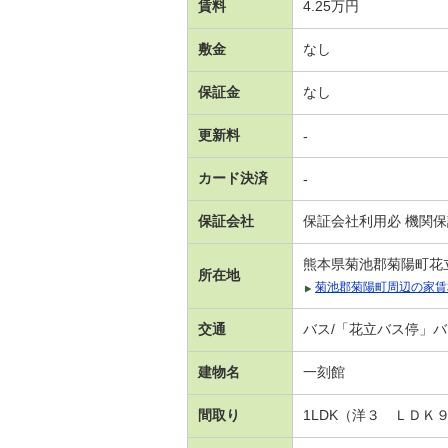
賃料
4.25万円
敷金
なし
保証金
なし
更新料
-
カード決済
-
保証会社
保証会社利用必 機関
熊本県菊池郡菊陽町花
所在地
菊池郡菊陽町周辺の家賃
交通
バス/「花立バス停」バ
建物名
一刻館
間取り
1LDK（洋３ ＬＤＫ