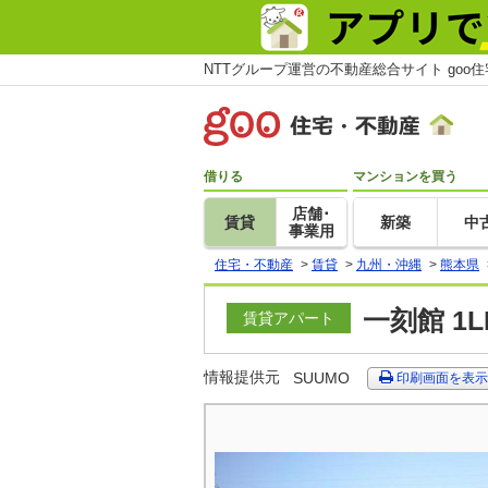
NTTグループ運営の不動産総合サイト goo
借りる
マンションを買う
店舗･
賃貸
新築
中
事業用
住宅・不動産
>
賃貸
>
九州・沖縄
>
熊本県
一刻館 1
賃貸アパート
情報提供元
SUUMO
印刷画面を表示