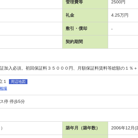
管理費等
2500円
礼金
4.25万円
敷引・償却
-
契約期間
保証加入必須。初回保証料３５０００円、月額保証料賃料等総額の１％
立１
周辺地図
相場
ス停 停歩5分
９）
築年月（築年数）
2006年12月