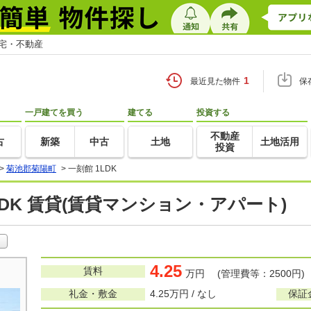
住宅・不動産
1
最近見た物件
保
一戸建てを買う
建てる
投資する
不動産
古
新築
中古
土地
土地活用
投資
>
菊池郡菊陽町
>
一刻館 1LDK
LDK 賃貸(賃貸マンション・アパート)
4.25
賃料
万円 (管理費等：2500円)
礼金・敷金
4.25万円 / なし
保証