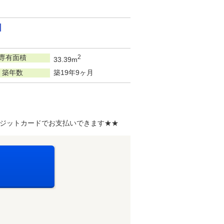
専有面積
2
33.39m
築年数
築19年9ヶ月
ジットカードでお支払いできます★★