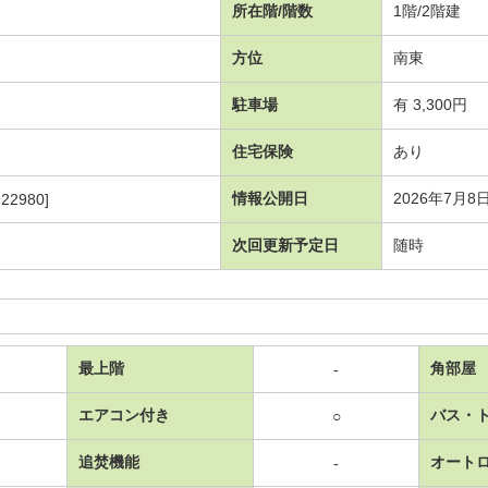
所在階/階数
1階/2階建
方位
南東
駐車場
有 3,300円
住宅保険
あり
情報公開日
2026年7月8
22980]
次回更新予定日
随時
最上階
角部屋
-
エアコン付き
バス・
○
追焚機能
オート
-