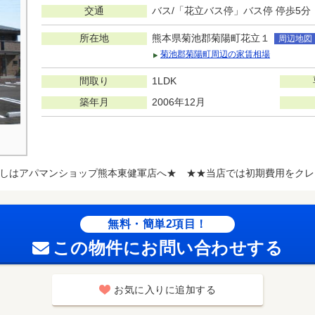
交通
バス/「花立バス停」バス停 停歩5分
所在地
熊本県菊池郡菊陽町花立１
周辺地図
菊池郡菊陽町周辺の家賃相場
間取り
1LDK
築年月
2006年12月
しはアパマンショップ熊本東健軍店へ★ ★★当店では初期費用をクレ
無料・簡単2項目！
この物件にお問い合わせする
お気に入りに追加する