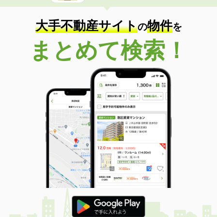
大手不動産サイト
物件
の
を
まとめて検索！