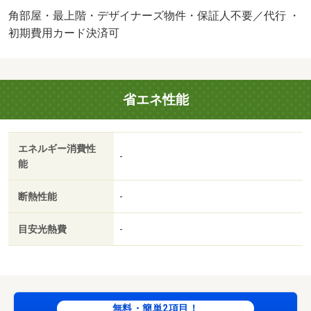
ホン／室内洗濯置／角住戸／温水洗浄便座／洗面所独立／
角部屋・最上階・デザイナーズ物件・保証人不要／代行 ・
押入／ＣＡＴＶ／光ファイバー／礼金不要／最上階／照明
初期費用カード決済可
付／保証人不要／デザイナーズ／ＣＳ／ネット使用料不要
／内装コンクリート／駅徒歩５分以内／駅徒歩１０分以内
／自走式駐車場／ＬＤＫ１２畳以上／プロパンガス／ＢＳ
省エネ性能
／高速ネット対応／保証会社利用可／ＩＴ重説 対応物件
／初期費用カード決済可／三里木駅（その他）まで３７４
ｍ／ダイレックス菊陽店（スーパー）まで６２７ｍ／ファ
エネルギー消費性
ミリーマート（コンビニ）まで７１２ｍ／セブンイレブン
-
能
（コンビニ）まで７９２ｍ／三里木簡易郵便局（郵便局）
まで９９９ｍ／菊陽町立菊陽西小学校（小学校）まで１１
断熱性能
-
２６ｍ/賃貸戸数:8戸
目安光熱費
-
無料・簡単2項目！