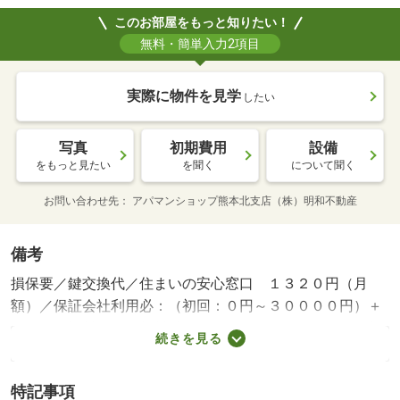
このお部屋をもっと知りたい！
無料・簡単入力2項目
実際に物件を見学
したい
写真
初期費用
設備
をもっと見たい
を聞く
について聞く
お問い合わせ先
アパマンショップ熊本北支店（株）明和不動産
備考
損保要／鍵交換代／住まいの安心窓口 １３２０円（月
額）／保証会社利用必：（初回：０円～３００００円）＋
（月額保証料：月額賃料総額２．２％～２．５％）＋（年
続きを見る
間保証料：０円～１００００円）／屋内駐／保証会社：
【オリコ、あんしん保証、等】／バストイレ別／バルコニ
特記事項
ー／エアコン／クロゼット／フローリング／ＴＶインター