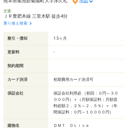
熊本県菊池郡菊陽町大字津久礼
地図
交通
ＪＲ豊肥本線 三里木駅 徒歩4分
乗り換え検索
敷引・償却
1.5ヶ月
更新料
-
契約期間
カード決済
初期費用カード決済可
保証会社
保証会社利用必 （初回：０円～３０
０００円）＋（月額保証料：月額賃
料総額２．２％～２．５％）＋（年
間保証料：０円～１００００円）
建物名
ＤＭＴ ＯＬｉｖｅ