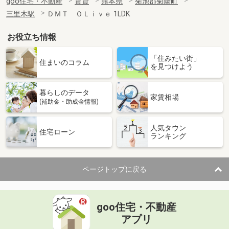
goo住宅・不動産
賃貸
熊本県
菊池郡菊陽町
三里木駅
ＤＭＴ ＯＬｉｖｅ 1LDK
お役立ち情報
「住みたい街」
住まいのコラム
を見つけよう
暮らしのデータ
家賃相場
(補助金・助成金情報)
人気タウン
住宅ローン
ランキング
ページトップに戻る
goo住宅・不動産
アプリ