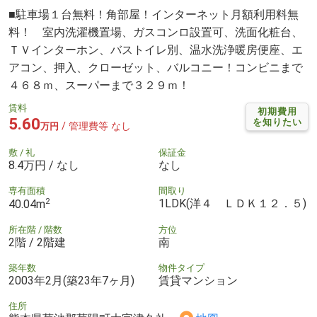
■駐車場１台無料！角部屋！インターネット月額利用料無
料！ 室内洗濯機置場、ガスコンロ設置可、洗面化粧台、
ＴＶインターホン、バストイレ別、温水洗浄暖房便座、エ
アコン、押入、クローゼット、バルコニー！コンビニまで
４６８ｍ、スーパーまで３２９ｍ！
賃料
初期費用
5.60
を知りたい
/ 管理費等 なし
万円
敷 / 礼
保証金
8.4万円 / なし
なし
専有面積
間取り
2
1LDK(洋４ ＬＤＫ１２．５)
40.04m
所在階 / 階数
方位
2階 / 2階建
南
築年数
物件タイプ
2003年2月(築23年7ヶ月)
賃貸マンション
住所