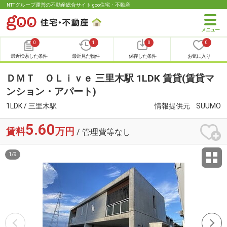
NTTグループ運営の不動産総合サイト goo住宅・不動産
0
1
0
0
最近検索した条件
最近見た物件
保存した条件
お気に入り
ＤＭＴ ＯＬｉｖｅ 三里木駅 1LDK 賃貸(賃貸マ
ンション・アパート)
1LDK / 三里木駅
情報提供元
SUUMO
5.60
賃料
万円
/ 管理費等なし
1
/
9