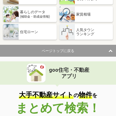
暮らしのデータ
家賃相場
(補助金・助成金情報)
人気タウン
住宅ローン
ランキング
ページトップに戻る
goo住宅・不動産
アプリ
大手不動産サイト
物件
の
を
まとめて検索！