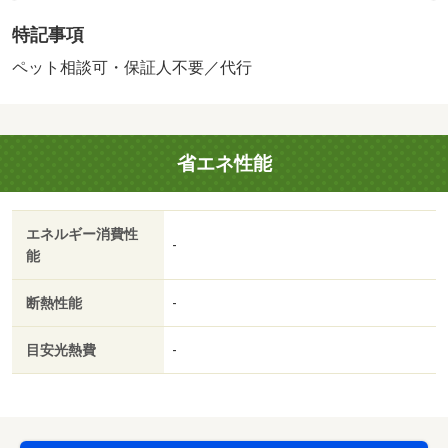
時費用 退去費用実費精算※故意・過失等別途実費］ＬＰ
特記事項
ガス料金はご契約前にＬＰガス事業者にご確認いただけま
す。 ルームクリーニング料金にエアコンクリーニング費
ペット相談可・保証人不要／代行
用を含みます。 保証会社：イントラスト／バストイレ
別／エアコン／ガスコンロ対応／シャワー付洗面台／ＴＶ
インターホン／浴室乾燥機／オートロック／室内洗濯置／
省エネ性能
シューズボックス／システムキッチン／追焚機能浴室／温
水洗浄便座／駐輪場／宅配ボックス／即入居可／敷金不要
／対面式キッチン／ペット相談／ウォークインクロゼット
エネルギー消費性
／保証人不要／ネット使用料不要／バス停徒歩３分以内／
-
能
セキュリティ会社加入済／全居室６畳以上／プロパンガス
／ＢＳ／保証会社利用可／大津町立護川小学校（小学校）
断熱性能
-
まで４８８ｍ／セブン－イレブン熊本大津杉水店（コンビ
ニ）まで９８０ｍ／メガセンタートライアル大津店（スー
目安光熱費
-
パー）まで３３４７ｍ／大津町立中学校大津北中学校（中
学校）まで３７００ｍ／大津支援学校（その他）まで３４
２６ｍ／ファミリーマート大津室店（コンビニ）まで３２
９０ｍ/賃貸戸数:12戸