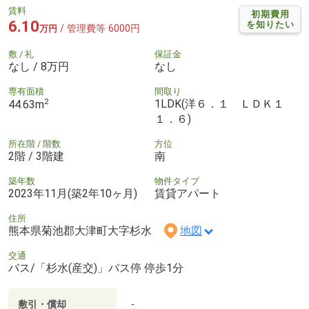
賃料
初期費用
6.10
を知りたい
/ 管理費等 6000円
万円
敷 / 礼
保証金
なし / 8万円
なし
専有面積
間取り
2
1LDK(洋６．１ ＬＤＫ１
44.63m
１．６)
所在階 / 階数
方位
2階 / 3階建
南
築年数
物件タイプ
2023年11月(築2年10ヶ月)
賃貸アパート
住所
熊本県菊池郡大津町大字杉水
地図
交通
バス/「杉水(産交)」バス停 停歩1分
敷引・償却
-