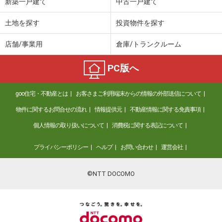
新築一戸建て
中古一戸建て
土地を探す
投資物件を探す
店舗/事業用
倉庫/トランクルーム
PC版へ
goo住宅・不動産とは
お客さまご利用端末からの情報の外部送信について
物件に関するお問合せの流れ
情報提供元
不動産情報に関する免責事項
個人情報の取り扱いについて
消費税に関する表記について
プライバシーポリシー
ヘルプ
お問い合わせ
運営会社
©NTT DOCOMO