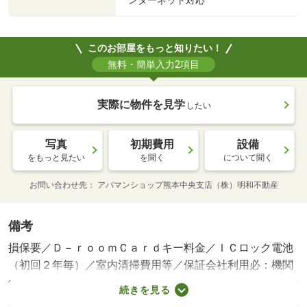
ンターネット対応
このお部屋をもっと知りたい！
無料・簡単入力2項目
実際に物件を見学
したい
写真
初期費用
設備
をもっと見たい
を聞く
について聞く
お問い合わせ先
アパマンショップ熊本中央支店（株）明和不動産
備考
損保要／Ｄ－ｒｏｏｍＣａｒｄキー料金／ＩＣロック電池
（初回２年毎）／室内清掃費用等／保証会社利用必：機関
保証加入必須。 機関保証料は月額賃料等総額の３．４％
続きを見る
＋８００円／月（その他商品あり）／ペット相談／［退去