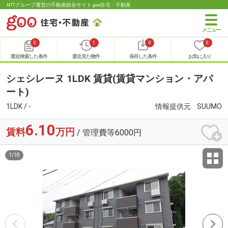
NTTグループ運営の不動産総合サイト goo住宅・不動産
0
1
0
0
最近検索した条件
最近見た物件
保存した条件
お気に入り
シェシレーヌ 1LDK 賃貸(賃貸マンション・アパ
ート)
1LDK / -
情報提供元
SUUMO
6.10
賃料
万円
/ 管理費等6000円
1
/
18