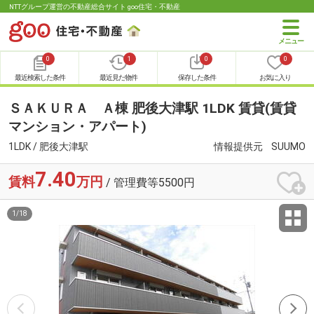
NTTグループ運営の不動産総合サイト goo住宅・不動産
0
1
0
0
最近検索した条件
最近見た物件
保存した条件
お気に入り
ＳＡＫＵＲＡ Ａ棟 肥後大津駅 1LDK 賃貸(賃貸
マンション・アパート)
1LDK / 肥後大津駅
情報提供元
SUUMO
7.40
賃料
万円
/ 管理費等5500円
1
/
18