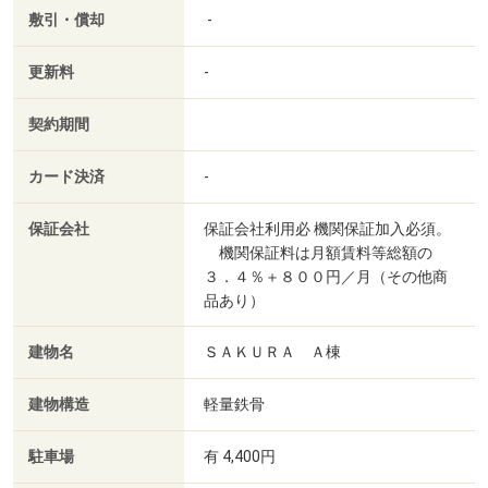
敷引・償却
-
更新料
-
契約期間
カード決済
-
保証会社
保証会社利用必 機関保証加入必須。
機関保証料は月額賃料等総額の
３．４％＋８００円／月（その他商
品あり）
建物名
ＳＡＫＵＲＡ Ａ棟
建物構造
軽量鉄骨
駐車場
有 4,400円