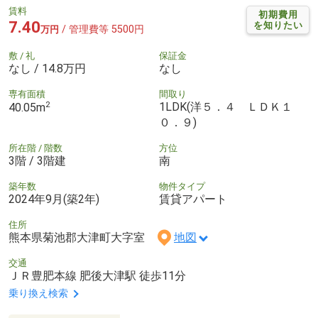
賃料
初期費用
7.40
を知りたい
/ 管理費等 5500円
万円
敷 / 礼
保証金
なし / 14.8万円
なし
専有面積
間取り
2
1LDK(洋５．４ ＬＤＫ１
40.05m
０．９)
所在階 / 階数
方位
3階 / 3階建
南
築年数
物件タイプ
2024年9月(築2年)
賃貸アパート
住所
熊本県菊池郡大津町大字室
地図
交通
ＪＲ豊肥本線 肥後大津駅 徒歩11分
乗り換え検索