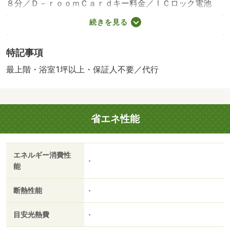
８分／Ｄ－ｒｏｏｍＣａｒｄキー料金／ＩＣロック電池
（初回）／室内清掃費用等／保証会社利用必：機関保証加
続きを見る
入必須。 機関保証料は月額賃料等総額の３．４％＋８０
０円／月（その他商品あり）／［退去時費用 退去費用実
特記事項
費精算※故意・過失等別途実費］ＬＰガス料金はご契約前
にＬＰガス事業者にご確認いただけます。 本物件はＺＥ
最上階・浴室1坪以上・保証人不要／代行
Ｈ－Ｍ物件です。詳細はＺＥＨ－Ｈ情報をご確認くださ
い。ルームクリーニング料金にエアコンクリーニング費用
を含みます。 保証会社：イントラスト／バストイレ別
省エネ性能
／バルコニー／エアコン／ガスコンロ対応／フローリング
／シャワー付洗面台／ＴＶインターホン／浴室乾燥機／オ
ートロック／室内洗濯置／シューズボックス／システムキ
エネルギー消費性
ッチン／追焚機能浴室／温水洗浄便座／駐輪場／宅配ボッ
-
能
クス／即入居可／最上階／敷金不要／対面式キッチン／照
明付／ウォークインクロゼット／保証人不要／ＣＳ／ネッ
断熱性能
-
ト使用料不要／浴室１坪以上／セキュリティ会社加入済／
プロパンガス／ＢＳ／礼金２ヶ月／保証会社利用可／イオ
目安光熱費
-
ン大津（ショッピングセンター）まで６６１ｍ／肥後大津