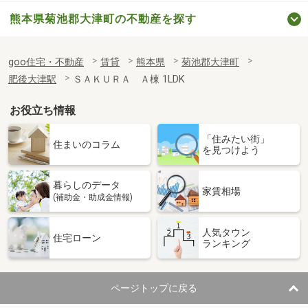
熊本県菊池郡大津町の不動産を探す
goo住宅・不動産
賃貸
熊本県
菊池郡大津町
肥後大津駅
ＳＡＫＵＲＡ Ａ棟 1LDK
お役立ち情報
「住みたい街」
住まいのコラム
を見つけよう
暮らしのデータ
家賃相場
(補助金・助成金情報)
人気タウン
住宅ローン
ランキング
ページトップに戻る