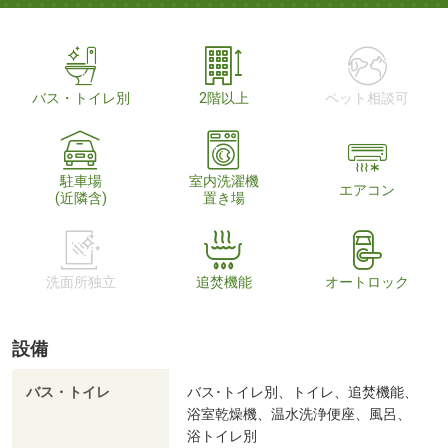
バス・トイレ別
2階以上
ペット相談可
駐車場
室内洗濯機
エアコン
(近隣含)
置き場
洗面所独立
追焚機能
オートロック
設備
バス・トイレ
バス･トイレ別、トイレ、追焚機能、
浴室乾燥機、温水洗浄便座、風呂、
浴トイレ別