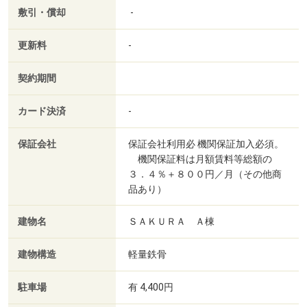
敷引・償却
-
更新料
-
契約期間
カード決済
-
保証会社
保証会社利用必 機関保証加入必須。
機関保証料は月額賃料等総額の
３．４％＋８００円／月（その他商
品あり）
建物名
ＳＡＫＵＲＡ Ａ棟
建物構造
軽量鉄骨
駐車場
有 4,400円