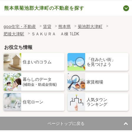
熊本県菊池郡大津町の不動産を探す
goo住宅・不動産
賃貸
熊本県
菊池郡大津町
肥後大津駅
ＳＡＫＵＲＡ Ａ棟 1LDK
お役立ち情報
「住みたい街」
住まいのコラム
を見つけよう
暮らしのデータ
家賃相場
(補助金・助成金情報)
人気タウン
住宅ローン
ランキング
ページトップに戻る