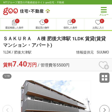
NTTグループ運営の不動産総合サイト goo住宅・不動産
0
1
0
0
最近検索した条件
最近見た物件
保存した条件
お気に入り
ＳＡＫＵＲＡ Ａ棟 肥後大津駅 1LDK 賃貸(賃貸
マンション・アパート)
1LDK / 肥後大津駅
情報提供元
SUUMO
7.40
賃料
万円
/ 管理費等5500円
1
/
18