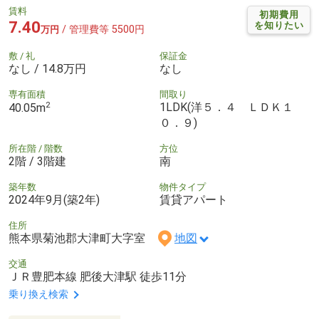
賃料
初期費用
7.40
を知りたい
/ 管理費等 5500円
万円
敷 / 礼
保証金
なし / 14.8万円
なし
専有面積
間取り
2
1LDK(洋５．４ ＬＤＫ１
40.05m
０．９)
所在階 / 階数
方位
2階 / 3階建
南
築年数
物件タイプ
2024年9月(築2年)
賃貸アパート
住所
熊本県菊池郡大津町大字室
地図
交通
ＪＲ豊肥本線 肥後大津駅 徒歩11分
乗り換え検索