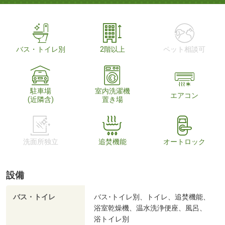
バス・トイレ別
2階以上
ペット相談可
駐車場
室内洗濯機
エアコン
(近隣含)
置き場
洗面所独立
追焚機能
オートロック
設備
バス・トイレ
バス･トイレ別、トイレ、追焚機能、
浴室乾燥機、温水洗浄便座、風呂、
浴トイレ別