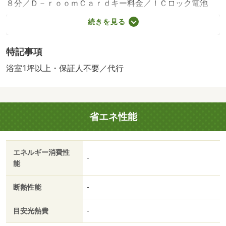
８分／Ｄ－ｒｏｏｍＣａｒｄキー料金／ＩＣロック電池
（初回）／室内清掃費用等／保証会社利用必：機関保証加
続きを見る
入必須。 機関保証料は月額賃料等総額の３．４％＋８０
０円／月（その他商品あり）／［退去時費用 退去費用実
特記事項
費精算※故意・過失等別途実費］ＬＰガス料金はご契約前
にＬＰガス事業者にご確認いただけます。 本物件はＺＥ
浴室1坪以上・保証人不要／代行
Ｈ－Ｍ物件です。詳細はＺＥＨ－Ｈ情報をご確認くださ
い。ルームクリーニング料金にエアコンクリーニング費用
を含みます。 保証会社：イントラスト／バストイレ別
省エネ性能
／バルコニー／エアコン／ガスコンロ対応／フローリング
／シャワー付洗面台／ＴＶインターホン／浴室乾燥機／オ
ートロック／室内洗濯置／シューズボックス／システムキ
エネルギー消費性
ッチン／追焚機能浴室／温水洗浄便座／駐輪場／宅配ボッ
-
能
クス／即入居可／敷金不要／対面式キッチン／照明付／ウ
ォークインクロゼット／保証人不要／ＣＳ／ネット使用料
断熱性能
-
不要／浴室１坪以上／セキュリティ会社加入済／プロパン
ガス／ＢＳ／礼金２ヶ月／保証会社利用可／イオン大津
目安光熱費
-
（ショッピングセンター）まで６６１ｍ／肥後大津駅（そ