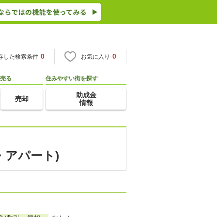
0
0
存した検索条件
お気に入り
売る
住みやすい街を探す
助成金
売却
情報
・アパート)