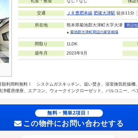
礼金・敷金
なし / なし
保証
交通
ＪＲ豊肥本線
肥後大津駅
徒歩11分
所在地
熊本県菊池郡大津町大字大津
周辺地
菊池郡大津町周辺の家賃相場
間取り
1LDK
築年月
2023年9月
月額利用料無料！ システムガスキッチン、追い焚き、浴室換気乾燥機
洗浄暖房便座、エアコン、ウォークインクローゼット、バルコニー、ペ
無料・簡単2項目！
この物件にお問い合わせする