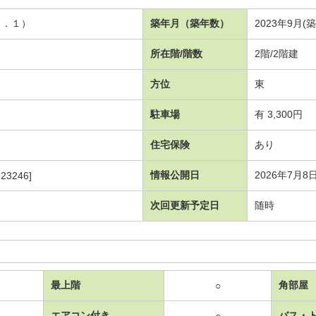
８．１）
築年月（築年数）
2023年9月(築
所在階/階数
2階/2階建
方位
東
駐車場
有 3,300円
住宅保険
あり
情報公開日
2026年7月8
23246]
次回更新予定日
随時
最上階
角部屋
○
エアコン付き
バス・