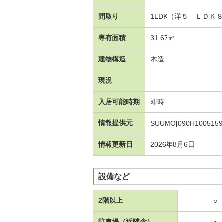
間取り
1LDK（洋５ ＬＤＫ
専有面積
31.67㎡
建物構造
木造
現況
入居可能時期
即時
情報提供元
SUUMO[090H1005159
情報更新日
2026年8月6日
設備など
2階以上
○
駐車場（近隣含）