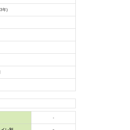
3年)
日
-
トイレ別