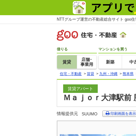
NTTグループ運営の不動産総合サイト goo
借りる
マンションを買う
店舗･
賃貸
新築
中
事業用
住宅・不動産
>
賃貸
>
九州・沖縄
>
熊本県
賃貸アパート
Ｍａｊｏｒ大津駅前 
情報提供元
SUUMO
印刷画面を表示