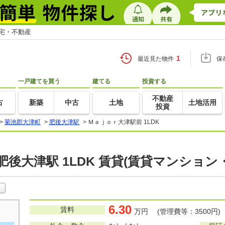
住宅・不動産
1
最近見た物件
保
一戸建てを買う
建てる
投資する
不動産
古
新築
中古
土地
土地活用
投資
>
菊池郡大津町
>
肥後大津駅
>
Ｍａｊｏｒ大津駅前 1LDK
肥後大津駅 1LDK 賃貸(賃貸マンション
6.30
賃料
万円 (管理費等：3500円)