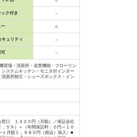
○
ロック付き
-
ニー
○
セキュリティ
-
居可
-
濯機置場・洗面所・追焚機能・フローリン
・システムキッチン・モニタ付インター
・洗面所独立・シューズボックス・イン
心窓口 １３２０円（月額）／保証会社
２．５％）＋（年間保証料：０円～１０
ート月額１，９８０円（税込）加入〉■