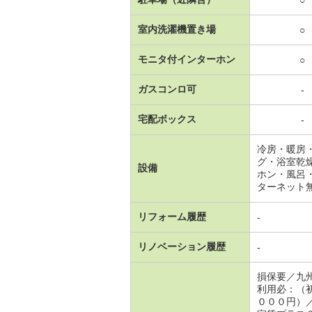
○
室内洗濯機置き場
○
モニタ付インターホン
○
ガスコンロ可
-
宅配ボックス
-
冷房・暖房
グ・浴室乾
設備
ホン・風呂
ターネット
リフォーム履歴
-
リノベーション履歴
-
損保要／九
利用必：（
０００円）