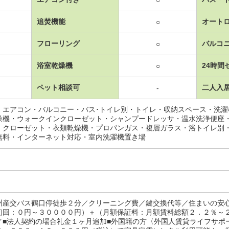
○
追焚機能
オート
○
フローリング
バルコ
○
浴室乾燥機
24時間
○
ペット相談可
二人入
-
・エアコン・バルコニー・バス･トイレ別・トイレ・収納スペース・洗
燥機・ウォークインクローゼット・シャンプードレッサ・温水洗浄便座
・クローゼット・衣類乾燥機・プロパンガス・複層ガラス・浴トイレ別
無料・インターネット対応・室内洗濯機置き場
州産交バス鶴口停徒歩２分／クリーニング費／鍵交換代等／住まいの安
初回：０円～３００００円）＋（月額保証料：月額賃料総額２．２％～
／■法人契約の場合礼金１ヶ月追加■外国籍の方〈外国人賃貸ライフサポ