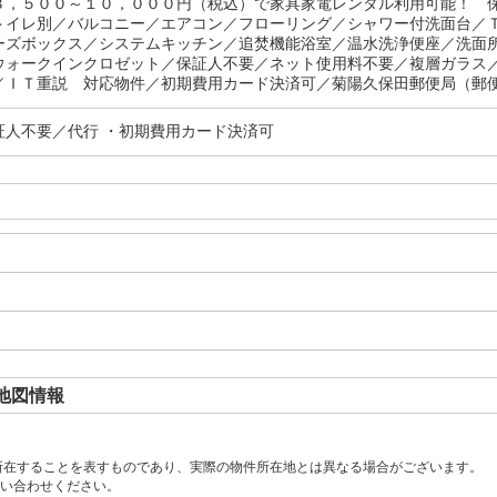
３，５００～１０，０００円（税込）で家具家電レンタル利用可能！ 
トイレ別／バルコニー／エアコン／フローリング／シャワー付洗面台／
ーズボックス／システムキッチン／追焚機能浴室／温水洗浄便座／洗面
ウォークインクロゼット／保証人不要／ネット使用料不要／複層ガラス
／ＩＴ重説 対応物件／初期費用カード決済可／菊陽久保田郵便局（郵便局
証人不要／代行 ・初期費用カード決済可
地図情報
所在することを表すものであり、実際の物件所在地とは異なる場合がございます。
い合わせください。