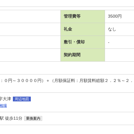
管理費等
3500円
礼金
なし
敷引・償却
-
契約期間
回：０円～３００００円）＋（月額保証料：月額賃料総額２．２％～２
字大津
周辺地図
相場
駅 徒歩11分
乗換案内