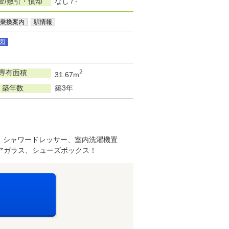
金/敷引・償却
なし / -
乗換案内
駅情報
図
専有面積
2
31.67m
築年数
築3年
、シャワードレッサー、室内洗濯機置
アガラス、シューズボックス！