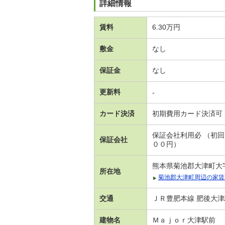
詳細情報
賃料
6.30万円
敷金
なし
保証金
なし
更新料
-
カード決済
初期費用カード決済可
保証会社利用必 （初
保証会社
００円）
熊本県菊池郡大津町大
所在地
菊池郡大津町周辺の家賃
交通
ＪＲ豊肥本線 肥後大津
建物名
Ｍａｊｏｒ大津駅前