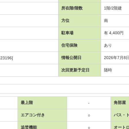
所在階/階数
1階/2階建
方位
南
駐車場
有 4,400円
住宅保険
あり
情報公開日
2026年7月8
23196]
次回更新予定日
随時
最上階
角部屋
-
エアコン付き
バス・
○
追焚機能
オート
○