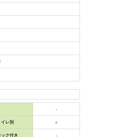
日
-
トイレ別
○
ロック付き
-