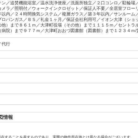
チン／追焚機能浴室／温水洗浄便座／洗面所独立／２口コンロ／駐輪場
カメラ／照明付／ウォークインクロゼット／保証人不要／全居室フロー
年以内／２４時間換気システム／複層ガラス／築３年以内／サンルーム
プロパンガス／ＢＳ／礼金１ヶ月／保証会社利用可／イオン大津（ショ
の他）まで８６１ｍ／大津町役場（その他）まで１１１５ｍ／セントラ
（病院）まで９７７ｍ／大津町おおづ図書館（図書館）まで１２３４ｍ/賃
／代行
図情報
所在することを表すものであり、実際の物件所在地とは異なる場合がございます。