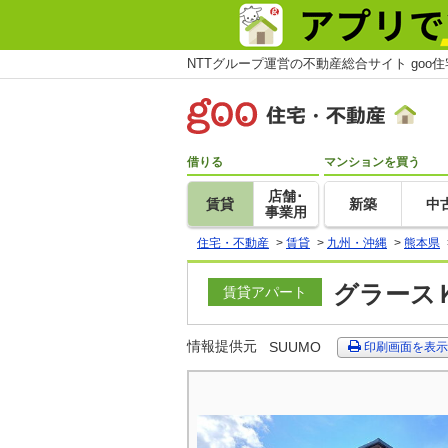
NTTグループ運営の不動産総合サイト goo
借りる
マンションを買う
店舗･
賃貸
新築
中
事業用
住宅・不動産
>
賃貸
>
九州・沖縄
>
熊本県
グラースＫ
賃貸アパート
情報提供元
SUUMO
印刷画面を表示