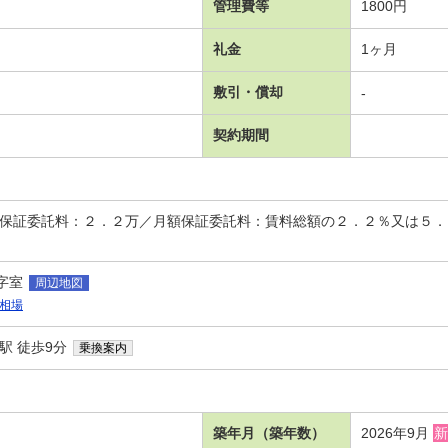
管理費等
1800円
礼金
1ヶ月
敷引・償却
-
契約期間
時保証委託料：２．２万／月額保証委託料：賃料総額の２．２％又は５
字室
周辺地図
相場
駅 徒歩9分
乗換案内
築年月（築年数）
2026年9月
新