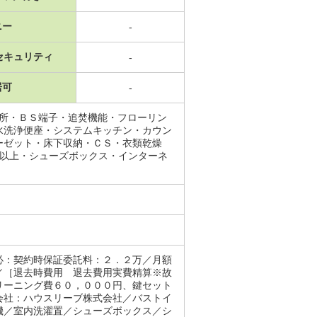
ニー
-
セキュリティ
-
居可
-
面所・ＢＳ端子・追焚機能・フローリン
水洗浄便座・システムキッチン・カウン
ーゼット・床下収納・ＣＳ・衣類乾燥
口以上・シューズボックス・インターネ
必：契約時保証委託料：２．２万／月額
／［退去時費用 退去費用実費精算※故
リーニング費６０，０００円、鍵セット
会社：ハウスリーブ株式会社／バストイ
機／室内洗濯置／シューズボックス／シ