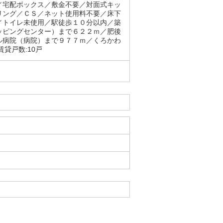
／宅配ボックス／敷金不要／対面式キッ
リング／ＣＳ／ネット使用料不要／床下
／トイレ未使用／駅徒歩１０分以内／築
ッピングセンター）まで６２２ｍ／肥後
ル病院（病院）まで９７７ｍ／くろかわ
貸戸数:10戸