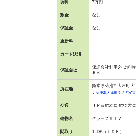
賃料
7万円
敷金
なし
保証金
なし
更新料
-
カード決済
-
保証会社利用必 契約
保証会社
５％
熊本県菊池郡大津町大
所在地
菊池郡大津町周辺の家賃
交通
ＪＲ豊肥本線 肥後大津
建物名
グラースＫＩＶ
間取り
1LDK（ＬＤＫ）