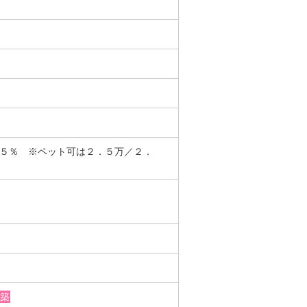
．５％ ※ペット可は２．５万／２．
築