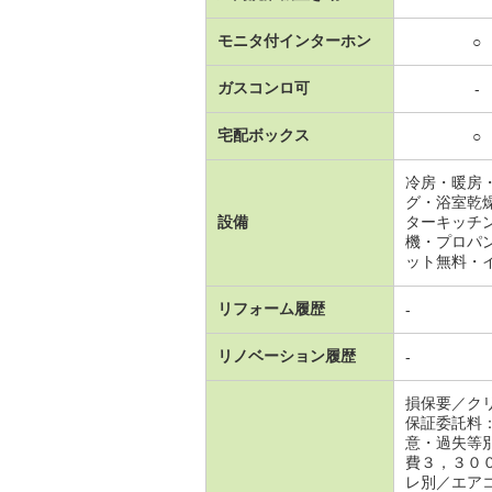
モニタ付インターホン
○
ガスコンロ可
-
宅配ボックス
○
冷房・暖房
グ・浴室乾
設備
ターキッチ
機・プロパ
ット無料・
リフォーム履歴
-
リノベーション履歴
-
損保要／ク
保証委託料
意・過失等
費３，３０
レ別／エア