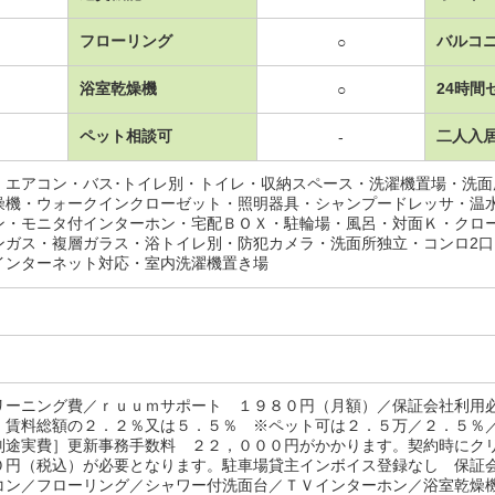
フローリング
バルコ
○
浴室乾燥機
24時間
○
ペット相談可
二人入
-
・エアコン・バス･トイレ別・トイレ・収納スペース・洗濯機置場・洗
燥機・ウォークインクローゼット・照明器具・シャンプードレッサ・温
ン・モニタ付インターホン・宅配ＢＯＸ・駐輪場・風呂・対面Ｋ・クロ
ンガス・複層ガラス・浴トイレ別・防犯カメラ・洗面所独立・コンロ2
インターネット対応・室内洗濯機置き場
リーニング費／ｒｕｕｍサポート １９８０円（月額）／保証会社利用
：賃料総額の２．２％又は５．５％ ※ペット可は２．５万／２．５％
別途実費］更新事務手数料 ２２，０００円がかかります。契約時にク
０円（税込）が必要となります。駐車場貸主インボイス登録なし 保証
コン／フローリング／シャワー付洗面台／ＴＶインターホン／浴室乾燥