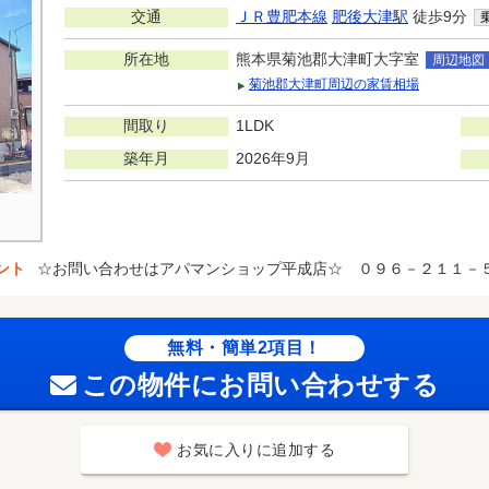
交通
ＪＲ豊肥本線
肥後大津駅
徒歩9分
所在地
熊本県菊池郡大津町大字室
周辺地図
菊池郡大津町周辺の家賃相場
間取り
1LDK
築年月
2026年9月
ント
☆お問い合わせはアパマンショップ平成店☆ ０９６－２１１－
無料・簡単2項目！
この物件にお問い合わせする
お気に入りに追加する