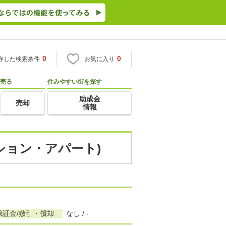
0
0
存した検索条件
お気に入り
売る
住みやすい街を探す
助成金
売却
情報
ンション・アパート)
保証金/敷引・償却
なし / -