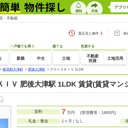
住宅・不動産
1
最近見た物件
保
一戸建てを買う
建てる
投資する
不動産
古
新築
中古
土地
土地活用
投資
>
菊池郡大津町
>
肥後大津駅
>
グラースＫＩＶ 1LDK
ＩＶ 肥後大津駅 1LDK 賃貸(賃貸マ
7
賃料
万円 (管理費等：1800円)
礼金・敷金
1ヶ月 / なし