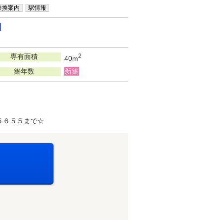
乗換案内
駅情報
専有面積
2
40m
築年数
新築
５６５５まで☆