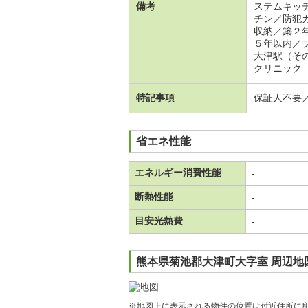
備考
ステムキッ
チン／防犯
収納／築２
５年以内／
大津駅（そ
クリニック
特記事項
保証人不要
省エネ性能
エネルギー消費性能
-
断熱性能
-
目安光熱費
-
熊本県菊池郡大津町大字室 周辺地
※地図上に表示される物件の位置は付近住所に