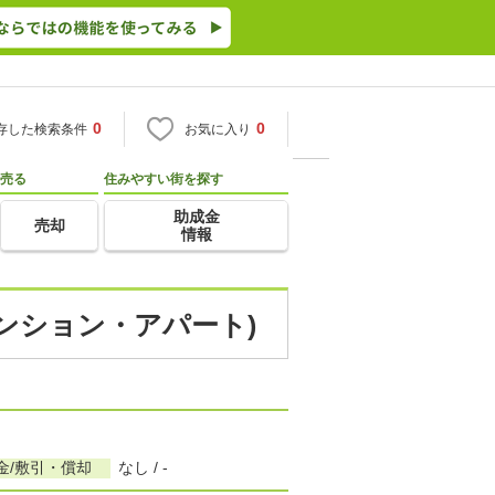
0
0
存した検索条件
お気に入り
売る
住みやすい街を探す
助成金
売却
情報
マンション・アパート)
金/敷引・償却
なし / -