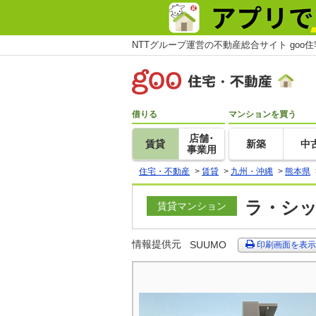
NTTグループ運営の不動産総合サイト goo
借りる
マンションを買う
店舗･
賃貸
新築
中
事業用
住宅・不動産
>
賃貸
>
九州・沖縄
>
熊本県
ラ・シッ
賃貸マンション
情報提供元
SUUMO
印刷画面を表示