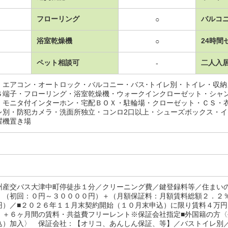
フローリング
バルコ
○
浴室乾燥機
24時間
○
ペット相談可
二人入
-
・エアコン・オートロック・バルコニー・バス･トイレ別・トイレ・収
Ｓ端子・フローリング・浴室乾燥機・ウォークインクローゼット・シャ
・モニタ付インターホン・宅配ＢＯＸ・駐輪場・クローゼット・ＣＳ・
レ別・防犯カメラ・洗面所独立・コンロ2口以上・シューズボックス・
濯機置き場
州産交バス大津中町停徒歩１分／クリーニング費／鍵登録料等／住まい
：（初回：０円～３００００円）＋（月額保証料：月額賃料総額２．２
円）／■２０２６年１１月末契約開始（１０月末申込）に限り賃料４万
！＋６ヶ月間の賃料・共益費フリーレント※保証会社指定■外国籍の方
込）加入〉 保証会社：【オリコ、あんしん保証、等】／バストイレ別