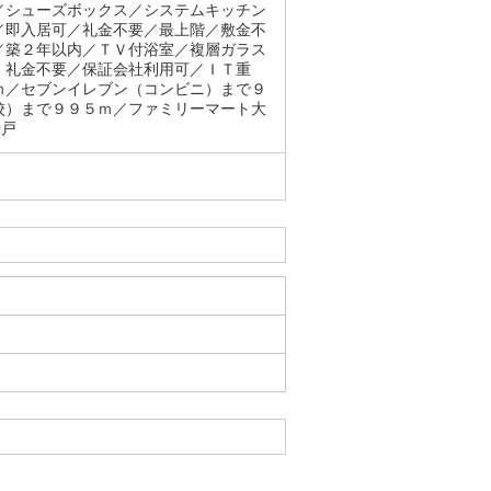
／シューズボックス／システムキッチン
／即入居可／礼金不要／最上階／敷金不
／築２年以内／ＴＶ付浴室／複層ガラス
・礼金不要／保証会社利用可／ＩＴ重
ｍ／セブンイレブン（コンビニ）まで９
校）まで９９５ｍ／ファミリーマート大
0戸