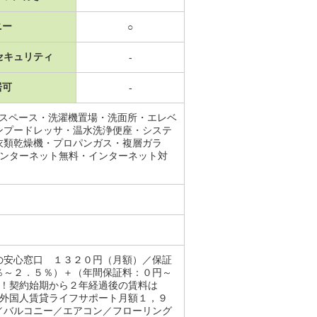
ニー
○
セキュリティ
-
居可
-
納スペース・洗濯機置場・洗面所・エレベ
ンプードレッサ・温水洗浄便座・システ
衣類乾燥機・プロパンガス・複層ガラ
インターネット無料・インターネット対
の安心窓口 １３２０円（月額）／保証
％～２．５％）＋（年間保証料：０円～
円！契約始期から２年経過後の賃料は
〈外国人賃貸ライフサポート月額１，９
／バルコニー／エアコン／フローリング