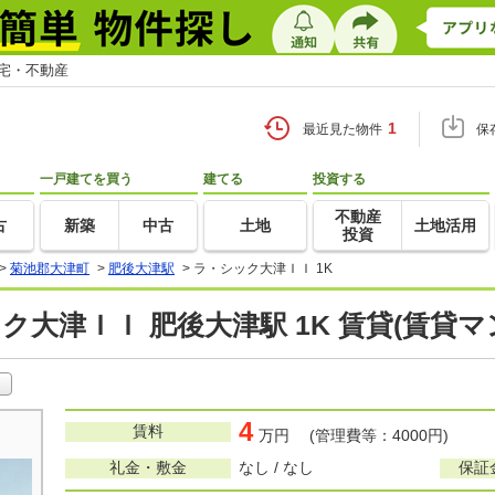
住宅・不動産
1
最近見た物件
保
一戸建てを買う
建てる
投資する
不動産
古
新築
中古
土地
土地活用
投資
>
菊池郡大津町
>
肥後大津駅
>
ラ・シック大津ＩＩ 1K
ク大津ＩＩ 肥後大津駅 1K 賃貸(賃貸
4
賃料
万円 (管理費等：4000円)
礼金・敷金
なし / なし
保証