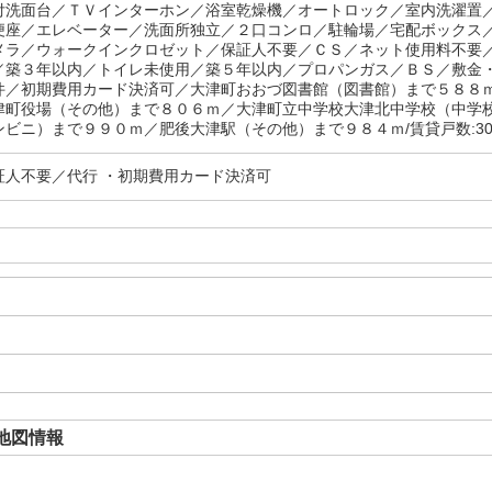
付洗面台／ＴＶインターホン／浴室乾燥機／オートロック／室内洗濯置
便座／エレベーター／洗面所独立／２口コンロ／駐輪場／宅配ボックス
メラ／ウォークインクロゼット／保証人不要／ＣＳ／ネット使用料不要
／築３年以内／トイレ未使用／築５年以内／プロパンガス／ＢＳ／敷金
件／初期費用カード決済可／大津町おおづ図書館（図書館）まで５８８
津町役場（その他）まで８０６ｍ／大津町立中学校大津北中学校（中学
ンビニ）まで９９０ｍ／肥後大津駅（その他）まで９８４ｍ/賃貸戸数:3
証人不要／代行 ・初期費用カード決済可
地図情報