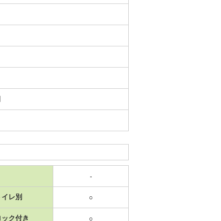
日
-
トイレ別
○
ロック付き
○