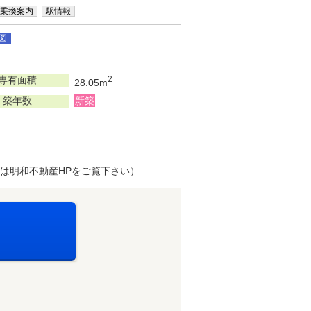
乗換案内
駅情報
図
専有面積
2
28.05m
築年数
新築
は明和不動産HPをご覧下さい）