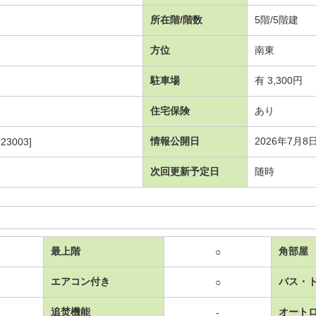
所在階/階数
5階/5階建
方位
南東
駐車場
有 3,300円
住宅保険
あり
情報公開日
2026年7月8
23003]
次回更新予定日
随時
最上階
角部屋
○
エアコン付き
バス・
○
追焚機能
オート
-