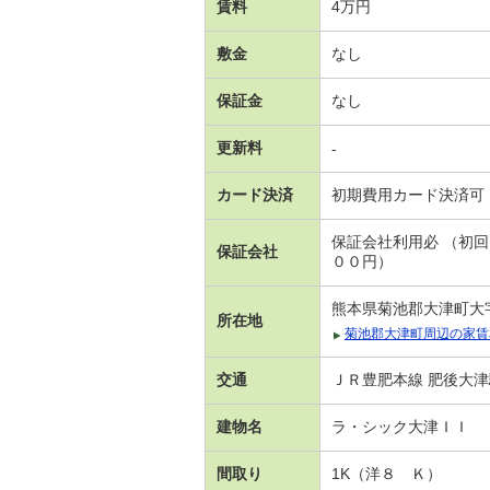
賃料
4万円
敷金
なし
保証金
なし
更新料
-
カード決済
初期費用カード決済可
保証会社利用必 （初
保証会社
００円）
熊本県菊池郡大津町大
所在地
菊池郡大津町周辺の家賃
交通
ＪＲ豊肥本線 肥後大津
建物名
ラ・シック大津ＩＩ
間取り
1K（洋８ Ｋ）