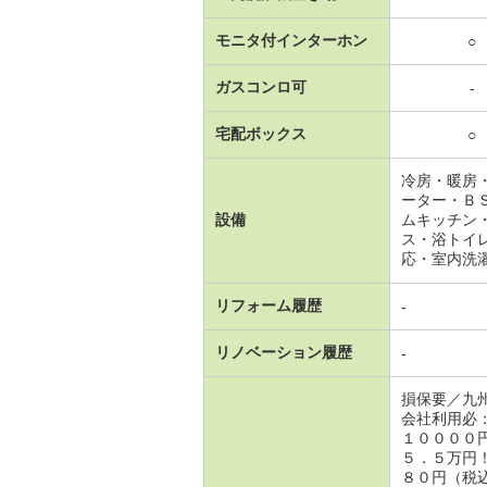
モニタ付インターホン
○
ガスコンロ可
-
宅配ボックス
○
冷房・暖房
ーター・Ｂ
設備
ムキッチン
ス・浴トイ
応・室内洗
リフォーム履歴
-
リノベーション履歴
-
損保要／九
会社利用必
１００００
５．５万円
８０円（税