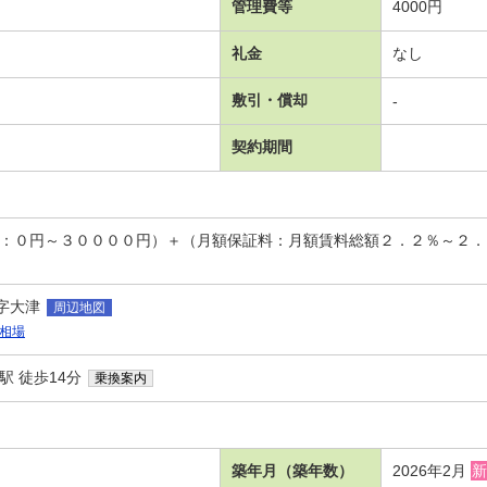
管理費等
4000円
礼金
なし
敷引・償却
-
契約期間
回：０円～３００００円）＋（月額保証料：月額賃料総額２．２％～２
字大津
周辺地図
相場
駅 徒歩14分
乗換案内
築年月（築年数）
2026年2月
新