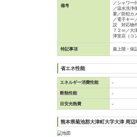
／シャワー
備考
／温水洗浄
要／防犯カ
／電子キー
説 対応物
７２ｍ／大
津室店（コ
特記事項
最上階・保
省エネ性能
エネルギー消費性能
-
断熱性能
-
目安光熱費
-
熊本県菊池郡大津町大字大津 周辺