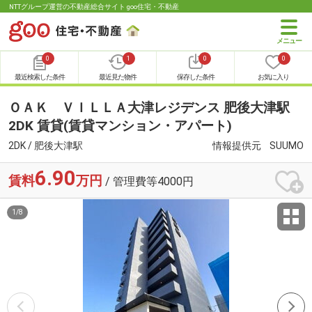
NTTグループ運営の不動産総合サイト goo住宅・不動産
0
1
0
0
最近検索した条件
最近見た物件
保存した条件
お気に入り
ＯＡＫ ＶＩＬＬＡ大津レジデンス 肥後大津駅
2DK 賃貸(賃貸マンション・アパート)
2DK / 肥後大津駅
情報提供元
SUUMO
6.90
賃料
万円
/ 管理費等4000円
1
/
8