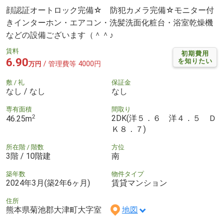
顔認証オートロック完備☆ 防犯カメラ完備☆モニター付
きインターホン・エアコン・洗髪洗面化粧台・浴室乾燥機
などの設備ございます（＾＾♪
賃料
初期費用
6.90
を知りたい
/ 管理費等 4000円
万円
敷 / 礼
保証金
なし / なし
なし
専有面積
間取り
2
2DK(洋５．６ 洋４．５ Ｄ
46.25m
Ｋ８．７)
所在階 / 階数
方位
3階 / 10階建
南
築年数
物件タイプ
2024年3月(築2年6ヶ月)
賃貸マンション
住所
熊本県菊池郡大津町大字室
地図