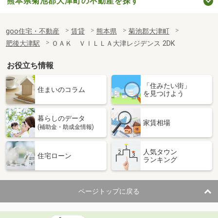
熊本県菊池郡大津町の不動産を探す
goo住宅・不動産
賃貸
熊本県
菊池郡大津町
肥後大津駅
ＯＡＫ ＶＩＬＬＡ大津レジデンス 2DK
お役立ち情報
「住みたい街」
住まいのコラム
を見つけよう
暮らしのデータ
家賃相場
(補助金・助成金情報)
人気タウン
住宅ローン
ランキング
ページトップに戻る