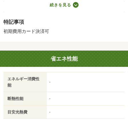
（税込）×８０％、学生プラン１０，０００円／顔認証設
続きを見る
定料２，２００円 保証会社：ジェイリースｏｒアルファ
ー／バストイレ別／バルコニー／エアコン／クロゼット／
特記事項
シャワー付洗面台／ＴＶインターホン／オートロック／室
内洗濯置／シューズボックス／システムキッチン／エレベ
初期費用カード決済可
ーター／洗面所独立／２口コンロ／駐輪場／礼金不要／敷
金不要／対面式キッチン／防犯カメラ／全居室洋室／ネッ
ト使用料不要／敷金・礼金不要／保証会社利用可／ＩＴ重
省エネ性能
説 対応物件／初期費用カード決済可／肥後大津駅（その
他）まで７５８ｍ／イオン大津（ショッピングセンター）
まで５１９ｍ／大津町役場（その他）まで１０１１ｍ／セ
エネルギー消費性
ントラル病院（病院）まで１０２３ｍ／くろかわクリニッ
-
能
ク（病院）まで１０２３ｍ／大津町おおづ図書館（図書
館）まで１１３０ｍ
断熱性能
-
目安光熱費
-