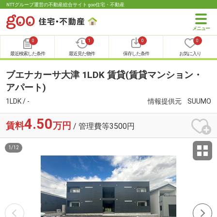
NTTグループ運営の不動産総合サイト goo住宅・不動産
0
1
0
0
最近検索した条件
最近見た物件
保存した条件
お気に入り
ブエナカーサ大津 1LDK 賃貸(賃貸マンション・
アパート)
1LDK / -
情報提供元
SUUMO
4.50
賃料
万円
/ 管理費等3500円
1
/
12