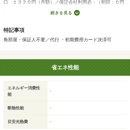
口 １３２０円（月額）／保証会社利用必：（初回：０円
～３００００円）＋（月額保証料：月額賃料総額２．２％
続きを見る
～２．５％）＋（年間保証料：０円～１００００円）／■
法人契約の場合礼金１ヶ月追加■外国籍の方〈外国人賃貸
特記事項
ライフサポート月額１，９８０円（税込）加入〉■家賃プ
ラス３，５００～１０，０００円（税込）で家具家電レン
角部屋・保証人不要／代行 ・初期費用カード決済可
タル利用可能！ 保証会社：【オリコ、あんしん保証、
等】／バストイレ別／バルコニー／エアコン／フローリン
グ／シャワー付洗面台／ＴＶインターホン／浴室乾燥機／
省エネ性能
室内洗濯置／シューズボックス／システムキッチン／追焚
機能浴室／角住戸／温水洗浄便座／洗面所独立／２口コン
ロ／即入居可／礼金不要／敷金不要／ウォークインクロゼ
エネルギー消費性
ット／保証人不要／ネット使用料不要／プロパンガス／敷
-
能
金・礼金不要／保証会社利用可／ＩＴ重説 対応物件／初
期費用カード決済可/賃貸戸数:8戸
断熱性能
-
目安光熱費
-