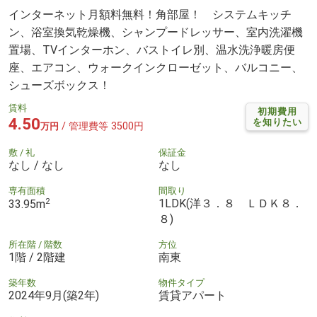
インターネット月額料無料！角部屋！ システムキッチ
ン、浴室換気乾燥機、シャンプードレッサー、室内洗濯機
置場、TVインターホン、バストイレ別、温水洗浄暖房便
座、エアコン、ウォークインクローゼット、バルコニー、
シューズボックス！
賃料
初期費用
4.50
を知りたい
/ 管理費等 3500円
万円
敷 / 礼
保証金
なし / なし
なし
専有面積
間取り
2
1LDK(洋３．８ ＬＤＫ８．
33.95m
８)
所在階 / 階数
方位
1階 / 2階建
南東
築年数
物件タイプ
2024年9月(築2年)
賃貸アパート