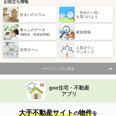
お役立ち情報
「住みたい街」
住まいのコラム
を見つけよう
暮らしのデータ
家賃相場
(補助金・助成金情報)
人気タウン
住宅ローン
ランキング
ページトップに戻る
goo住宅・不動産
アプリ
大手不動産サイト
物件
の
を