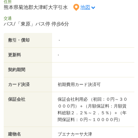
住所
熊本県菊池郡大津町大字引水
地図
交通
バス/「東原」バス停 停歩6分
敷引・償却
-
更新料
-
契約期間
カード決済
初期費用カード決済可
保証会社
保証会社利用必 （初回：０円～３０
０００円）＋（月額保証料：月額賃
料総額２．２％～２．５％）＋（年
間保証料：０円～１００００円）
建物名
ブエナカーサ大津