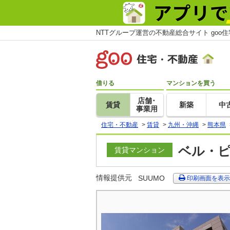
NTTグループ運営の不動産総合サイト goo
借りる
マンションを買う
店舗･
賃貸
新築
中
事業用
住宅・不動産
>
賃貸
>
九州・沖縄
>
熊本県
ベル・ピ
賃貸マンション
情報提供元
SUUMO
印刷画面を表示