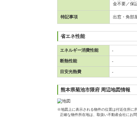
金不要／保
特記事項
出窓・角部
省エネ性能
エネルギー消費性能
-
断熱性能
-
目安光熱費
-
熊本県菊池市隈府 周辺地図情報
※地図上に表示される物件の位置は付近住所に
正確な物件所在地は、取扱い不動産会社にお問