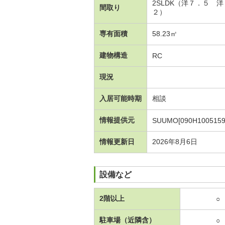
2SLDK（洋７．５
間取り
２）
専有面積
58.23㎡
建物構造
RC
現況
入居可能時期
相談
情報提供元
SUUMO[090H1005159
情報更新日
2026年8月6日
設備など
2階以上
○
駐車場（近隣含）
○