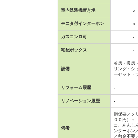
室内洗濯機置き場
○
モニタ付インターホン
○
ガスコンロ可
-
宅配ボックス
-
冷房・暖房
設備
リング・シ
ーゼット・
リフォーム履歴
-
リノベーション履歴
-
損保要／ク
００円）＋
コ、あんし
備考
ンターホン
／敷金不要