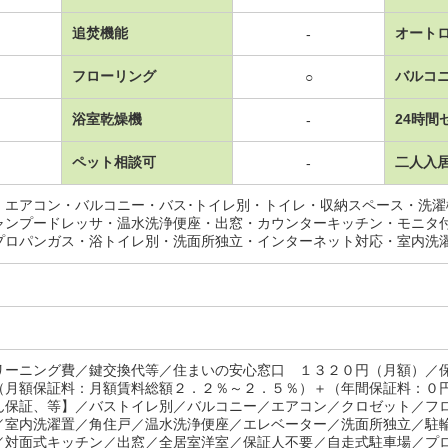
追焚機能
オート
-
フローリング
バルコ
○
浴室乾燥機
24時間
-
ペット相談可
二人入
-
・エアコン・バルコニー・バス･トイレ別・トイレ・収納スペース・洗
ャンプードレッサ・温水洗浄便座・出窓・カウンターキッチン・モニタ
プロパンガス・浴トイレ別・洗面所独立・インターネット対応・室内洗
リーニング費／鍵交換代等／住まいの安心窓口 １３２０円（月額）／
（月額保証料：月額賃料総額２．２％～２．５％）＋（年間保証料：０
ん保証、等】／バストイレ別／バルコニー／エアコン／クロゼット／フ
／室内洗濯置／角住戸／温水洗浄便座／エレベーター／洗面所独立／駐
／対面式キッチン／出窓／全居室洋室／保証人不要／自走式駐車場／プ