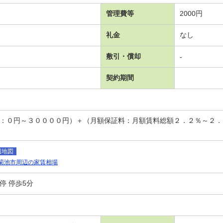
管理費等
2000円
礼金
なし
敷引・償却
-
契約期間
回：０円～３００００円）＋（月額保証料：月額賃料総額２．２％～２
辺地図
菊池市周辺の家賃相場
停 停歩5分