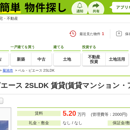
住宅・不動産
1
最近見た物件
保
一戸建てを買う
建てる
投資する
不動産
古
新築
中古
土地
土地活用
投資
>
菊池市
>
ベル・ピエース 2SLDK
エース 2SLDK 賃貸(賃貸マンション・
5.20
賃料
万円 (管理費等：2000円)
礼金・敷金
なし / なし
保証金/