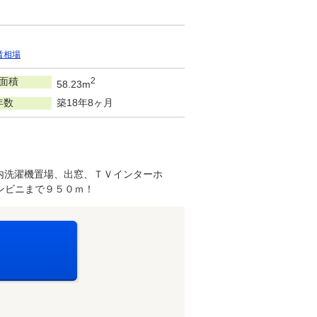
賃相場
面積
2
58.23m
年数
築18年8ヶ月
内洗濯機置場、出窓、ＴＶインターホ
ンビニまで９５０ｍ！