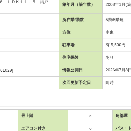
 洋６ ＬＤＫ１１．５ 納戸
築年月（築年数）
2008年1月(
所在階/階数
5階/5階建
方位
南東
駐車場
有 5,500円
住宅保険
あり
情報公開日
2026年7月8
61029]
次回更新予定日
随時
最上階
角部屋
○
エアコン付き
バス・
○