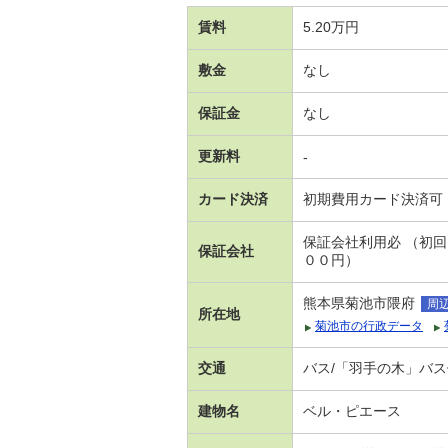
賃料
5.20万円
敷金
なし
保証金
なし
更新料
-
カード決済
初期費用カード決済可
保証会社利用必 （初
保証会社
００円）
熊本県菊池市隈府
周
所在地
菊池市の行政データ
交通
バス/「羽手の木」バス
建物名
ベル・ピエース