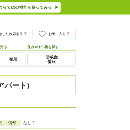
0
0
存した検索条件
お気に入り
売る
住みやすい街を探す
助成金
売却
情報
アパート)
敷引・償却
なし / -