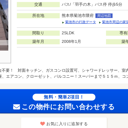
交通
バス/「羽手の木」バス停 停歩5分
所在地
熊本県菊池市隈府
周辺地図
菊池市の行政データ
菊池市周辺の家
間取り
2SLDK
専有
築年月
2008年1月
築
金不要！ 対面キッチン、ガスコンロ設置可、シャワードレッサー、室
座、エアコン、クローゼット、バルコニー！スーパーまで５１５ｍ、コ
無料・簡単2項目！
この物件にお問い合わせする
お気に入りに追加する