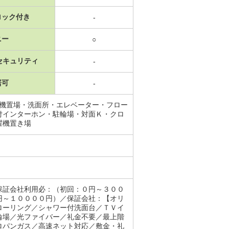
ロック付き
-
ニー
○
セキュリティ
-
居可
-
濯機置場・洗面所・エレベーター・フロー
付インターホン・駐輪場・対面Ｋ・クロ
濯機置き場
保証会社利用必：（初回：０円～３００
円～１００００円）／保証会社：【オリ
ローリング／シャワー付洗面台／ＴＶイ
輪場／光ファイバー／礼金不要／最上階
ロパンガス／高速ネット対応／敷金・礼