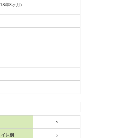
築18年8ヶ月)
日
○
トイレ別
○