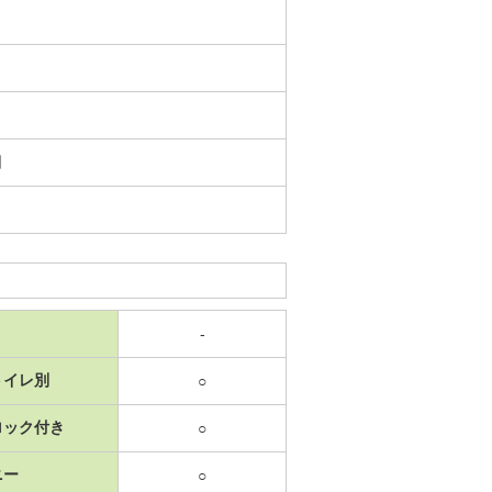
日
-
トイレ別
○
ロック付き
○
ニー
○