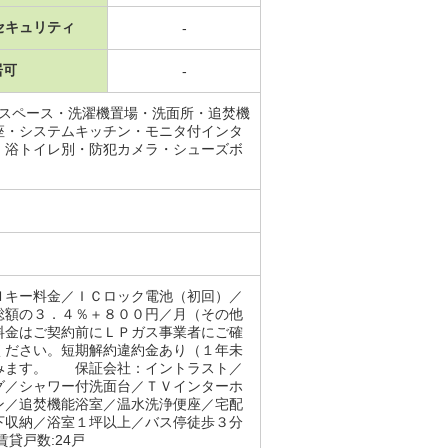
セキュリティ
-
居可
-
納スペース・洗濯機置場・洗面所・追焚機
座・システムキッチン・モニタ付インタ
・浴トイレ別・防犯カメラ・シューズボ
ｄキー料金／ＩＣロック電池（初回）／
総額の３．４％＋８００円／月（その他
料金はご契約前にＬＰガス事業者にご確
ください。短期解約違約金あり（１年未
含みます。 保証会社：イントラスト／
グ／シャワー付洗面台／ＴＶインターホ
ン／追焚機能浴室／温水洗浄便座／宅配
下収納／浴室１坪以上／バス停徒歩３分
貸戸数:24戸