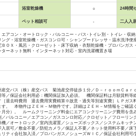
浴室乾燥機
24時間
○
ペット相談可
二人入
-
・エアコン・オートロック・バルコニー・バス･トイレ別・トイレ・収
リング・浴室乾燥機・ガスコンロ可・シャンプードレッサ・温水洗浄便
配ＢＯＸ・風呂・クローゼット・床下収納・衣類乾燥機・プロパンガス
ンターネット無料・インターネット対応・室内洗濯機置き場
州産交バス（株）産交バス 菊池産交停徒歩１分／Ｄ－ｒｏｏｍＣａｒ
用等／保証会社利用必：機関保証加入必須。 機関保証料は月額賃料等
／［退去時費用 退去費用実費精算※故意・過失等別途実費］ＬＰガス
ます。 本物件はＺＥＨ－Ｍ物件です。詳細はＺＥＨ－Ｍ情報をご確認
ヶ月分）。 ルームクリーニング料金にエアコンクリーニング費用を
別／バルコニー／エアコン／ガスコンロ対応／クロゼット／フローリン
燥機／オートロック／室内洗濯置／シューズボックス／システムキッチ
即入居可／敷金不要／防犯カメラ／保証人不要／ネット使用料不要／床
ュリティ会社加入済／プロパンガス／シューズＷＩＣ／保証会社利用可/賃