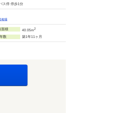
バス停 停歩1分
賃相場
有面積
2
40.05m
年数
築1年11ヶ月