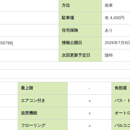
方位
南東
駐車場
有 4,400円
住宅保険
あり
情報公開日
2026年7月8
58798]
次回更新予定日
随時
最上階
角部屋
-
エアコン付き
バス・
○
追焚機能
オート
○
フローリング
バルコ
○