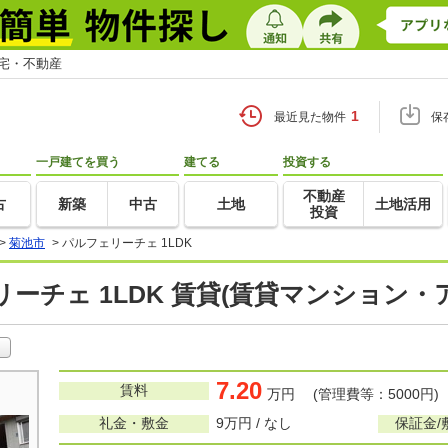
住宅・不動産
1
最近見た物件
保
一戸建てを買う
建てる
投資する
不動産
古
新築
中古
土地
土地活用
投資
>
菊池市
>
パルフェリーチェ 1LDK
ーチェ 1LDK 賃貸(賃貸マンション・
7.20
賃料
万円 (管理費等：5000円)
礼金・敷金
9万円 / なし
保証金/