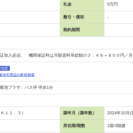
礼金
9万円
敷引・償却
-
契約期間
保証加入必須。 機関保証料は月額賃料等総額の３．４％＋８００円／
辺地図
菊池市周辺の家賃相場
菊池プラザ」バス停 停歩1分
ＤＫ１１．３）
築年月（築年数）
2024年10月
所在階/階数
1階/3階建