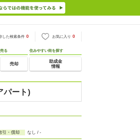
0
0
存した検索条件
お気に入り
売る
住みやすい街を探す
助成金
売却
情報
アパート)
敷引・償却
なし / -