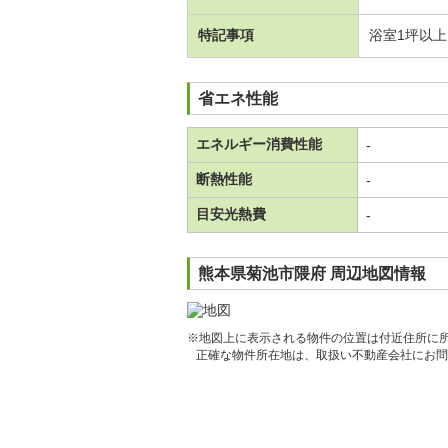
特記事項
浴室1坪以
省エネ性能
エネルギー消費性能
-
断熱性能
-
目安光熱費
-
熊本県菊池市隈府 周辺地図情報
※地図上に表示される物件の位置は付近住所に
正確な物件所在地は、取扱い不動産会社にお問