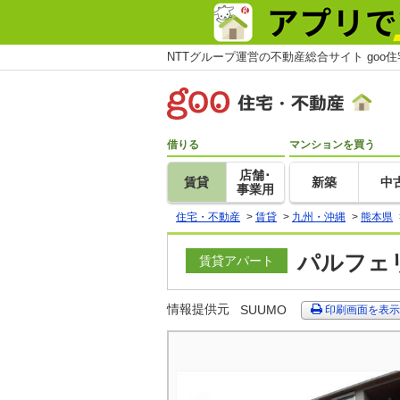
NTTグループ運営の不動産総合サイト goo
借りる
マンションを買う
店舗･
賃貸
新築
中
事業用
住宅・不動産
>
賃貸
>
九州・沖縄
>
熊本県
パルフェリ
賃貸アパート
情報提供元
SUUMO
印刷画面を表示