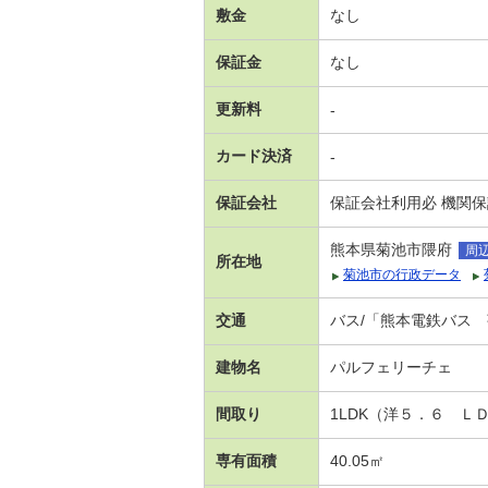
敷金
なし
保証金
なし
更新料
-
カード決済
-
保証会社
保証会社利用必 機関
熊本県菊池市隈府
周
所在地
菊池市の行政データ
交通
バス/「熊本電鉄バス 
建物名
パルフェリーチェ
間取り
1LDK（洋５．６ Ｌ
専有面積
40.05㎡