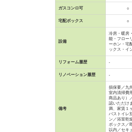
ガスコンロ可
○
宅配ボックス
○
冷房・暖房
能・フロー
設備
ーホン・宅
ックス・イ
リフォーム履歴
-
リノベーション履歴
-
損保要／九
室内清掃費
商品あり）
認いただけ
備考
満、家賃１
バストイレ
ン／浴室乾
ボックス／
以内／セキ