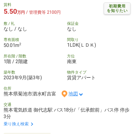
賃料
初期費用
5.50
を知りたい
/ 管理費等 2100円
万円
敷 / 礼
保証金
なし / なし
なし
専有面積
間取り
2
1LDK(ＬＤＫ)
50.01m
所在階 / 階数
方位
1階 / 2階建
南東
築年数
物件タイプ
2023年9月(築3年)
賃貸アパート
住所
熊本県菊池市泗水町吉富
地図
交通
熊本電気鉄道 御代志駅 バス18分/「伝承館前」バス停 停歩
3分
乗り換え検索