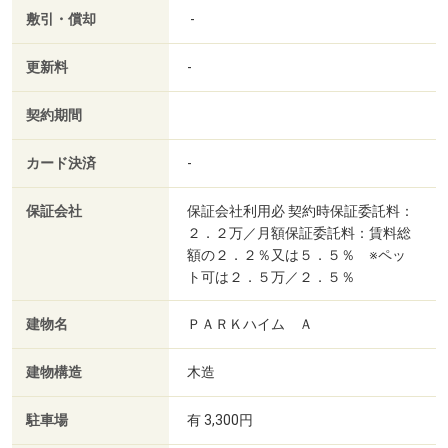
敷引・償却
-
更新料
-
契約期間
カード決済
-
保証会社
保証会社利用必 契約時保証委託料：
２．２万／月額保証委託料：賃料総
額の２．２％又は５．５％ ※ペッ
ト可は２．５万／２．５％
建物名
ＰＡＲＫハイム Ａ
建物構造
木造
駐車場
有 3,300円