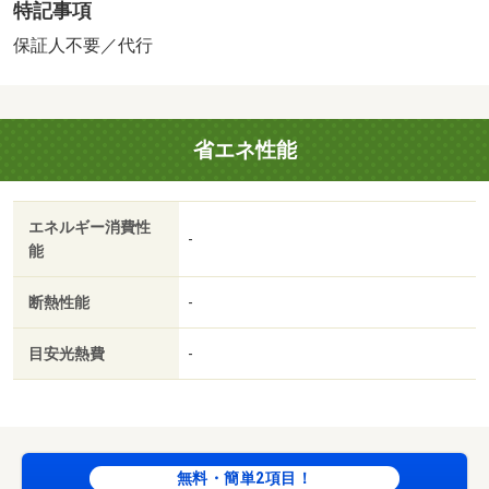
特記事項
２，０００円がかかります。契約時にクリーニング費６
０，０００円、鍵セット費３，３００円（税込）が必要と
保証人不要／代行
なります。 保証会社：ハウスリーブ株式会社／バストイ
レ別／エアコン／クロゼット／フローリング／シャワー付
洗面台／ＴＶインターホン／浴室乾燥機／室内洗濯置／シ
省エネ性能
ューズボックス／システムキッチン／追焚機能浴室／温水
洗浄便座／洗面所独立／２口コンロ／駐輪場／宅配ボック
ス／即入居可／礼金不要／敷金不要／対面式キッチン／防
エネルギー消費性
犯カメラ／照明付／ウォークインクロゼット／保証人不要
-
能
／全居室フローリング／ＣＳ／ネット使用料不要／床下収
納／２４時間換気システム／複層ガラス／サンルーム／プ
断熱性能
-
ロパンガス／ＢＳ／敷金・礼金不要／保証会社利用可／セ
ブンイレブン 泗水吉富店（コンビニ）まで１８０ｍ／フ
目安光熱費
-
ァミリーマート（コンビニ）まで１４００ｍ／ナフコ（そ
の他）まで１６００ｍ／セイムス（ドラッグストア）まで
１６００ｍ／おべんとうのヒライ（その他）まで１９００
ｍ／マルショク（スーパー）まで１７００ｍ/賃貸戸数:6戸
無料・簡単2項目！