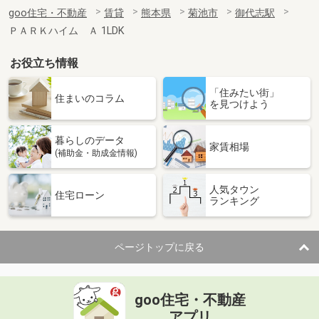
goo住宅・不動産
賃貸
熊本県
菊池市
御代志駅
ＰＡＲＫハイム Ａ 1LDK
お役立ち情報
「住みたい街」
住まいのコラム
を見つけよう
暮らしのデータ
家賃相場
(補助金・助成金情報)
人気タウン
住宅ローン
ランキング
ページトップに戻る
goo住宅・不動産
アプリ