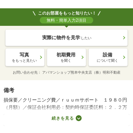
このお部屋をもっと知りたい！
無料・簡単入力2項目
実際に物件を見学
したい
写真
初期費用
設備
をもっと見たい
を聞く
について聞く
お問い合わせ先
アパマンショップ熊本中央支店（株）明和不動産
備考
損保要／クリーニング費／ｒｕｕｍサポート １９８０円
（月額）／保証会社利用必：契約時保証委託料：２．２万
／月額保証委託料：賃料総額の２．２％又は５．５％ ※
続きを見る
ペット可は２．５万／２．５％／［退去時費用 退去費用
実費精算※故意・過失等別途実費］更新事務手数料 ２