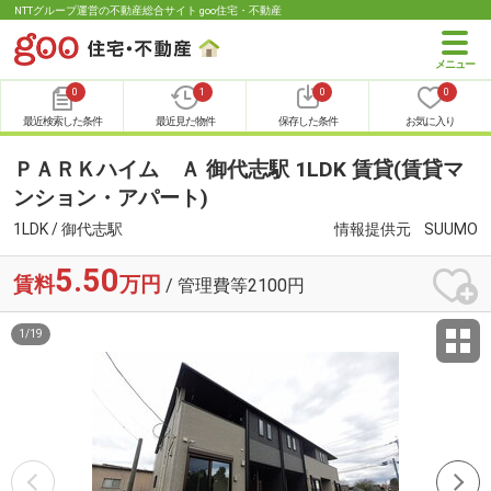
NTTグループ運営の不動産総合サイト goo住宅・不動産
0
1
0
0
最近検索した条件
最近見た物件
保存した条件
お気に入り
ＰＡＲＫハイム Ａ 御代志駅 1LDK 賃貸(賃貸マ
ンション・アパート)
1LDK / 御代志駅
情報提供元
SUUMO
5.50
賃料
万円
/ 管理費等2100円
1
/
19