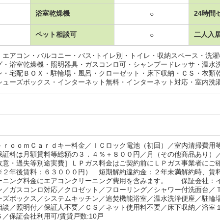
浴室乾燥機
24時間
○
ペット相談可
二人入
○
・エアコン・バルコニー・バス･トイレ別・トイレ・収納スペース・洗
グ・浴室乾燥機・照明器具・ガスコンロ可・シャンプードレッサ・温水
ン・宅配ＢＯＸ・駐輪場・風呂・クローゼット・床下収納・ＣＳ・衣類
シューズボックス・インターネット無料・インターネット対応・室内洗
－ｒｏｏｍＣａｒｄキー料金／ＩＣロック電池（初回）／室内清掃費用
保証料は月額賃料等総額の３．４％＋８００円／月（その他商品あり）
故意・過失等別途実費］ＬＰガス料金はご契約前にＬＰガス事業者にご
※２年後賃料：６３０００円） 短期解約違約金：２年未満解約時、賃
ーニング料金にエアコンクリーニング費用を含みます。 保証会社：
ン／ガスコンロ対応／クロゼット／フローリング／シャワー付洗面台／
ーズボックス／システムキッチン／追焚機能浴室／温水洗浄便座／駐輪
相談／照明付／保証人不要／ＣＳ／ネット使用料不要／床下収納／浴室
／保証会社利用可/賃貸戸数:10戸