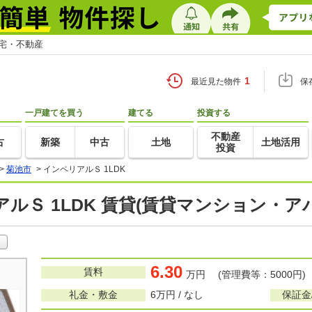
住宅・不動産
1
最近見た物件
保
一戸建てを買う
建てる
投資する
不動産
古
新築
中古
土地
土地活用
投資
>
菊池市
>
インペリアルＳ 1LDK
ルＳ 1LDK 賃貸(賃貸マンション・ア
6.30
賃料
万円 (管理費等：5000円)
礼金・敷金
6万円 / なし
保証金