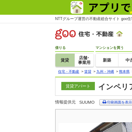
NTTグループ運営の不動産総合サイト goo
借りる
マンションを買う
店舗･
賃貸
新築
中
事業用
住宅・不動産
>
賃貸
>
九州・沖縄
>
熊本県
インペリア
賃貸アパート
情報提供元
SUUMO
印刷画面を表示