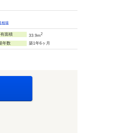
賃相場
専有面積
2
33.9m
築年数
築1年6ヶ月