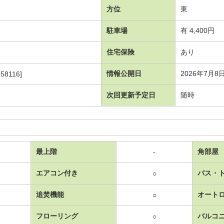
方位
東
駐車場
有 4,400円
住宅保険
あり
情報公開日
2026年7月8
58116]
次回更新予定日
随時
最上階
角部屋
-
エアコン付き
バス・
○
追焚機能
オート
○
フローリング
バルコ
○