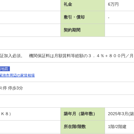
礼金
6万円
敷引・償却
-
契約期間
保証加入必須。 機関保証料は月額賃料等総額の３．４％＋８００円／
辺地図
菊池市周辺の家賃相場
ス停 停歩3分
ＤＫ８）
築年月（築年数）
2025年3月(
所在階/階数
1階/2階建