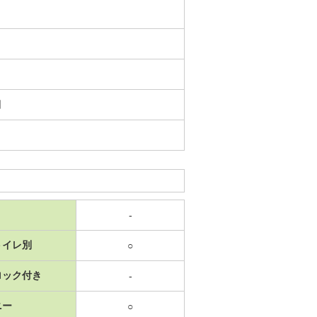
日
-
トイレ別
○
ロック付き
-
ニー
○