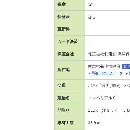
敷金
なし
保証金
なし
更新料
-
カード決済
-
保証会社
保証会社利用必 機関
熊本県菊池市隈府
周
所在地
菊池市の行政データ
交通
バス/「深川(電鉄)」バ
建物名
インペリアルＳ
間取り
1LDK（洋３．４ Ｌ
専有面積
33.9㎡