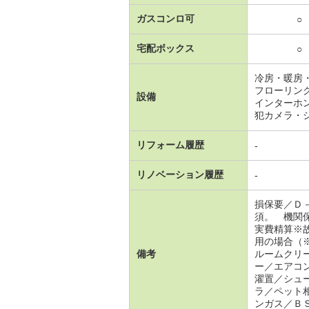
ガスコンロ可
○
宅配ボックス
○
冷房・暖房
フローリン
設備
インターホ
犯カメラ・
リフォーム履歴
-
リノベーション履歴
-
損保要／Ｄ
須。 機関
実費精算※
用の場合（
備考
ルームクリ
ー／エアコ
濯置／シュ
ラ／ペット
ンガス／ＢＳ