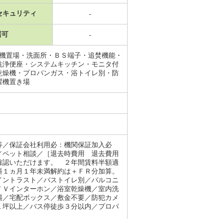
セキュリティ
-
居可
-
濯機置場・洗面所・ＢＳ端子・追焚機能・
洗浄便座・システムキッチン・モニタ付
乾燥機・プロパンガス・浴トイレ別・防
濯機置き場
等／保証会社利用必：機関保証加入必
／ペット相談／［退去時費用 退去費用
確認いただけます。 ２年間賃料半額適
料１ヵ月１年未満解約は＋ＦＲ分加算。
イントラスト／バストイレ別／バルコニ
ＴＶインターホン／浴室乾燥機／室内洗
場／宅配ボックス／敷金不要／防犯カメ
１坪以上／バス停徒歩３分以内／プロパ