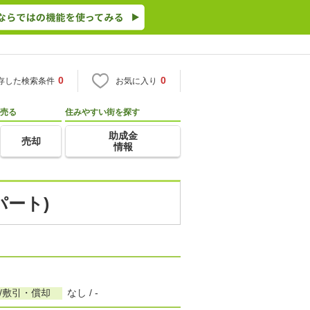
0
0
存した検索条件
お気に入り
売る
住みやすい街を探す
助成金
売却
情報
パート)
/敷引・償却
なし / -