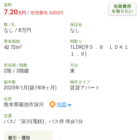
賃料
初期費用
7.20
を知りたい
/ 管理費等 5000円
万円
敷 / 礼
保証金
なし / 8万円
なし
専有面積
間取り
2
1LDK(洋５．８ ＬＤＫ１
42.72m
１．９)
所在階 / 階数
方位
2階 / 3階建
東
築年数
物件タイプ
2025年1月(築1年8ヶ月)
賃貸アパート
住所
熊本県菊池市深川
地図
交通
バス/「深川(電鉄)」バス停 停歩1分
敷引・償却
-