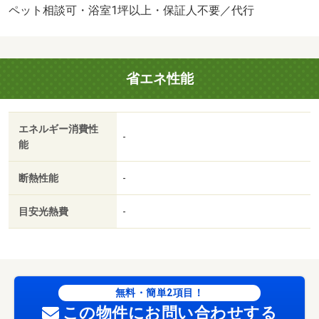
す。 本物件はＺＥＨ－Ｍ物件です。詳細はＺＥＨ－Ｍ情
ペット相談可・浴室1坪以上・保証人不要／代行
報をご確認ください。 保証会社：イントラスト／バス
トイレ別／バルコニー／エアコン／ガスコンロ対応／クロ
ゼット／フローリング／シャワー付洗面台／ＴＶインター
省エネ性能
ホン／浴室乾燥機／オートロック／室内洗濯置／シューズ
ボックス／システムキッチン／追焚機能浴室／温水洗浄便
座／駐輪場／宅配ボックス／即入居可／敷金不要／対面式
エネルギー消費性
キッチン／ペット相談／照明付／保証人不要／ＣＳ／ネッ
-
能
ト使用料不要／浴室１坪以上／バス停徒歩３分以内／セキ
ュリティ会社加入済／プロパンガス／ＢＳ／保証会社利用
断熱性能
-
可/賃貸戸数:15戸
目安光熱費
-
無料・簡単2項目！
この物件にお問い合わせする