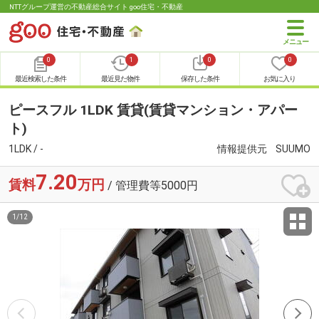
NTTグループ運営の不動産総合サイト goo住宅・不動産
0
1
0
0
最近検索した条件
最近見た物件
保存した条件
お気に入り
ピースフル 1LDK 賃貸(賃貸マンション・アパー
ト)
1LDK / -
情報提供元
SUUMO
7.20
賃料
万円
/ 管理費等5000円
1
/
12