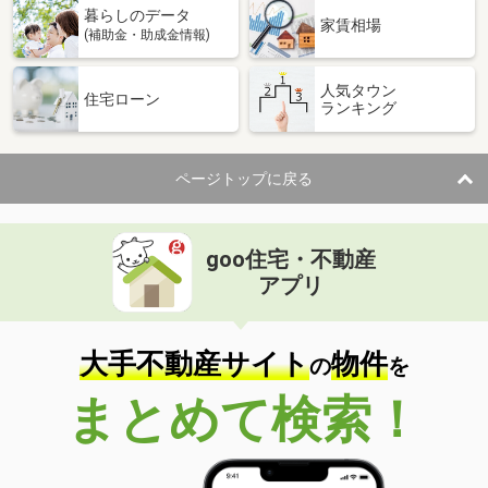
暮らしのデータ
家賃相場
(補助金・助成金情報)
人気タウン
住宅ローン
ランキング
ページトップに戻る
goo住宅・不動産
アプリ
大手不動産サイト
物件
の
を
まとめて検索！