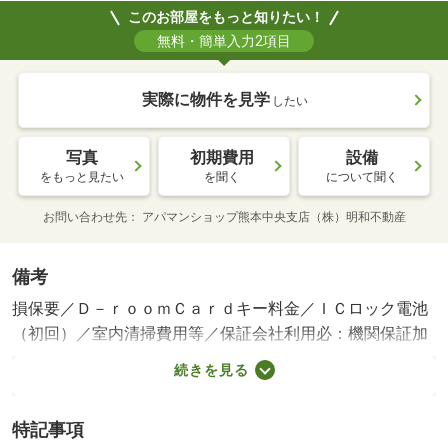
このお部屋をもっと知りたい！
無料・簡単入力2項目
実際に物件を見学
したい
写真
初期費用
設備
をもっと見たい
を聞く
について聞く
お問い合わせ先
アパマンショップ熊本中央支店（株）明和不動産
備考
損保要／Ｄ－ｒｏｏｍＣａｒｄキー料金／ＩＣロック電池
（初回）／室内清掃費用等／保証会社利用必：機関保証加
入必須。 機関保証料は月額賃料等総額の３．４％＋８０
続きを見る
０円／月（その他商品あり）／ペット相談／［退去時費
用 退去費用実費精算※故意・過失等別途実費］ＬＰガス
特記事項
料金はご契約前にＬＰガス事業者にご確認いただけま