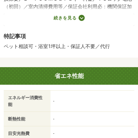
（初回）／室内清掃費用等／保証会社利用必：機関保証加
入必須。 機関保証料は月額賃料等総額の３．４％＋８０
続きを見る
０円／月（その他商品あり）／ペット相談／［退去時費
用 退去費用実費精算※故意・過失等別途実費］ＬＰガス
特記事項
料金はご契約前にＬＰガス事業者にご確認いただけま
す。 ※当物件のガス料金は、当社よりご請求致します。
ペット相談可・浴室1坪以上・保証人不要／代行
ルームクリーニング料金にエアコンクリーニング費用を含
みます。本物件はＺＥＨ‐Ｍ物件です。詳細はＺＥＨ‐Ｍ情
報をご確認ください。※本建物はＢＥＬ 保証会社：イン
省エネ性能
トラスト／バストイレ別／バルコニー／エアコン／クロゼ
ット／フローリング／シャワー付洗面台／ＴＶインターホ
ン／浴室乾燥機／オートロック／室内洗濯置／シューズボ
エネルギー消費性
ックス／追焚機能浴室／温水洗浄便座／駐輪場／宅配ボッ
-
能
クス／敷金不要／対面式キッチン／防犯カメラ／ペット相
談／ＩＨクッキングヒーター／照明付／保証人不要／ネッ
断熱性能
-
ト使用料不要／床下収納／築２年以内／築３年以内／浴室
１坪以上／トイレ未使用／築５年以内／セキュリティ会社
目安光熱費
-
加入済／プロパンガス／ＢＳ／礼金２ヶ月／保証会社利用