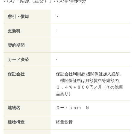
バス/「南原（産交）」バス停 停歩9分
敷引・償却
-
更新料
-
契約期間
カード決済
-
保証会社
保証会社利用必 機関保証加入必須。
機関保証料は月額賃料等総額の
３．４％＋８００円／月（その他商
品あり）
建物名
Ｄーｒｏｏｍ Ｎ
建物構造
軽量鉄骨