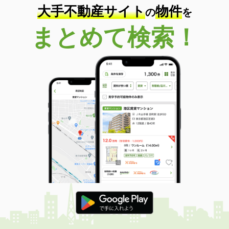
大手不動産サイト
物件
の
を
まとめて検索！