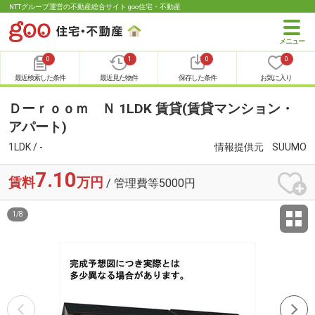
NTTグループ運営の不動産総合サイト goo住宅・不動産
0
1
0
0
最近検索した条件
最近見た物件
保存した条件
お気に入り
Ｄーｒｏｏｍ Ｎ 1LDK 賃貸(賃貸マンション・
アパート)
1LDK / -
情報提供元
SUUMO
7.10
賃料
万円
/ 管理費等5000円
1
/
8