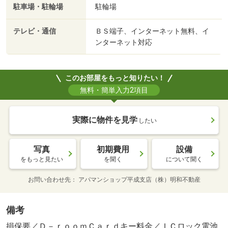
駐車場・駐輪場
駐輪場
テレビ・通信
ＢＳ端子、インターネット無料、イ
ンターネット対応
このお部屋をもっと知りたい！
無料・簡単入力2項目
実際に物件を見学
したい
写真
初期費用
設備
をもっと見たい
を聞く
について聞く
お問い合わせ先
アパマンショップ平成支店（株）明和不動産
備考
損保要／Ｄ－ｒｏｏｍＣａｒｄキー料金／ＩＣロック電池