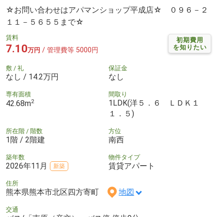
☆お問い合わせはアパマンショップ平成店☆ ０９６－２
１１－５６５５まで☆
賃料
初期費用
7.10
を知りたい
/ 管理費等 5000円
万円
敷 / 礼
保証金
なし / 14.2万円
なし
専有面積
間取り
2
1LDK(洋５．６ ＬＤＫ１
42.68m
１．５)
所在階 / 階数
方位
1階 / 2階建
南西
築年数
物件タイプ
2026年11月
賃貸アパート
新築
住所
熊本県熊本市北区四方寄町
地図
交通