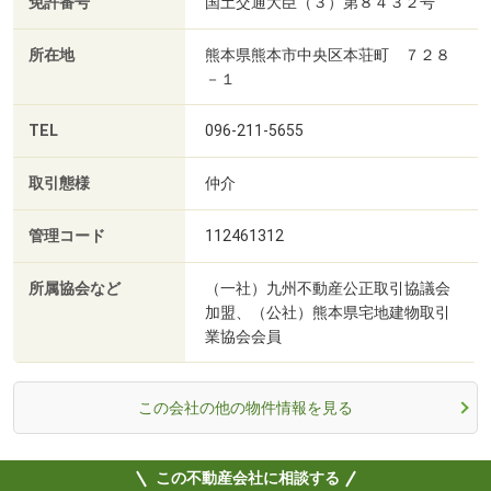
免許番号
国土交通大臣（３）第８４３２号
所在地
熊本県熊本市中央区本荘町 ７２８
－１
TEL
096-211-5655
取引態様
仲介
管理コード
112461312
所属協会など
（一社）九州不動産公正取引協議会
加盟、（公社）熊本県宅地建物取引
業協会会員
この会社の他の物件情報を見る
この不動産会社に相談する