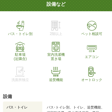
設備など
バス・トイレ別
2階以上
ペット相談可
駐車場
室内洗濯機
エアコン
(近隣含)
置き場
洗面所独立
追焚機能
オートロック
設備
バス・トイレ
バス･トイレ別、トイレ、追焚機能、