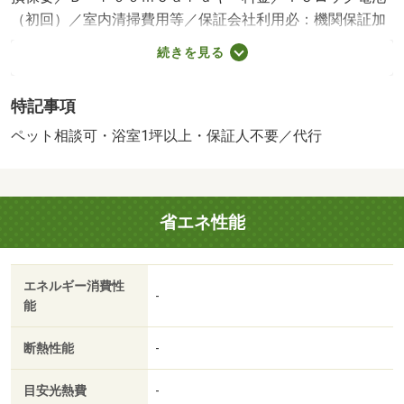
（初回）／室内清掃費用等／保証会社利用必：機関保証加
入必須。 機関保証料は月額賃料等総額の３．４％＋８０
続きを見る
０円／月（その他商品あり）／ペット相談／［退去時費
用 退去費用実費精算※故意・過失等別途実費］ＬＰガス
特記事項
料金はご契約前にＬＰガス事業者にご確認いただけま
す。 ※当物件のガス料金は、当社よりご請求致します。
ペット相談可・浴室1坪以上・保証人不要／代行
ルームクリーニング料金にエアコンクリーニング費用を含
みます。本物件はＺＥＨ‐Ｍ物件です。詳細はＺＥＨ‐Ｍ情
報をご確認ください。※本建物はＢＥＬ 保証会社：イン
省エネ性能
トラスト／バストイレ別／バルコニー／エアコン／クロゼ
ット／フローリング／シャワー付洗面台／ＴＶインターホ
ン／浴室乾燥機／オートロック／室内洗濯置／シューズボ
エネルギー消費性
ックス／追焚機能浴室／温水洗浄便座／駐輪場／宅配ボッ
-
能
クス／敷金不要／対面式キッチン／防犯カメラ／ペット相
談／ＩＨクッキングヒーター／照明付／保証人不要／ネッ
断熱性能
-
ト使用料不要／床下収納／築２年以内／築３年以内／浴室
１坪以上／トイレ未使用／築５年以内／セキュリティ会社
目安光熱費
-
加入済／プロパンガス／ＢＳ／礼金２ヶ月／保証会社利用