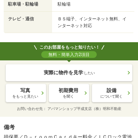
駐車場・駐輪場
駐輪場
テレビ・通信
ＢＳ端子、インターネット無料、イ
ンターネット対応
このお部屋をもっと知りたい！
無料・簡単入力2項目
実際に物件を見学
したい
写真
初期費用
設備
をもっと見たい
を聞く
について聞く
お問い合わせ先
アパマンショップ平成支店（株）明和不動産
備考
損保要／Ｄ－ｒｏｏｍＣａｒｄキー料金／ＩＣロック電池