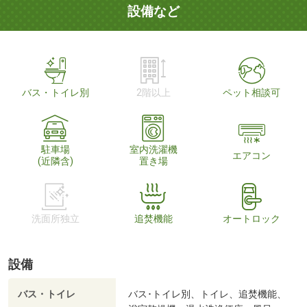
設備など
バス・トイレ別
2階以上
ペット相談可
駐車場
室内洗濯機
エアコン
(近隣含)
置き場
洗面所独立
追焚機能
オートロック
設備
バス・トイレ
バス･トイレ別、トイレ、追焚機能、