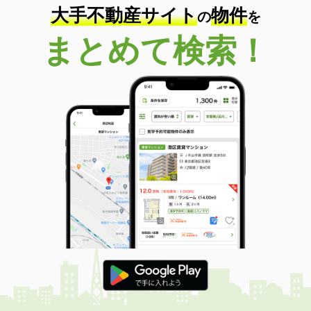
大手不動産サイト
物件
の
を
まとめて検索！