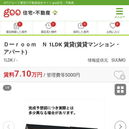
NTTグループ運営の不動産総合サイト goo住宅・不動産
0
1
0
0
最近検索した条件
最近見た物件
保存した条件
お気に入り
Ｄーｒｏｏｍ Ｎ 1LDK 賃貸(賃貸マンション・
アパート)
1LDK / -
情報提供元
SUUMO
7.10
賃料
万円
/ 管理費等5000円
1
/
8