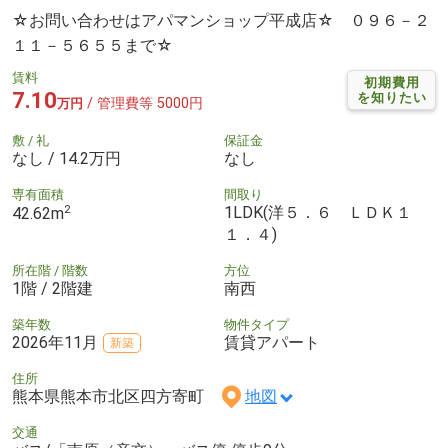
☆お問い合わせはアパマンショップ平成店☆ ０９６－２
１１－５６５５まで☆
賃料
初期費用
7.10
を知りたい
/ 管理費等 5000円
万円
敷 / 礼
保証金
なし / 14.2万円
なし
専有面積
間取り
2
1LDK(洋５．６ ＬＤＫ１
42.62m
１．４)
所在階 / 階数
方位
1階 / 2階建
南西
築年数
物件タイプ
2026年11月
賃貸アパート
新築
住所
熊本県熊本市北区四方寄町
地図
交通