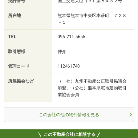
免許番号
国土交通大臣（３）第８４３２号
所在地
熊本県熊本市中央区本荘町 ７２８
－１
TEL
096-211-5655
取引態様
仲介
管理コード
112461740
所属協会など
（一社）九州不動産公正取引協議会
加盟、（公社）熊本県宅地建物取引
業協会会員
この会社の他の物件情報を見る
この不動産会社に相談する