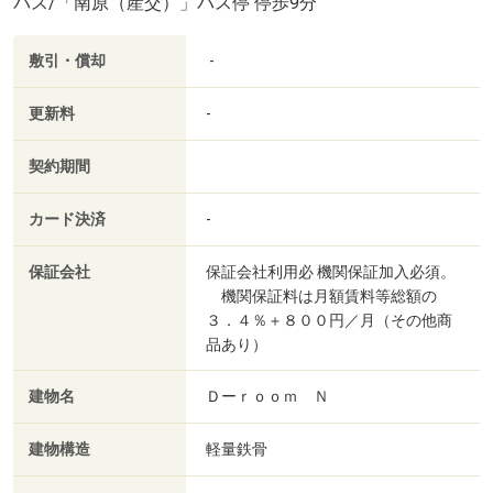
バス/「南原（産交）」バス停 停歩9分
敷引・償却
-
更新料
-
契約期間
カード決済
-
保証会社
保証会社利用必 機関保証加入必須。
機関保証料は月額賃料等総額の
３．４％＋８００円／月（その他商
品あり）
建物名
Ｄーｒｏｏｍ Ｎ
建物構造
軽量鉄骨