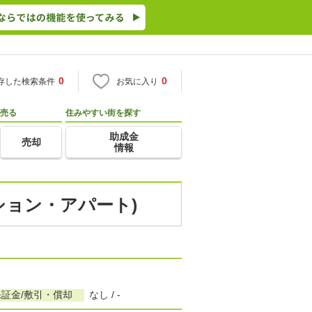
0
0
存した検索条件
お気に入り
売る
住みやすい街を探す
助成金
売却
情報
ション・アパート)
保証金/敷引・償却
なし / -