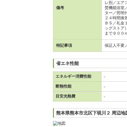
レ別／エア
備考
焚機能浴室
ター／照明
２４時間換
ＢＳ／礼金
ッグストア
まで９００
特記事項
保証人不要
省エネ性能
エネルギー消費性能
-
断熱性能
-
目安光熱費
-
熊本県熊本市北区下硯川２ 周辺地