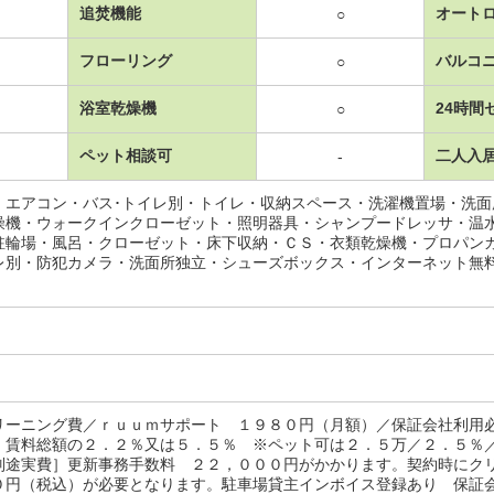
追焚機能
オート
○
フローリング
バルコ
○
浴室乾燥機
24時間
○
ペット相談可
二人入
-
・エアコン・バス･トイレ別・トイレ・収納スペース・洗濯機置場・洗
燥機・ウォークインクローゼット・照明器具・シャンプードレッサ・温
駐輪場・風呂・クローゼット・床下収納・ＣＳ・衣類乾燥機・プロパン
レ別・防犯カメラ・洗面所独立・シューズボックス・インターネット無
リーニング費／ｒｕｕｍサポート １９８０円（月額）／保証会社利用
：賃料総額の２．２％又は５．５％ ※ペット可は２．５万／２．５％
別途実費］更新事務手数料 ２２，０００円がかかります。契約時にク
０円（税込）が必要となります。駐車場貸主インボイス登録あり 保証