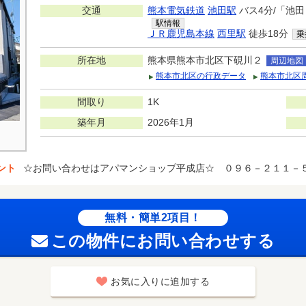
交通
熊本電気鉄道
池田駅
バス4分/「池田
駅情報
ＪＲ鹿児島本線
西里駅
徒歩18分
乗
所在地
熊本県熊本市北区下硯川２
周辺地図
熊本市北区の行政データ
熊本市北区
間取り
1K
築年月
2026年1月
ント
☆お問い合わせはアパマンショップ平成店☆ ０９６－２１１－
無料・簡単2項目！
この物件にお問い合わせする
お気に入りに追加する