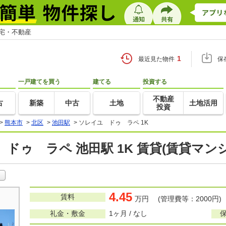
住宅・不動産
1
最近見た物件
保
一戸建てを買う
建てる
投資する
不動産
古
新築
中古
土地
土地活用
投資
>
熊本市
>
北区
>
池田駅
>
ソレイユ ドゥ ラペ 1K
ドゥ ラペ 池田駅 1K 賃貸(賃貸マン
4.45
賃料
万円 (管理費等：2000円)
礼金・敷金
1ヶ月 / なし