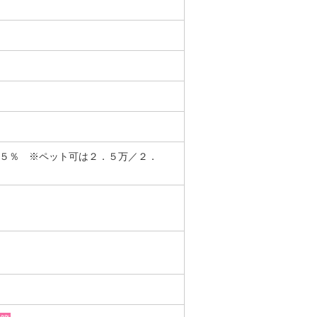
．５％ ※ペット可は２．５万／２．