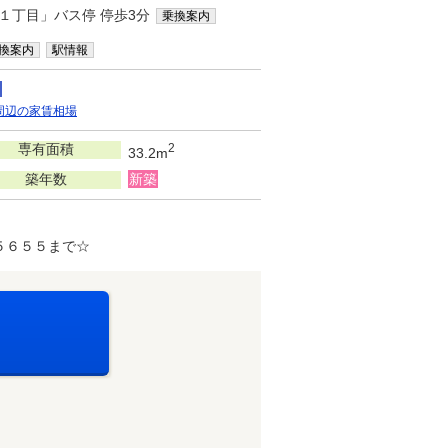
１丁目」バス停 停歩3分
乗換案内
換案内
駅情報
周辺の家賃相場
専有面積
2
33.2m
築年数
新築
５６５５まで☆