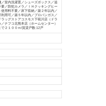
機／室内洗濯置／シューズボックス／追
不要／防犯カメラ／ＩＨクッキングヒー
ト使用料不要／床下収納／築２年以内／
駅利用可／築５年以内／プロパンガス／
ドラッグストアコスモス下硯川店（ドラ
ｍ／ナフコ北熊本店（ホームセンター）
２１００ｍ/賃貸戸数:12戸