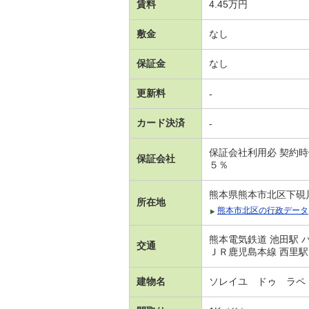
賃料
4.45万円
敷金
なし
保証金
なし
更新料
-
カード決済
-
保証会社利用必 契約
保証会社
５％
熊本県熊本市北区下硯
所在地
熊本市北区の行政データ
熊本電気鉄道 池田駅 
交通
ＪＲ鹿児島本線 西里駅
建物名
ソレイユ ドゥ ラペ