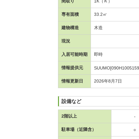
間取り
1K（Ｋ）
専有面積
33.2㎡
建物構造
木造
現況
入居可能時期
即時
情報提供元
SUUMO[090H1005159
情報更新日
2026年8月7日
設備など
2階以上
-
駐車場（近隣含）
○