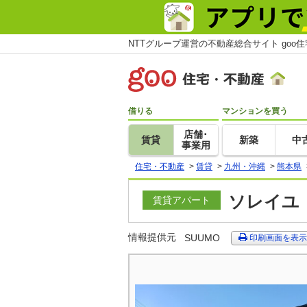
NTTグループ運営の不動産総合サイト goo
借りる
マンションを買う
店舗･
賃貸
新築
中
事業用
住宅・不動産
>
賃貸
>
九州・沖縄
>
熊本県
ソレイユ 
賃貸アパート
情報提供元
SUUMO
印刷画面を表示