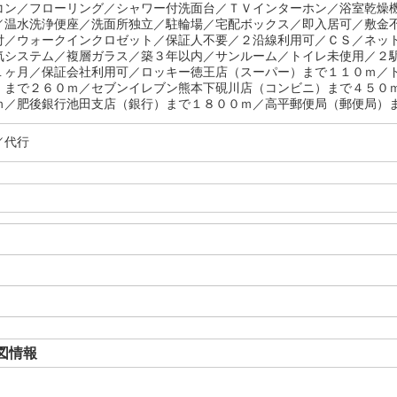
コン／フローリング／シャワー付洗面台／ＴＶインターホン／浴室乾燥
／温水洗浄便座／洗面所独立／駐輪場／宅配ボックス／即入居可／敷金
付／ウォークインクロゼット／保証人不要／２沿線利用可／ＣＳ／ネッ
気システム／複層ガラス／築３年以内／サンルーム／トイレ未使用／２
１ヶ月／保証会社利用可／ロッキー徳王店（スーパー）まで１１０ｍ／
）まで２６０ｍ／セブンイレブン熊本下硯川店（コンビニ）まで４５０
ｍ／肥後銀行池田支店（銀行）まで１８００ｍ／高平郵便局（郵便局）まで
／代行
図情報