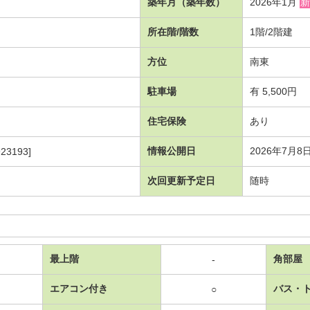
築年月（築年数）
2026年1月
新
所在階/階数
1階/2階建
方位
南東
駐車場
有 5,500円
住宅保険
あり
情報公開日
2026年7月8
23193]
次回更新予定日
随時
最上階
角部屋
-
エアコン付き
バス・
○