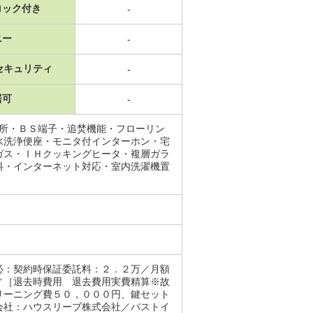
ロック付き
-
ニー
-
セキュリティ
-
居可
-
面所・ＢＳ端子・追焚機能・フローリン
水洗浄便座・モニタ付インターホン・宅
ガス・ＩＨクッキングヒータ・複層ガラ
料・インターネット対応・室内洗濯機置
必：契約時保証委託料：２．２万／月額
／［退去時費用 退去費用実費精算※故
リーニング費５０，０００円、鍵セット
会社：ハウスリーブ株式会社／バストイ