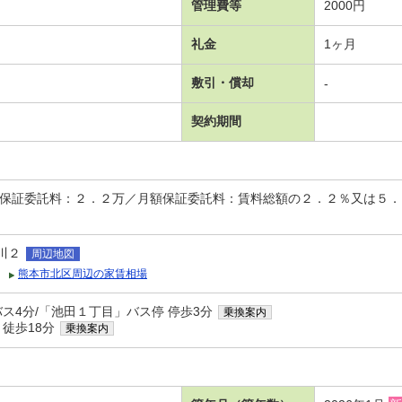
管理費等
2000円
礼金
1ヶ月
敷引・償却
-
契約期間
時保証委託料：２．２万／月額保証委託料：賃料総額の２．２％又は５
川２
周辺地図
熊本市北区周辺の家賃相場
バス4分/「池田１丁目」バス停 停歩3分
乗換案内
 徒歩18分
乗換案内