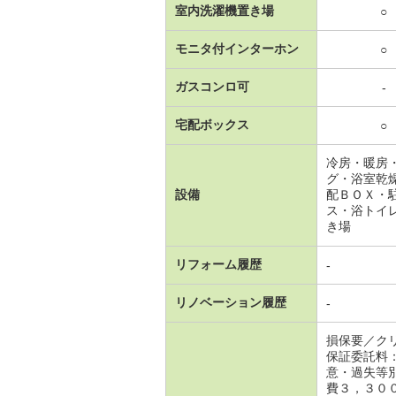
室内洗濯機置き場
○
モニタ付インターホン
○
ガスコンロ可
-
宅配ボックス
○
冷房・暖房
グ・浴室乾
設備
配ＢＯＸ・
ス・浴トイ
き場
リフォーム履歴
-
リノベーション履歴
-
損保要／ク
保証委託料
意・過失等
費３，３０