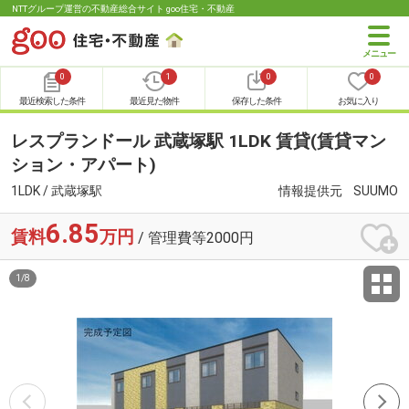
NTTグループ運営の不動産総合サイト goo住宅・不動産
0
1
0
0
最近検索した条件
最近見た物件
保存した条件
お気に入り
レスプランドール 武蔵塚駅 1LDK 賃貸(賃貸マン
ション・アパート)
1LDK / 武蔵塚駅
情報提供元
SUUMO
6.85
賃料
万円
/ 管理費等2000円
1
/
8