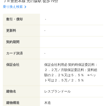
ＪＲ豊肥本線 光の森駅 徒歩19分
乗り換え検索
敷引・償却
-
更新料
-
契約期間
カード決済
-
保証会社
保証会社利用必 契約時保証委託料：
２．２万／月額保証委託料：賃料総
額の２．２％又は５．５％ ※ペッ
ト可は２．５万／２．５％
建物名
レスプランドール
建物構造
木造