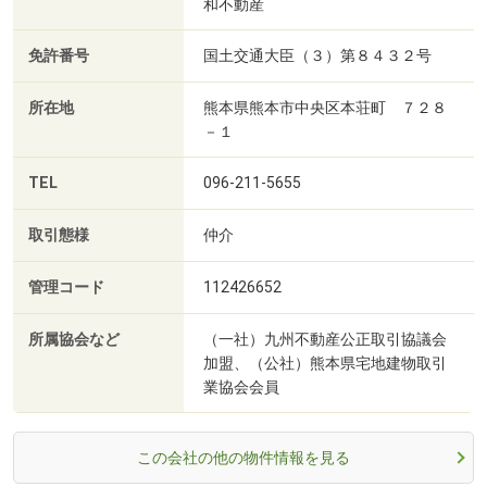
和不動産
免許番号
国土交通大臣（３）第８４３２号
所在地
熊本県熊本市中央区本荘町 ７２８
－１
TEL
096-211-5655
取引態様
仲介
管理コード
112426652
所属協会など
（一社）九州不動産公正取引協議会
加盟、（公社）熊本県宅地建物取引
業協会会員
この会社の他の物件情報を見る