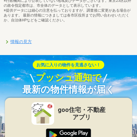
※行政機関により公表していない地域及びデータがございます。東京23区以外
の政令指定都市は、市全体のデータとして表示しています。
※提供データには細心の注意を払っておりますが、調査後に変更がある場合が
あります。 最新の情報につきましては各市区役所までお問い合わせいただく
か、自治体HPなどをご確認ください。
情報の見方
お気に入りの物件を見逃さない！
プッシュ通知で
最新の物件情報が届く
goo住宅・不動産
アプリ