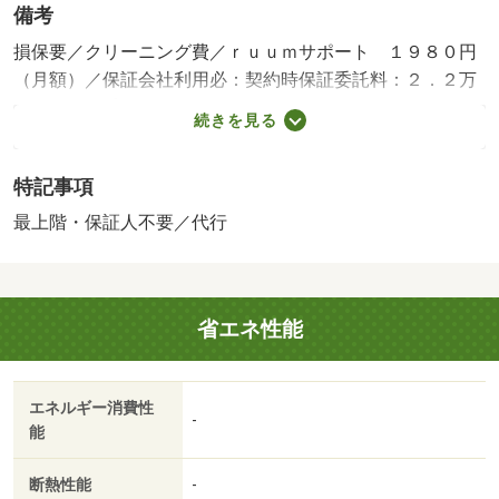
備考
損保要／クリーニング費／ｒｕｕｍサポート １９８０円
（月額）／保証会社利用必：契約時保証委託料：２．２万
／月額保証委託料：賃料総額の２．２％又は５．５％ ※
続きを見る
ペット可は２．５万／２．５％／［退去時費用 退去費用
実費精算※故意・過失等別途実費］更新事務手数料 ２
特記事項
２，０００円がかかります。契約時にクリーニング費６
０，０００円、鍵セット費３，３００円（税込）が必要と
最上階・保証人不要／代行
なります。 保証会社：ハウスリーブ株式会社／バストイ
レ別／バルコニー／エアコン／フローリング／シャワー付
洗面台／ＴＶインターホン／浴室乾燥機／室内洗濯置／シ
省エネ性能
ューズボックス／システムキッチン／追焚機能浴室／温水
洗浄便座／洗面所独立／２口コンロ／駐輪場／宅配ボック
ス／最上階／敷金不要／対面式キッチン／防犯カメラ／Ｉ
エネルギー消費性
Ｈクッキングヒーター／照明付／ウォークインクロゼット
-
能
／保証人不要／ネット使用料不要／築２年以内／２４時間
換気システム／複層ガラス／築３年以内／トイレ未使用／
断熱性能
-
２駅利用可／駅徒歩５分以内／駅徒歩１０分以内／築５年