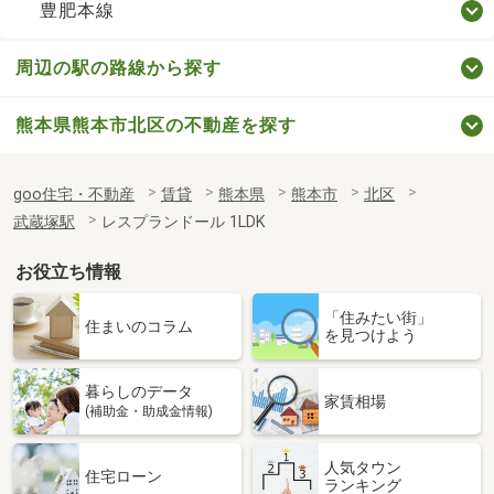
豊肥本線
周辺の駅の路線から探す
熊本県熊本市北区の不動産を探す
goo住宅・不動産
賃貸
熊本県
熊本市
北区
武蔵塚駅
レスプランドール 1LDK
お役立ち情報
「住みたい街」
住まいのコラム
を見つけよう
暮らしのデータ
家賃相場
(補助金・助成金情報)
人気タウン
住宅ローン
ランキング