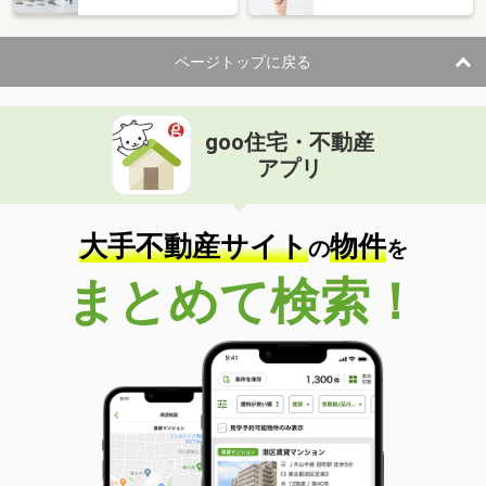
ページトップに戻る
goo住宅・不動産
アプリ
大手不動産サイト
物件
の
を
まとめて検索！