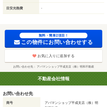
以内／プロパンガス／礼金１ヶ月／保証会社利用可／ムサ
目安光熱費
-
シプラザ（ショッピングセンター）まで３００ｍ／熊本武
蔵ヶ丘団地郵便局（郵便局）まで３５０ｍ／コスモス武蔵
ケ丘店（ドラッグストア）まで５００ｍ／武蔵塚駅（その
他）まで６００ｍ／熊本銀行武蔵ヶ丘支店（銀行）まで７
５０ｍ／ゆめタウン光の森店（ショッピングセンター）ま
無料・簡単2項目！
で１４００ｍ/賃貸戸数:15戸
この物件にお問い合わせする
お気に入りに追加する
お問い合わせ先
アパマンショップ平成支店（株）明和不動産
不動産会社情報
お問い合わせ先
商号
アパマンショップ平成支店（株）明