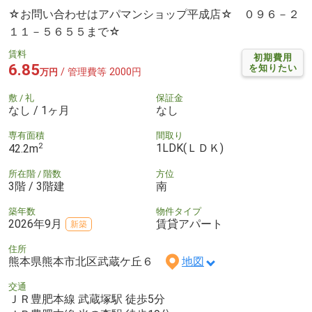
☆お問い合わせはアパマンショップ平成店☆ ０９６－２
１１－５６５５まで☆
賃料
初期費用
6.85
を知りたい
/ 管理費等 2000円
万円
敷 / 礼
保証金
なし / 1ヶ月
なし
専有面積
間取り
2
1LDK(ＬＤＫ)
42.2m
所在階 / 階数
方位
3階 / 3階建
南
築年数
物件タイプ
2026年9月
賃貸アパート
新築
住所
熊本県熊本市北区武蔵ケ丘６
地図
交通
ＪＲ豊肥本線 武蔵塚駅 徒歩5分